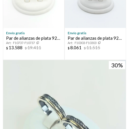
Envío gratis
Envío gratis
Par de alianzas de plata 925
Par de alianzas de plata 925
F10737-F10737
F10303-F10303
y double en oro 18 ktes.
y double en oro 18 ktes.
13.588
19.411
8.061
11.515
$
$
$
$
30