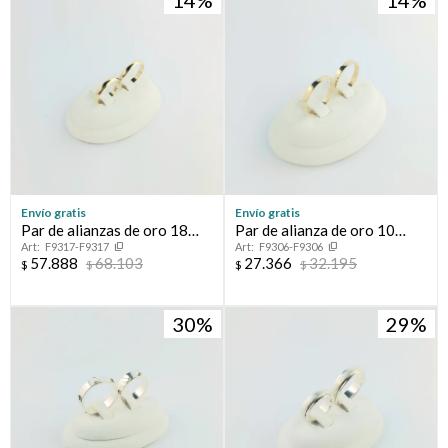
Envío gratis
Envío gratis
Par de alianzas de oro 18
Par de alianza de oro 10
F9317-F9317
F9306-F9306
ktes, BOMBE.
ktes, CINTA.
57.888
68.103
27.366
32.195
$
$
$
$
30
29