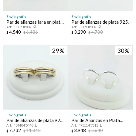
Envío gratis
Envío gratis
Par de alianzas Iara en plata
Par de alianzas de plata 925.
IP807-IP807
IP809-IP809
925.
4.540
6.486
3.290
4.700
$
$
$
$
29
30
Envío gratis
Envío gratis
Par de alianzas de plata 925
Par de Alianzas en Plata
F5440-F5440
F7511-F7511
y double en oro 18 ktes.
925.
7.732
11.045
3.948
5.640
$
$
$
$