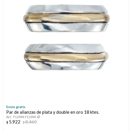
Llaveros
Día de la Mujer
Día de la Secretaria
Día del Abuelo
Día del Amigo
Día del Maestro
Día del Padre
Graduación
Envío gratis
Par de alianzas de plata y double en oro 18 ktes.
Nacimiento
F12394-F12394
5.922
8.460
$
$
San Valentín