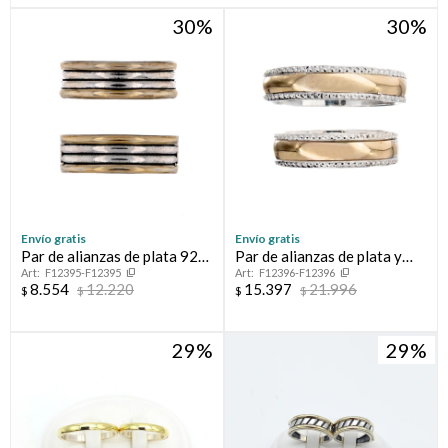
30
30
Compromiso
Día del niño
Envío gratis
Envío gratis
Par de alianzas de plata 925
Par de alianzas de plata y
F12395-F12395
F12396-F12396
y double en oro 18 ktes.
oro 10 ktes.
8.554
12.220
15.397
21.996
$
$
$
$
29
29