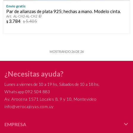
Envío gratis
Par de alianzas de plata 925; hechas a mano. Modelo cinta.
AL-CH2-AL-CH2
3.784
5.405
$
$
MOSTRANDO
26
DE
26
¿Necesitas ayuda?
Lunes a viernes de 10 a 19 hs, Sábados de 10 a 18 hs.
Whatsapp 092 504 883
Av. Arocena 1571 Locales 8, 9 y 10, Montevideo
info@verocajoyas.com.uy
EMPRESA