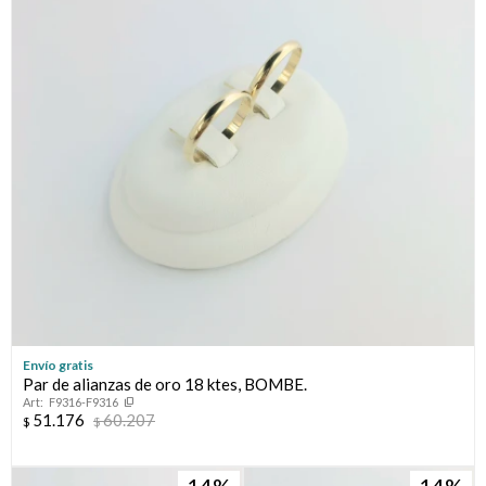
Envío gratis
Par de alianzas de oro 18 ktes, BOMBE.
F9316-F9316
51.176
60.207
$
$
14
14