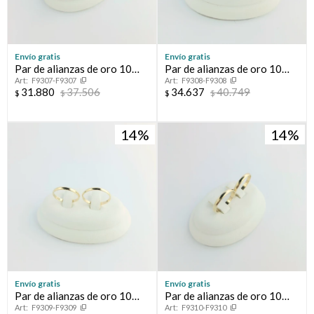
Envío gratis
Envío gratis
Par de alianzas de oro 10
Par de alianzas de oro 10
F9307-F9307
F9308-F9308
ktes, CINTA.
ktes, CINTA.
31.880
37.506
34.637
40.749
$
$
$
$
14
14
Envío gratis
Envío gratis
Par de alianzas de oro 10
Par de alianzas de oro 10
F9309-F9309
F9310-F9310
ktes, BOMBE.
ktes, BOMBE.