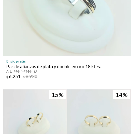
Envío gratis
Par de alianzas de plata y double en oro 18 ktes.
F9444-F9444
6.251
8.930
$
$
15
14