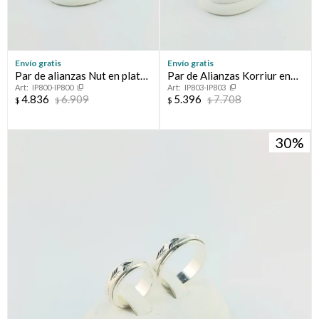
Envío gratis
Envío gratis
Par de alianzas Nut en plata
Par de Alianzas Korriur en
IP800-IP800
IP803-IP803
925.
plata 925.
4.836
6.909
5.396
7.708
$
$
$
$
30