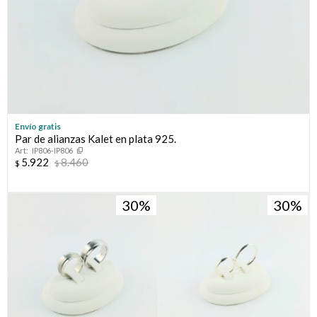
Envío gratis
Par de alianzas Kalet en plata 925.
IP806-IP806
5.922
8.460
$
$
30
30