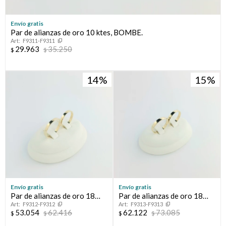
Envío gratis
Par de alianzas de oro 10 ktes, BOMBE.
F9311-F9311
29.963
35.250
$
$
14
15
Envío gratis
Envío gratis
Par de alianzas de oro 18
Par de alianzas de oro 18
F9312-F9312
F9313-F9313
ktes, CINTA.
ktes, CINTA.
53.054
62.416
62.122
73.085
$
$
$
$