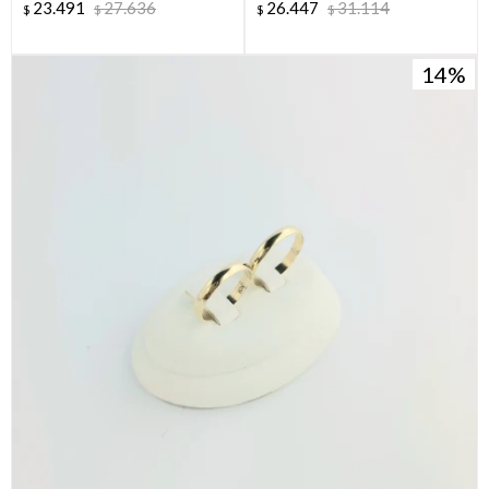
23.491
27.636
26.447
31.114
$
$
$
$
14