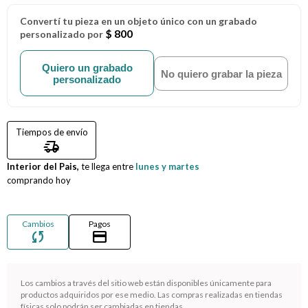
Convertí tu pieza en un objeto único con un grabado
Compromiso
$ 800
personalizado por
Día del niño
Quiero un grabado
No quiero grabar la pieza
personalizado
Tiempos de envío
delivery_truck_speed
Interior del Pais,
te llega entre
lunes y martes
comprando hoy
Cambios
Pagos
sync
credit_card
Los cambios a través del sitio web están disponibles únicamente para
¡Sumate a la forma más ágil de comprar!
productos adquiridos por ese medio. Las compras realizadas en tiendas
Comprá en 3 cuotas sin recargo o hasta en 12
físicas solo podrán ser cambiadas en tiendas.