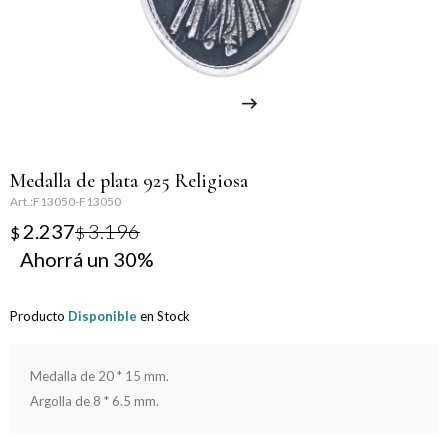
Llaveros
Día de la Mujer
Día de la Secretaria
Día del Abuelo
Medalla de plata 925 Religiosa
Día del Amigo
F13050-F13050
2.237
3.196
$
$
Día del Maestro
30
Día del Padre
Producto
Disponible
en Stock
Graduación
Medalla de 20 * 15 mm.
Nacimiento
Argolla de 8 * 6.5 mm.
San Valentín