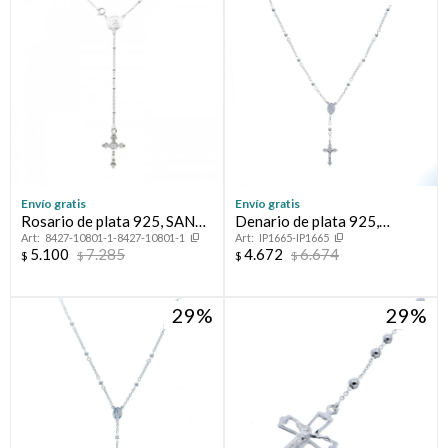
Compromiso
Día del niño
Envío gratis
Envío gratis
Rosario de plata 925, SAN
Denario de plata 925,
8427-10801-1-8427-10801-1
IP1665-IP1665
BENITO.
MILAGROSA.
5.100
7.285
4.672
6.674
$
$
$
$
29
29