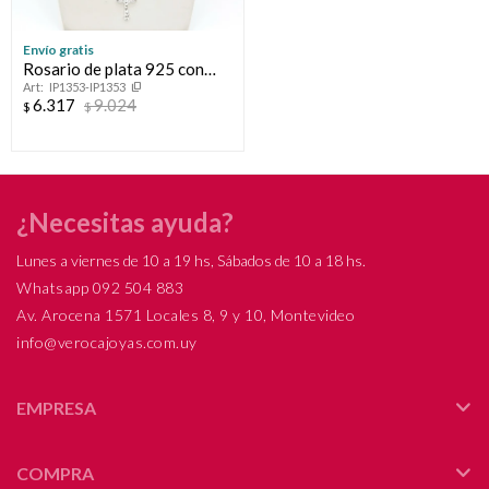
Envío gratis
Rosario de plata 925 con
IP1353-IP1353
baño de oro.
6.317
9.024
$
$
¿Necesitas ayuda?
Lunes a viernes de 10 a 19 hs, Sábados de 10 a 18 hs.
Whatsapp 092 504 883
Av. Arocena 1571 Locales 8, 9 y 10, Montevideo
info@verocajoyas.com.uy
EMPRESA
COMPRA