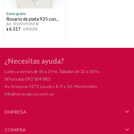
Envío gratis
Rosario de plata 925 con
IP1353-IP1353
baño de oro.
6.317
9.024
$
$
¿Necesitas ayuda?
Lunes a viernes de 10 a 19 hs, Sábados de 10 a 18 hs.
Whatsapp 092 504 883
Av. Arocena 1571 Locales 8, 9 y 10, Montevideo
info@verocajoyas.com.uy
EMPRESA
COMPRA