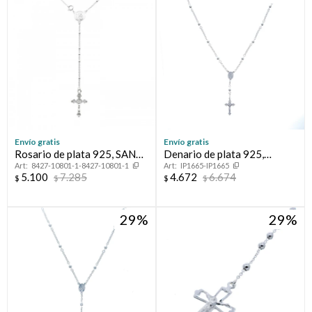
Compromiso
Día del niño
Envío gratis
Envío gratis
Rosario de plata 925, SAN
Denario de plata 925,
8427-10801-1-8427-10801-1
IP1665-IP1665
BENITO.
MILAGROSA.
5.100
7.285
4.672
6.674
$
$
$
$
29
29