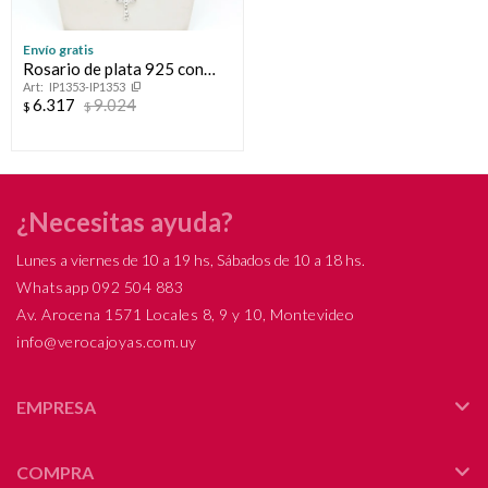
Envío gratis
Rosario de plata 925 con
IP1353-IP1353
baño de oro.
6.317
9.024
$
$
¿Necesitas ayuda?
Lunes a viernes de 10 a 19 hs, Sábados de 10 a 18 hs.
Whatsapp 092 504 883
Av. Arocena 1571 Locales 8, 9 y 10, Montevideo
info@verocajoyas.com.uy
EMPRESA
COMPRA