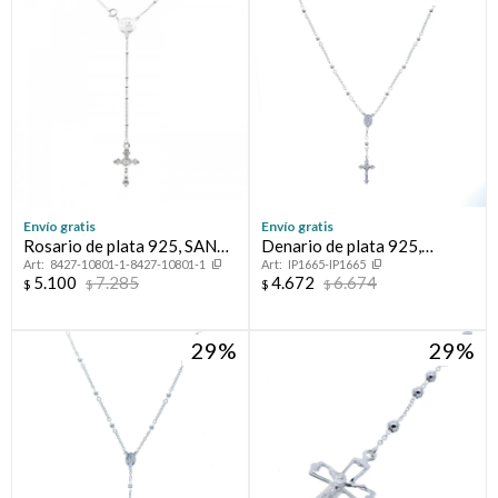
Compromiso
Día del niño
Envío gratis
Envío gratis
Rosario de plata 925, SAN
Denario de plata 925,
8427-10801-1-8427-10801-1
IP1665-IP1665
BENITO.
MILAGROSA.
5.100
7.285
4.672
6.674
$
$
$
$
29
29