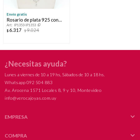
Envío gratis
Rosario de plata 925 con
IP1353-IP1353
baño de oro.
6.317
9.024
$
$
¿Necesitas ayuda?
Lunes a viernes de 10 a 19 hs, Sábados de 10 a 18 hs.
Whatsapp 092 504 883
Av. Arocena 1571 Locales 8, 9 y 10, Montevideo
info@verocajoyas.com.uy
EMPRESA
COMPRA