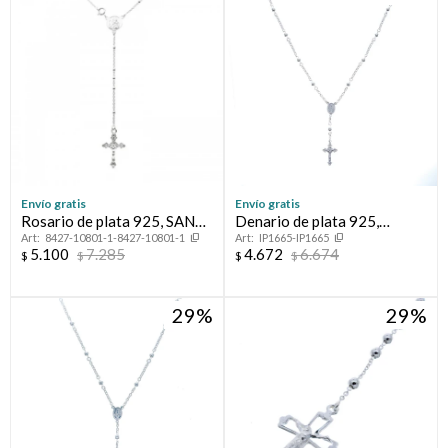
Compromiso
Día del niño
Envío gratis
Envío gratis
Rosario de plata 925, SAN
Denario de plata 925,
8427-10801-1-8427-10801-1
IP1665-IP1665
BENITO.
MILAGROSA.
5.100
7.285
4.672
6.674
$
$
$
$
29
29