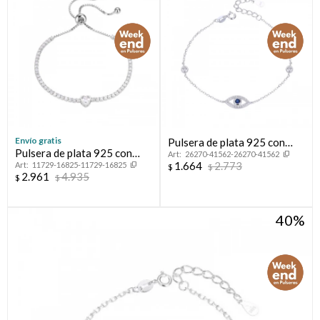
Envío gratis
Pulsera de plata 925 con
Pulsera de plata 925 con
26270-41562-26270-41562
circonias, OJO TURCO.
1.664
2.773
11729-16825-11729-16825
circonias.
$
$
2.961
4.935
$
$
40