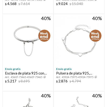
circonias.
4.568
7.614
9.024
15.040
$
$
$
$
40
40
Envío gratis
Envío gratis
Esclava de plata 925 con
Pulsera de plata 925,
45607-75465-45607-75465
45924-75975-45924-75975
cierre de caja y cadena de
multihilos.
5.217
8.695
2.876
4.794
$
$
$
$
seguridad.
40
40