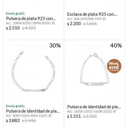
Envío gratis
Esclava de plata 925 con
Pulsera de plata 925 con
848-1070-848-1070
circonias, INFINITO.
2.200
3.666
50998-83292-50998-83292
circonias, INFINITOS.
$
$
2.510
4.183
$
$
30
40
Envío gratis
Pulsera de identidad de plata
Pulsera de identidad de plata
16058-23532-16058-23532
925 de niña.
1.551
2.585
8093-10255-8093-10255
925.
$
$
3.882
5.546
$
$