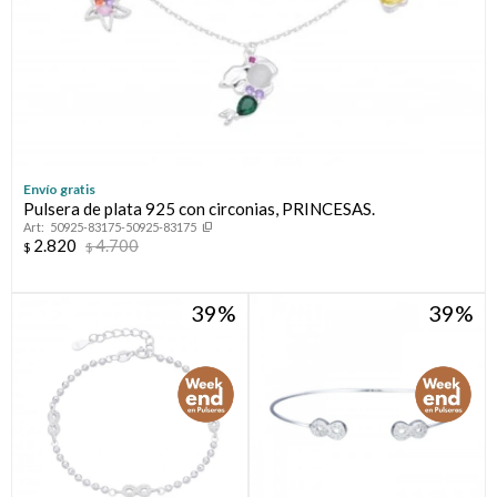
Envío gratis
Pulsera de plata 925 con circonias, PRINCESAS.
50925-83175-50925-83175
2.820
4.700
$
$
39
39