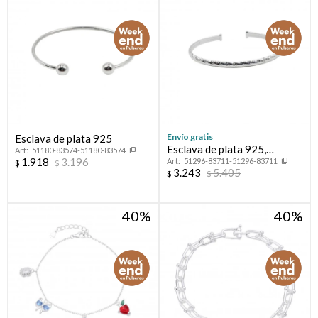
Envío gratis
Esclava de plata 925
Esclava de plata 925,
51180-83574-51180-83574
1.918
3.196
51296-83711-51296-83711
LAPIDADA.
$
$
3.243
5.405
$
$
40
40