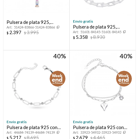
Envío gratis
Pulsera de plata 925,
Pulsera de plata 925,
51424-83866-51424-83866
PRINCESAS.
2.397
3.995
51601-84145-51601-84145
ANTONELLA.
$
$
5.358
8.930
$
$
40
40
Envío gratis
Envío gratis
Pulsera de plata 925 con
Pulsera de plata 925 con
44684-74139-44684-74139
33923-54932-33923-54932
circonias.
circonia y dije.
5.217
8.695
2.679
4.465
$
$
$
$