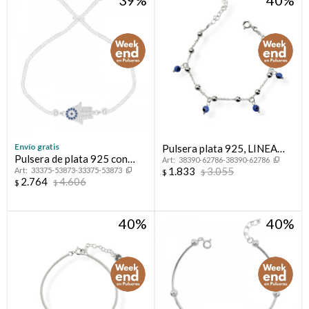
Envío gratis
Pulsera plata 925, LINEA
Pulsera de plata 925 con
38390-62786-38390-62786
NAZAR.
1.833
3.055
33375-53873-33375-53873
circonias, MANO DE
$
$
2.764
4.606
$
$
FATIMA.
40
40