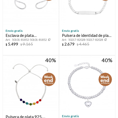
Envío gratis
Envío gratis
Esclava de plata
Pulsera de identidad de plata
50101-81852-50101-81852
50217-82028-50217-82028
925,CALADA.
925.
5.499
9.165
2.679
4.465
$
$
$
$
40
40
Envío gratis
Pulsera de plata 925,