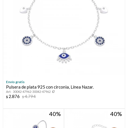
Envío gratis
Pulsera de plata 925 con circonia, Línea Nazar.
30042-47962-30042-47962
2.876
4.794
$
$
40
40