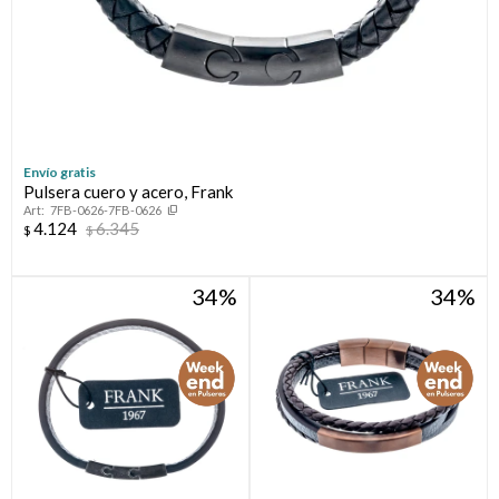
Envío gratis
Pulsera cuero y acero, Frank
7FB-0626-7FB-0626
4.124
6.345
$
$
34
34