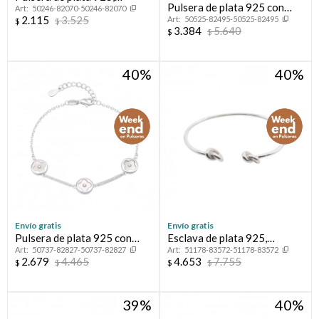
Pulsera de plata 925 con
50246-82070-50246-82070
CHAKRAS.
2.115
3.525
50525-82495-50525-82495
dije, CORAZON.
$
$
3.384
5.640
$
$
40
40
Envío gratis
Envío gratis
Pulsera de plata 925 con
Esclava de plata 925,
50737-82827-50737-82827
51178-83572-51178-83572
nácar, VAN.
NUDITOS.
2.679
4.465
4.653
7.755
$
$
$
$
39
40