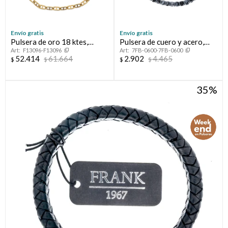
Envío gratis
Envío gratis
Pulsera de oro 18 ktes,
Pulsera de cuero y acero,
F13096-F13096
7FB-0600-7FB-0600
MARINERO.
FRANK
52.414
61.664
2.902
4.465
$
$
$
$
35