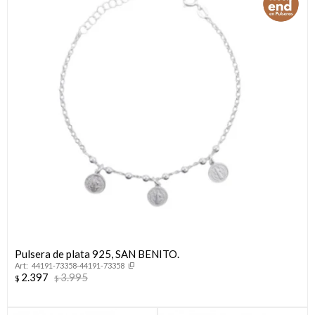
Pulsera de plata 925, SAN BENITO.
44191-73358-44191-73358
2.397
3.995
$
$