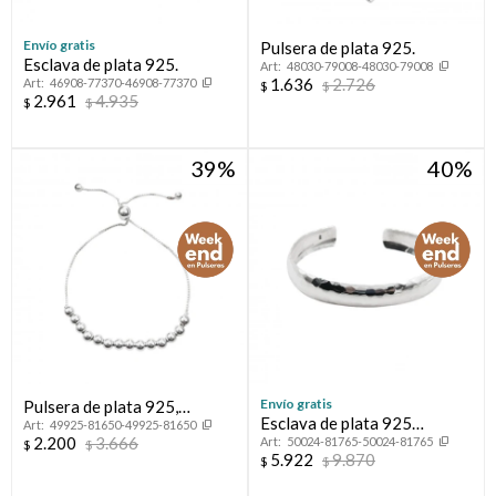
Envío gratis
Pulsera de plata 925.
Esclava de plata 925.
48030-79008-48030-79008
1.636
2.726
46908-77370-46908-77370
$
$
2.961
4.935
$
$
39
40
Envío gratis
Pulsera de plata 925,
Esclava de plata 925
49925-81650-49925-81650
autoajustable.
2.200
3.666
50024-81765-50024-81765
martillada.
$
$
5.922
9.870
$
$