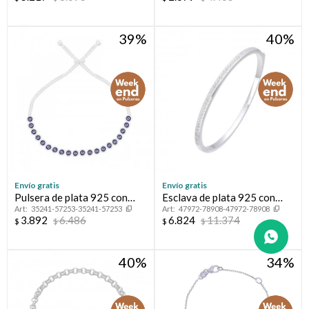
39
40
Envío gratis
Envío gratis
Pulsera de plata 925 con
Esclava de plata 925 con
35241-57253-35241-57253
47972-78908-47972-78908
esmalte, OJO TURCO.
circonias.
3.892
6.486
6.824
11.374
$
$
$
$
40
34