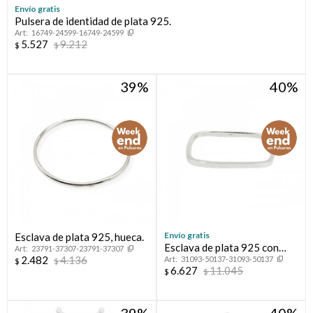
Envío gratis
Pulsera de identidad de plata 925.
16749-24599-16749-24599
5.527
9.212
$
$
39
40
Envío gratis
Esclava de plata 925, hueca.
Esclava de plata 925 con
23791-37307-23791-37307
2.482
4.136
31093-50137-31093-50137
cierre de caja.
$
$
6.627
11.045
$
$
39
40