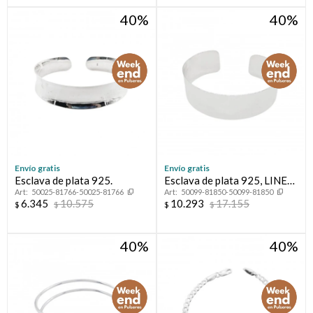
40
40
Envío gratis
Envío gratis
Esclava de plata 925.
Esclava de plata 925, LINEA
50025-81766-50025-81766
50099-81850-50099-81850
FLORESSER
6.345
10.575
10.293
17.155
$
$
$
$
40
40