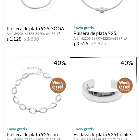
Envío gratis
Pulsera de plata 925, SOGA.
Pulsera de plata 925.
39206-64188-39206-64188
1.128
1.880
42206-69997-42206-69997
$
$
3.525
5.875
$
$
40
40
Envío gratis
Envío gratis
Pulsera de plata 925 con
Esclava de plata 925 bombé.
42954-71321-42954-71321
43130-71564-43130-71564