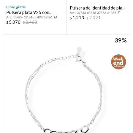
Envío gratis
Pulsera de identidad de plata
Pulsera plata 925 con
37533-61388-37533-61388
925.
1.213
2.021
35492-62161-35492-62161
esmalte.
$
$
5.076
8.460
$
$
39