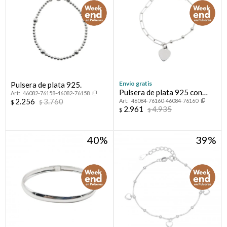
Envío gratis
Pulsera de plata 925.
Pulsera de plata 925 con
46082-76158-46082-76158
2.256
3.760
46084-76160-46084-76160
circonia y corazón.
$
$
2.961
4.935
$
$
40
39