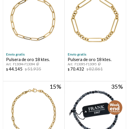
Compromiso
Día del niño
Envío gratis
Envío gratis
Pulsera de oro 18 ktes.
Pulsera de oro 18 ktes.
F13094-F13094
F13095-F13095
44.145
51.935
70.432
82.861
$
$
$
$
15
35