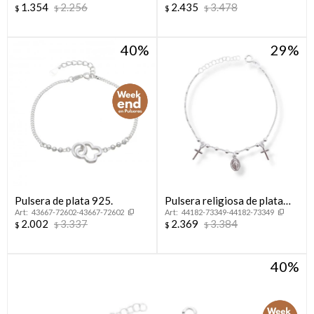
1.354
2.256
2.435
3.478
$
$
$
$
40
29
Pulsera de plata 925.
Pulsera religiosa de plata
43667-72602-43667-72602
44182-73349-44182-73349
925, MILAGROSA.
2.002
3.337
2.369
3.384
$
$
$
$
40