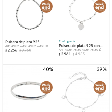
Envío gratis
Pulsera de plata 925.
Pulsera de plata 925 con
46082-76158-46082-76158
2.256
3.760
46084-76160-46084-76160
circonia y corazón.
$
$
2.961
4.935
$
$
40
39