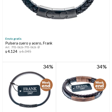
Envío gratis
Pulsera cuero y acero, Frank
7FB-0626-7FB-0626
4.124
6.345
$
$
34
34