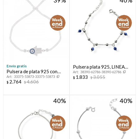
Envío gratis
Pulsera plata 925, LINEA
Pulsera de plata 925 con
38390-62786-38390-62786
NAZAR.
1.833
3.055
33375-53873-33375-53873
circonias, MANO DE
$
$
2.764
4.606
$
$
FATIMA.
40
40