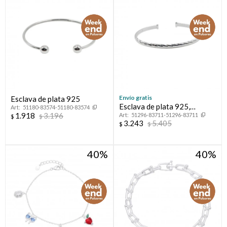
Envío gratis
Esclava de plata 925
Esclava de plata 925,
51180-83574-51180-83574
1.918
3.196
51296-83711-51296-83711
LAPIDADA.
$
$
3.243
5.405
$
$
40
40