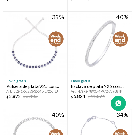
39
40
Envío gratis
Envío gratis
Pulsera de plata 925 con
Esclava de plata 925 con
35241-57253-35241-57253
47972-78908-47972-78908
esmalte, OJO TURCO.
circonias.
3.892
6.486
6.824
11.374
$
$
$
$
40
34