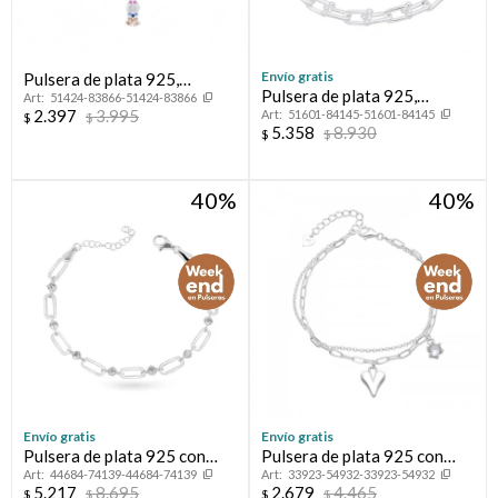
Envío gratis
Pulsera de plata 925,
Pulsera de plata 925,
51424-83866-51424-83866
PRINCESAS.
2.397
3.995
51601-84145-51601-84145
ANTONELLA.
$
$
5.358
8.930
$
$
40
40
Envío gratis
Envío gratis
Pulsera de plata 925 con
Pulsera de plata 925 con
44684-74139-44684-74139
33923-54932-33923-54932
circonias.
circonia y dije.
5.217
8.695
2.679
4.465
$
$
$
$