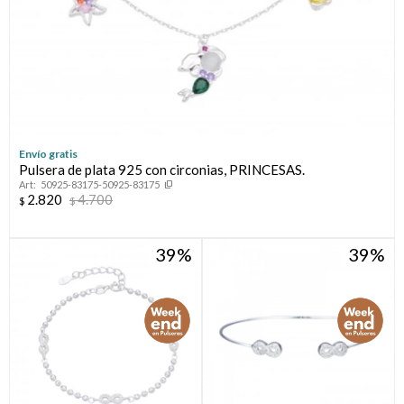
Envío gratis
Pulsera de plata 925 con circonias, PRINCESAS.
50925-83175-50925-83175
2.820
4.700
$
$
39
39