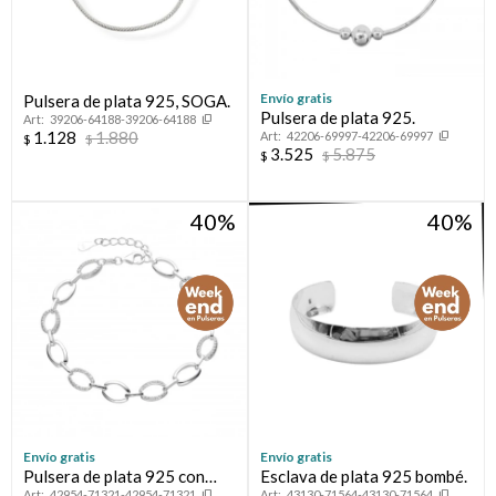
Envío gratis
Pulsera de plata 925, SOGA.
Pulsera de plata 925.
39206-64188-39206-64188
1.128
1.880
42206-69997-42206-69997
$
$
3.525
5.875
$
$
40
40
Envío gratis
Envío gratis
Pulsera de plata 925 con
Esclava de plata 925 bombé.
42954-71321-42954-71321
43130-71564-43130-71564