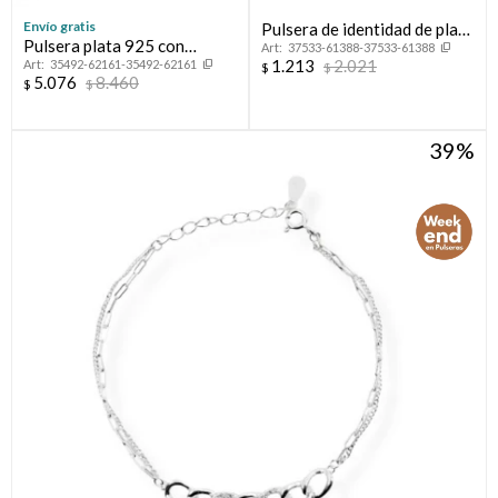
Envío gratis
Pulsera de identidad de plata
Pulsera plata 925 con
37533-61388-37533-61388
925.
1.213
2.021
35492-62161-35492-62161
esmalte.
$
$
5.076
8.460
$
$
39