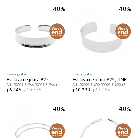
40
40
Envío gratis
Envío gratis
Esclava de plata 925.
Esclava de plata 925, LINEA
50025-81766-50025-81766
50099-81850-50099-81850
FLORESSER
6.345
10.575
10.293
17.155
$
$
$
$
40
40