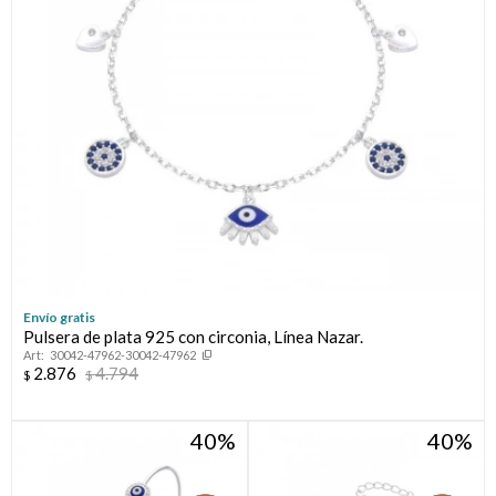
Envío gratis
Pulsera de plata 925 con circonia, Línea Nazar.
30042-47962-30042-47962
2.876
4.794
$
$
40
40