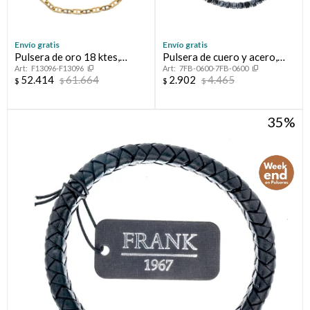
Envío gratis
Envío gratis
Pulsera de oro 18 ktes,
Pulsera de cuero y acero,
F13096-F13096
7FB-0600-7FB-0600
MARINERO.
FRANK
52.414
61.664
2.902
4.465
$
$
$
$
35