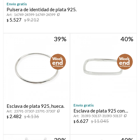
Envío gratis
Pulsera de identidad de plata 925.
16749-24599-16749-24599
5.527
9.212
$
$
39
40
Envío gratis
Esclava de plata 925, hueca.
Esclava de plata 925 con
23791-37307-23791-37307
2.482
4.136
31093-50137-31093-50137
cierre de caja.
$
$
6.627
11.045
$
$
39
40