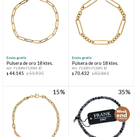
Compromiso
Día del niño
Envío gratis
Envío gratis
Pulsera de oro 18 ktes.
Pulsera de oro 18 ktes.
F13094-F13094
F13095-F13095
44.145
51.935
70.432
82.861
$
$
$
$
15
35