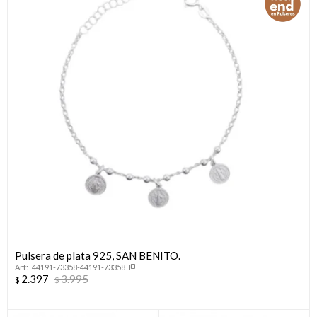
Pulsera de plata 925, SAN BENITO.
44191-73358-44191-73358
2.397
3.995
$
$