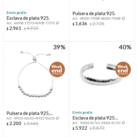
Envío gratis
Pulsera de plata 925.
Esclava de plata 925.
48030-79008-48030-79008
1.636
2.726
46908-77370-46908-77370
$
$
2.961
4.935
$
$
39
40
Envío gratis
Pulsera de plata 925,
Esclava de plata 925
49925-81650-49925-81650
autoajustable.
2.200
3.666
50024-81765-50024-81765
martillada.
$
$
5.922
9.870
$
$