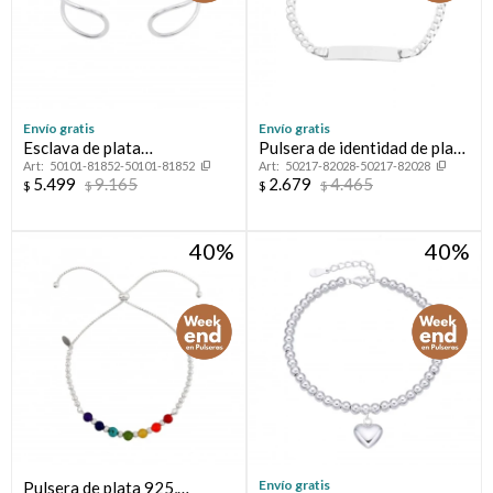
Envío gratis
Envío gratis
Esclava de plata
Pulsera de identidad de plata
50101-81852-50101-81852
50217-82028-50217-82028
925,CALADA.
925.
5.499
9.165
2.679
4.465
$
$
$
$
40
40
Envío gratis
Pulsera de plata 925,