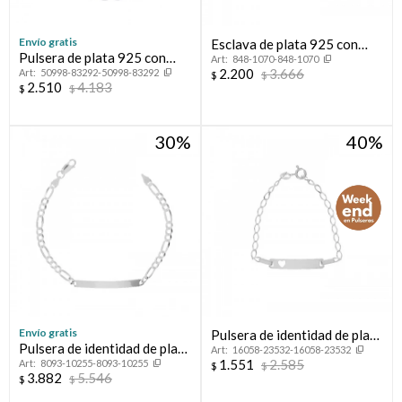
Envío gratis
Esclava de plata 925 con
Pulsera de plata 925 con
848-1070-848-1070
circonias, INFINITO.
2.200
3.666
50998-83292-50998-83292
circonias, INFINITOS.
$
$
2.510
4.183
$
$
30
40
Envío gratis
Pulsera de identidad de plata
Pulsera de identidad de plata
16058-23532-16058-23532
925 de niña.
1.551
2.585
8093-10255-8093-10255
925.
$
$
3.882
5.546
$
$