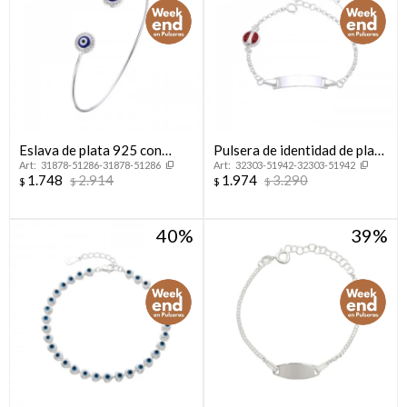
Eslava de plata 925 con
Pulsera de identidad de plata
31878-51286-31878-51286
32303-51942-32303-51942
circonias y esmalte, OJO
925 con dije
1.748
2.914
1.974
3.290
$
$
$
$
TURCO.
40
39