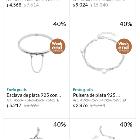
circonias.
4.568
7.614
9.024
15.040
$
$
$
$
40
40
Envío gratis
Envío gratis
Esclava de plata 925 con
Pulsera de plata 925,
45607-75465-45607-75465
45924-75975-45924-75975
cierre de caja y cadena de
multihilos.
5.217
8.695
2.876
4.794
$
$
$
$
seguridad.
40
40