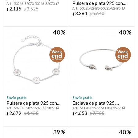
Pulsera de plata 925 con
50246-82070-50246-82070
CHAKRAS.
2.115
3.525
50525-82495-50525-82495
dije, CORAZON.
$
$
3.384
5.640
$
$
40
40
Envío gratis
Envío gratis
Pulsera de plata 925 con
Esclava de plata 925,
50737-82827-50737-82827
51178-83572-51178-83572
nácar, VAN.
NUDITOS.
2.679
4.465
4.653
7.755
$
$
$
$
39
40