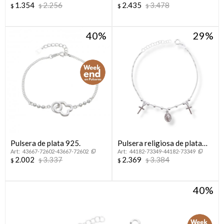
1.354
2.256
2.435
3.478
$
$
$
$
40
29
Pulsera de plata 925.
Pulsera religiosa de plata
43667-72602-43667-72602
44182-73349-44182-73349
925, MILAGROSA.
2.002
3.337
2.369
3.384
$
$
$
$
40