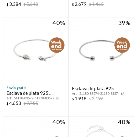
dije, CORAZON.
nácar, VAN.
3.384
5.640
2.679
4.465
$
$
$
$
40
39
Envío gratis
Esclava de plata 925
Esclava de plata 925,
51180-83574-51180-83574
1.918
3.196
51178-83572-51178-83572
NUDITOS.
$
$
4.653
7.755
$
$
40
40