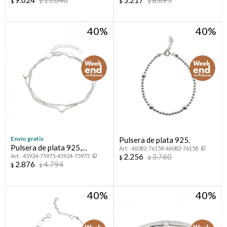
9.024
15.040
5.217
8.695
$
$
$
$
seguridad.
40
40
Envío gratis
Pulsera de plata 925.
Pulsera de plata 925,
46082-76158-46082-76158
2.256
3.760
45924-75975-45924-75975
multihilos.
$
$
2.876
4.794
$
$
40
40