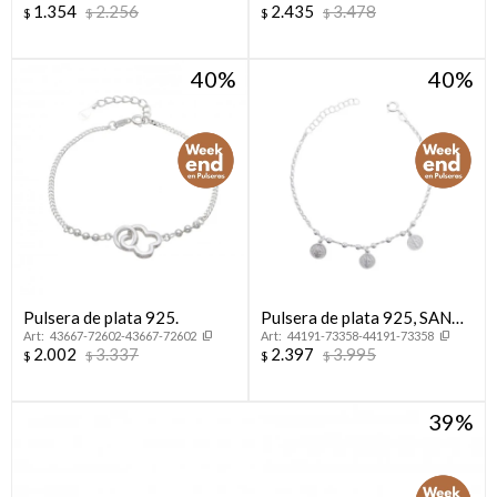
1.354
2.256
2.435
3.478
$
$
$
$
40
40
Pulsera de plata 925.
Pulsera de plata 925, SAN
43667-72602-43667-72602
44191-73358-44191-73358
BENITO.
2.002
3.337
2.397
3.995
$
$
$
$
39