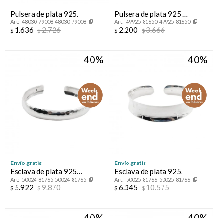
Pulsera de plata 925.
Pulsera de plata 925,
48030-79008-48030-79008
49925-81650-49925-81650
autoajustable.
1.636
2.726
2.200
3.666
$
$
$
$
40
40
Envío gratis
Envío gratis
Esclava de plata 925
Esclava de plata 925.
50024-81765-50024-81765
50025-81766-50025-81766
martillada.
5.922
9.870
6.345
10.575
$
$
$
$
40
40