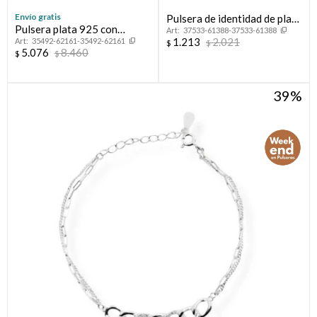
Envío gratis
Pulsera de identidad de plata
Pulsera plata 925 con
37533-61388-37533-61388
925.
1.213
2.021
35492-62161-35492-62161
esmalte.
$
$
5.076
8.460
$
$
39