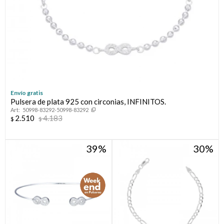
Envío gratis
Pulsera de plata 925 con circonias, INFINITOS.
50998-83292-50998-83292
2.510
4.183
$
$
39
30