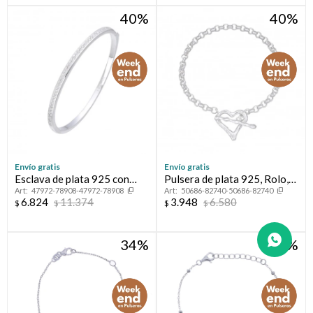
40
40
Envío gratis
Envío gratis
Esclava de plata 925 con
Pulsera de plata 925, Rolo,
47972-78908-47972-78908
50686-82740-50686-82740
circonias.
ROMEO.
6.824
11.374
3.948
6.580
$
$
$
$
34
34