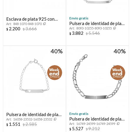
Envío gratis
Esclava de plata 925 con
Pulsera de identidad de plata
848-1070-848-1070
circonias, INFINITO.
2.200
3.666
8093-10255-8093-10255
925.
$
$
3.882
5.546
$
$
40
40
Envío gratis
Pulsera de identidad de plata
Pulsera de identidad de plata
16058-23532-16058-23532
925 de niña.
1.551
2.585
16749-24599-16749-24599
925.
$
$
5.527
9.212
$
$