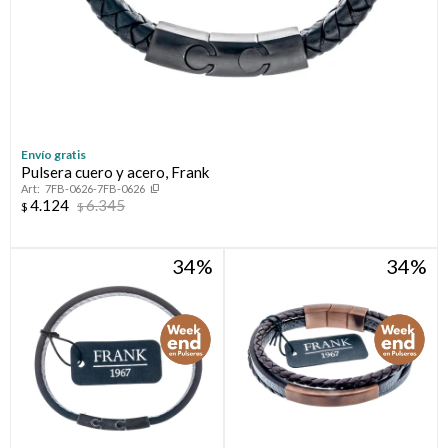
Envío gratis
Pulsera cuero y acero, Frank
7FB-0626-7FB-0626
4.124
6.345
$
$
34
34