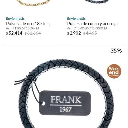
Envío gratis
Envío gratis
Pulsera de oro 18 ktes,
Pulsera de cuero y acero,
F13096-F13096
7FB-0600-7FB-0600
MARINERO.
FRANK
52.414
61.664
2.902
4.465
$
$
$
$
35