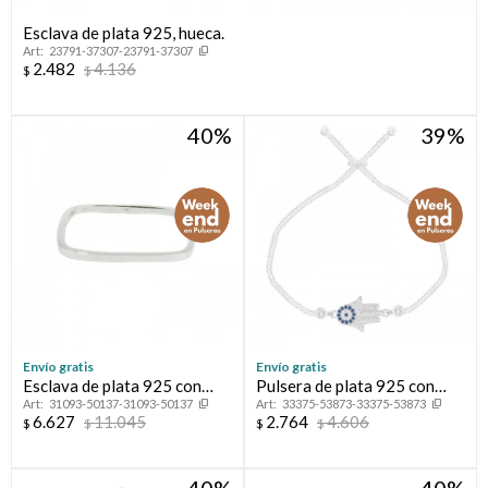
Esclava de plata 925, hueca.
23791-37307-23791-37307
2.482
4.136
$
$
40
39
Envío gratis
Envío gratis
Esclava de plata 925 con
Pulsera de plata 925 con
31093-50137-31093-50137
33375-53873-33375-53873
cierre de caja.
circonias, MANO DE
6.627
11.045
2.764
4.606
$
$
$
$
FATIMA.
40
40