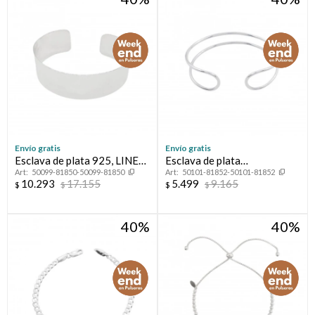
Envío gratis
Envío gratis
Esclava de plata 925, LINEA
Esclava de plata
50099-81850-50099-81850
50101-81852-50101-81852
FLORESSER
925,CALADA.
10.293
17.155
5.499
9.165
$
$
$
$
40
40