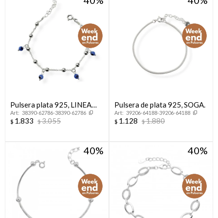
Pulsera plata 925, LINEA
Pulsera de plata 925, SOGA.
38390-62786-38390-62786
39206-64188-39206-64188
NAZAR.
1.833
3.055
1.128
1.880
$
$
$
$
40
40