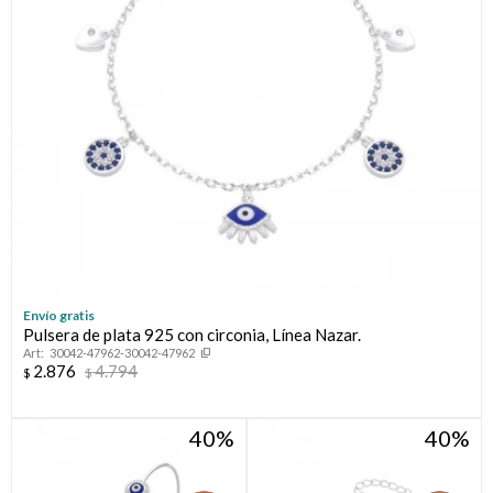
Envío gratis
Pulsera de plata 925 con circonia, Línea Nazar.
30042-47962-30042-47962
2.876
4.794
$
$
40
40