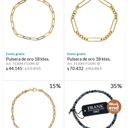
Compromiso
Día del niño
Envío gratis
Envío gratis
Pulsera de oro 18 ktes.
Pulsera de oro 18 ktes.
F13094-F13094
F13095-F13095
44.145
51.935
70.432
82.861
$
$
$
$
15
35