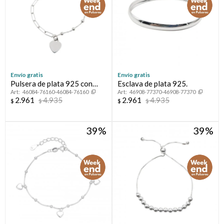
Envío gratis
Envío gratis
Pulsera de plata 925 con
Esclava de plata 925.
46084-76160-46084-76160
46908-77370-46908-77370
circonia y corazón.
2.961
4.935
2.961
4.935
$
$
$
$
39
39