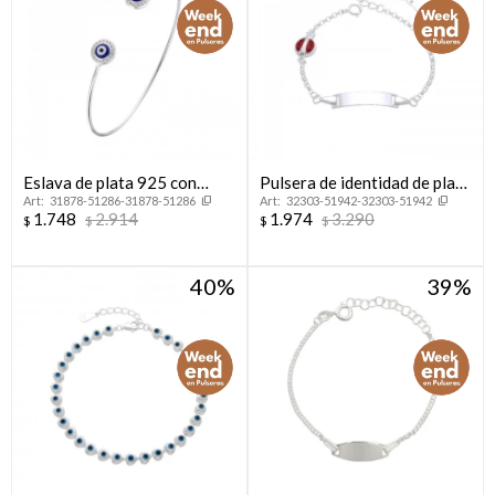
Eslava de plata 925 con
Pulsera de identidad de plata
31878-51286-31878-51286
32303-51942-32303-51942
circonias y esmalte, OJO
925 con dije
1.748
2.914
1.974
3.290
$
$
$
$
TURCO.
40
39