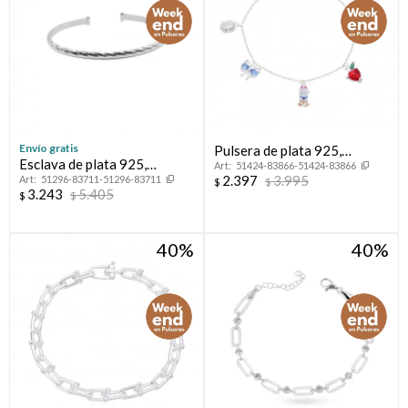
Envío gratis
Pulsera de plata 925,
Esclava de plata 925,
51424-83866-51424-83866
PRINCESAS.
2.397
3.995
51296-83711-51296-83711
LAPIDADA.
$
$
3.243
5.405
$
$
40
40