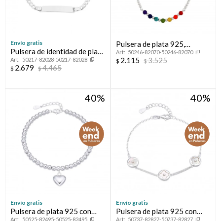
Envío gratis
Pulsera de plata 925,
Pulsera de identidad de plata
50246-82070-50246-82070
CHAKRAS.
2.115
3.525
50217-82028-50217-82028
925.
$
$
2.679
4.465
$
$
40
40
Envío gratis
Envío gratis
Pulsera de plata 925 con
Pulsera de plata 925 con
50525-82495-50525-82495
50737-82827-50737-82827