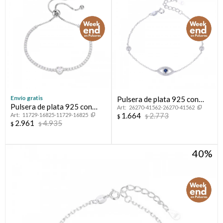
Envío gratis
Pulsera de plata 925 con
Pulsera de plata 925 con
26270-41562-26270-41562
circonias, OJO TURCO.
1.664
2.773
11729-16825-11729-16825
circonias.
$
$
2.961
4.935
$
$
40