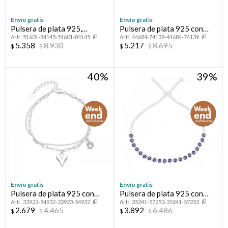
Envío gratis
Envío gratis
Pulsera de plata 925,
Pulsera de plata 925 con
51601-84145-51601-84145
44684-74139-44684-74139
ANTONELLA.
circonias.
5.358
8.930
5.217
8.695
$
$
$
$
40
39
Envío gratis
Envío gratis
Pulsera de plata 925 con
Pulsera de plata 925 con
33923-54932-33923-54932
35241-57253-35241-57253
circonia y dije.
esmalte, OJO TURCO.
2.679
4.465
3.892
6.486
$
$
$
$