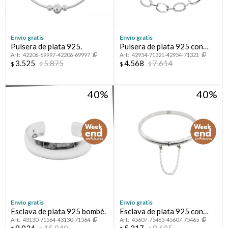
Envío gratis
Envío gratis
Pulsera de plata 925.
Pulsera de plata 925 con
42206-69997-42206-69997
42954-71321-42954-71321
circonias.
3.525
5.875
4.568
7.614
$
$
$
$
40
40
Envío gratis
Envío gratis
Esclava de plata 925 bombé.
Esclava de plata 925 con
43130-71564-43130-71564
45607-75465-45607-75465
cierre de caja y cadena de