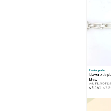
Envío gratis
Llavero de pl
ktes.
F11480-F11
5.461
7.
$
$