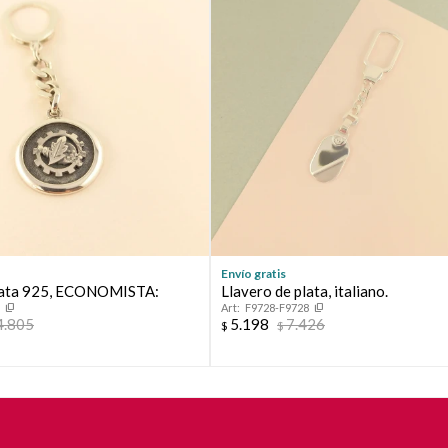
Envío gratis
plata 925, ECONOMISTA:
Llavero de plata, italiano.
5
F9728-F9728
4.805
5.198
7.426
$
$