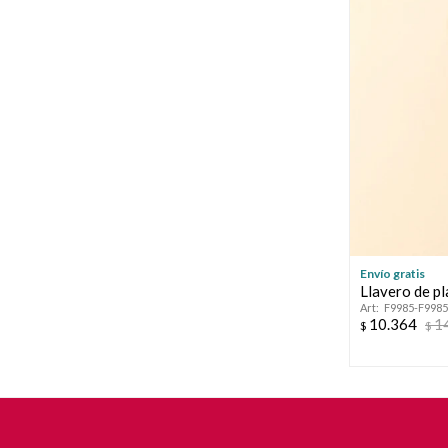
Envío gratis
Llavero de 
F9985-F998
10.364
1
$
$