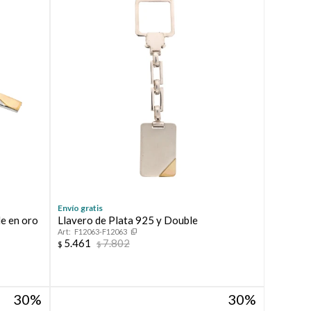
Envío gratis
le en oro
Llavero de Plata 925 y Double
F12063-F12063
5.461
7.802
$
$
30
30