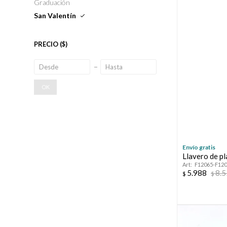
Graduación
San Valentín
PRECIO
($)
OK
Envío gratis
Llavero de p
F12065-F12
5.988
8.
$
$