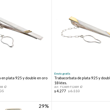
Envío gratis
 en plata 925 y double en oro
Trabacorbata de plata 925 y doub
18 ktes.
488
F12489-F12489
405
4.277
6.110
$
$
29