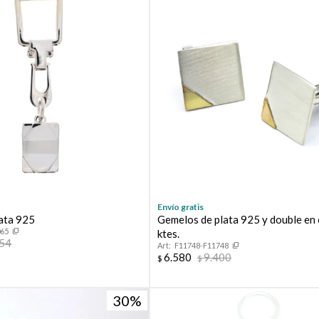
Envío gratis
lata 925
Gemelos de plata 925 y double en
065
ktes.
554
F11748-F11748
6.580
9.400
$
$
¡Sumate a la forma más ágil de comprar!
Comprá en 3 cuotas sin recargo o hasta en 12
cuotas * ¡Solo con tu cédula!
30
* sujeto aprobación crediticia.