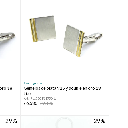
Envío gratis
 oro 18
Gemelos de plata 925 y double en oro 18
ktes.
F11750-F11750
6.580
9.400
$
$
29
29