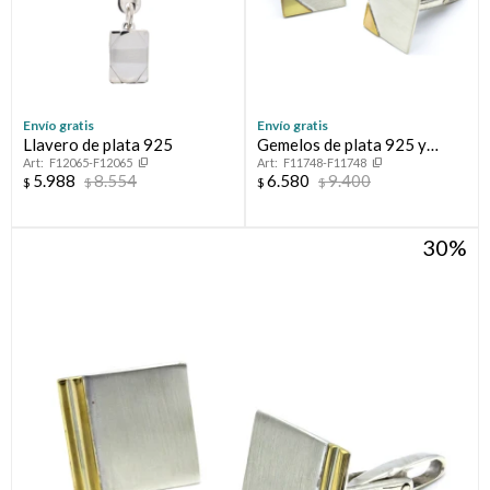
Envío gratis
Envío gratis
Llavero de plata 925
Gemelos de plata 925 y
F12065-F12065
F11748-F11748
double en oro 18 ktes.
5.988
8.554
6.580
9.400
$
$
$
$
30