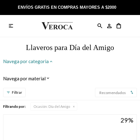
ENVÍOS GRATIS EN COMPRAS MAYORES A $2000

Anillos
Llaveros
Día de la Madre
Sobre Veroca Joyas
Como comprar on-line
Caravanas
Aniversario
Blog Veroca
Como pagar on-line
Llaveros para Día del Amigo
Cadenas
Cumpleaños
Nuestra tienda
Envíos y Devoluciones
Navega por categoria
Rosarios
Bautismo
Trabaja con nosotros
Términos y condiciones
Navega por material
Colgantes
Boda
Contacto
Recomendados
Pulseras
Comunión
Filtrando por:
Ocasión:
Día del Amigo
29
Alianzas
Confirmación
Tobilleras
Cumpleaños de 15