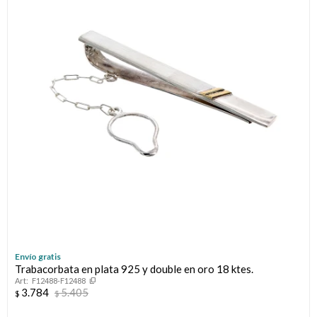
Llaveros
Día de la Mujer
Día de la Secretaria
Día del Abuelo
Día del Amigo
Día del Maestro
Día del Padre
Graduación
Envío gratis
Trabacorbata en plata 925 y double en oro 18 ktes.
Nacimiento
F12488-F12488
3.784
5.405
$
$
San Valentín