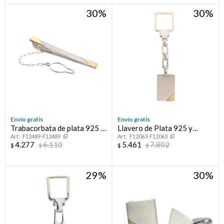
30
30
Compromiso
Día del niño
Envío gratis
Envío gratis
Trabacorbata de plata 925 y
Llavero de Plata 925 y
F12489-F12489
F12063-F12063
double en oro 18 ktes.
Double
4.277
6.110
5.461
7.802
$
$
$
$
29
30