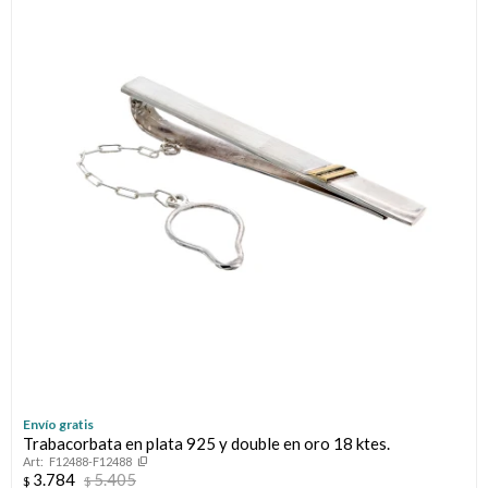
Llaveros
Día de la Mujer
Día de la Secretaria
Día del Abuelo
Día del Amigo
Día del Maestro
Día del Padre
Graduación
Nacimiento
Envío gratis
Trabacorbata en plata 925 y double en oro 18 ktes.
F12488-F12488
San Valentín
3.784
5.405
$
$