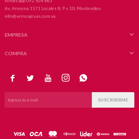
Whatsapp 092 504 883
Av. Arocena 1571 Locales 8, 9 y 10, Montevideo
info@verocajoyas.com.uy
EMPRESA
COMPRA





SUSCRIBIRME