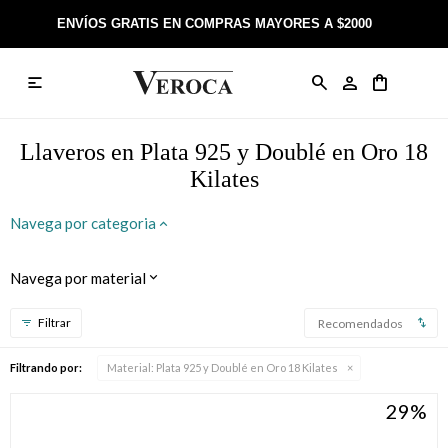
ENVÍOS GRATIS EN COMPRAS MAYORES A $2000

Anillos
Llaveros
Día de la Madre
Sobre Veroca Joyas
Como comprar on-line
Caravanas
Aniversario
Blog Veroca
Como pagar on-line
Llaveros en Plata 925 y Doublé en Oro 18
Kilates
Cadenas
Cumpleaños
Nuestra tienda
Envíos y Devoluciones
Navega por categoria
Rosarios
Bautismo
Trabaja con nosotros
Términos y condiciones
Navega por material
Colgantes
Boda
Contacto
Recomendados
Pulseras
Comunión
Filtrando por:
Material:
Plata 925 y Doublé en Oro 18 Kilates
Alianzas
Confirmación
29
Tobilleras
Cumpleaños de 15