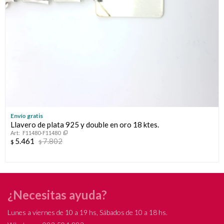
Envío gratis
Llavero de plata 925 y double en oro 18 ktes.
F11480-F11480
5.461
7.802
$
$
¿Necesitas ayuda?
Lunes a viernes de 10 a 19 hs, Sábados de 10 a 18 hs.