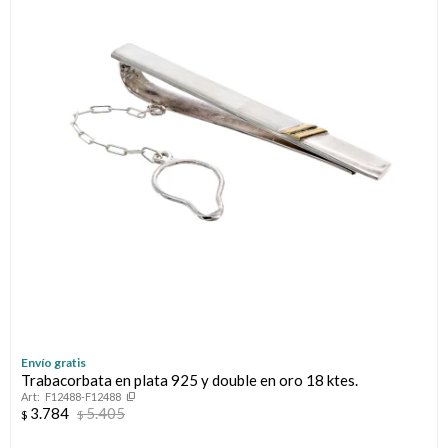
Llaveros
Día de la Mujer
Día de la Secretaria
Día del Abuelo
Día del Amigo
Día del Maestro
Día del Padre
Graduación
Envío gratis
Trabacorbata en plata 925 y double en oro 18 ktes.
Nacimiento
F12488-F12488
3.784
5.405
$
$
San Valentín