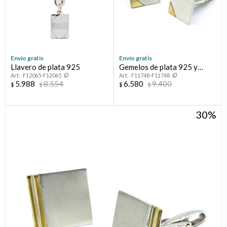
Envío gratis
Envío gratis
Llavero de plata 925
Gemelos de plata 925 y
F12065-F12065
F11748-F11748
double en oro 18 ktes.
5.988
8.554
6.580
9.400
$
$
$
$
30