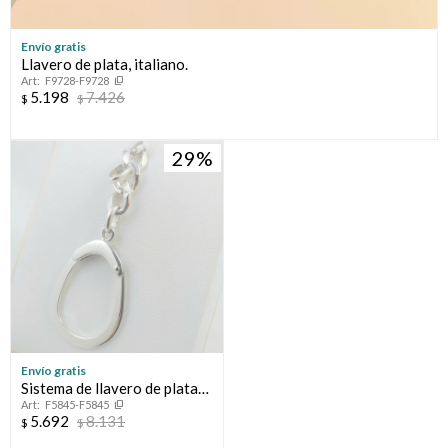
Envío gratis
Llavero de plata, italiano.
F9728-F9728
5.198
7.426
$
$
29
Envío gratis
Sistema de llavero de plata
F5845-F5845
925, medidas largo 3,6cm
5.692
8.131
$
$
ancho 2,8cm, eslabón