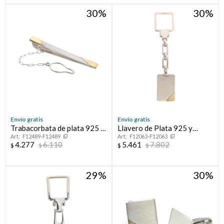
30
30
Compromiso
Día del niño
Envío gratis
Envío gratis
Trabacorbata de plata 925 y
Llavero de Plata 925 y
F12489-F12489
F12063-F12063
double en oro 18 ktes.
Double
4.277
6.110
5.461
7.802
$
$
$
$
29
30