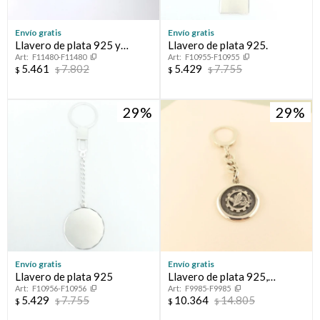
Elegís Pago Después como metodo de pago
* sujeto a aprobación crediticia. El monto disponible puede
Envío gratis
Envío gratis
variar por comercio
Día
Mes
Año
Llavero de plata 925 y
Llavero de plata 925.
F11480-F11480
F10955-F10955
double en oro 18 ktes.
Continuar
5.461
7.802
5.429
7.755
$
$
$
$
29
29
Envío gratis
Envío gratis
Llavero de plata 925
Llavero de plata 925,
F10956-F10956
F9985-F9985
ECONOMISTA:
5.429
7.755
10.364
14.805
$
$
$
$