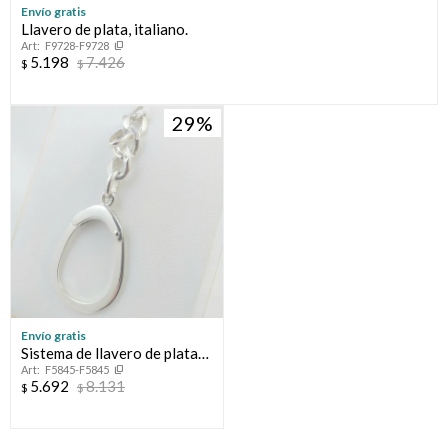
Envío gratis
Llavero de plata, italiano.
F9728-F9728
5.198
7.426
$
$
29
Envío gratis
Sistema de llavero de plata
F5845-F5845
925, medidas largo 3,6cm
5.692
8.131
$
$
ancho 2,8cm, eslabón
4cm*11mm, largo total 8cm.