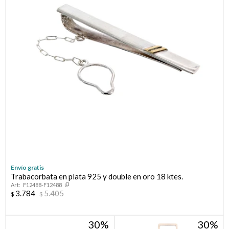
Llaveros
Día de la Mujer
Día de la Secretaria
Día del Abuelo
Día del Amigo
Día del Maestro
Día del Padre
Envío gratis
Graduación
Trabacorbata en plata 925 y double en oro 18 ktes.
F12488-F12488
3.784
5.405
$
$
Nacimiento
30
30
San Valentín