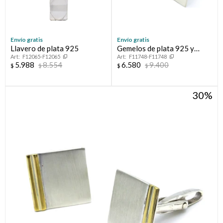
Envío gratis
Envío gratis
Llavero de plata 925
Gemelos de plata 925 y
F12065-F12065
F11748-F11748
double en oro 18 ktes.
5.988
8.554
6.580
9.400
$
$
$
$
30