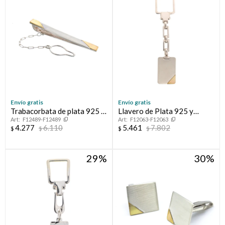
Compromiso
Día del niño
Envío gratis
Envío gratis
Trabacorbata de plata 925 y
Llavero de Plata 925 y
F12489-F12489
F12063-F12063
double en oro 18 ktes.
Double
4.277
6.110
5.461
7.802
$
$
$
$
29
30