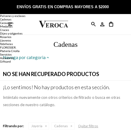
Joyería
Anillos
ENVÍOS GRATIS EN COMPRAS MAYORES A $2000
Anillos
Alianzas
Pulseras y esclavas
Cadenas
Caravanas

Anillos
Llaveros
Día de la Madre
Sobre Veroca Joyas
Como comprar on-line
Medallas
Cruces
Dijes y colgantes
Rosarios
Caravanas
Aniversario
Blog Veroca
Como pagar on-line
Llaveros
Cadenas
Tobilleras
FLORESSER.
Platería Criolla
Cadenas
Cumpleaños
Nuestra tienda
Envíos y Devoluciones
Servicios
Navega por categoria
Accesorios
Giftcard
Rosarios
Bautismo
Trabaja con nosotros
Términos y condiciones
NO SE HAN RECUPERADO PRODUCTOS
Colgantes
Boda
Contacto
¡Lo sentimos! No hay productos en esta sección.
Inténtalo nuevamente con otros criterios de filtrado o busca en otras
Pulseras
Comunión
secciones de nuestro catálogo.
Alianzas
Confirmación
Quitar filtros
Filtrando por:
Joyería
Cadenas
Tobilleras
Cumpleaños de 15