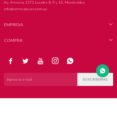
Av. Arocena 1571 Locales 8, 9 y 10, Montevideo
info@verocajoyas.com.uy
Compromiso
Día del niño
EMPRESA
COMPRA





SUSCRIBIRME