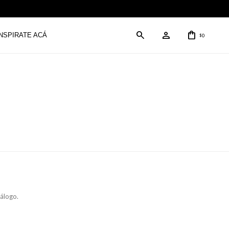
INSPIRATE ACÁ
0
$
tálogo.