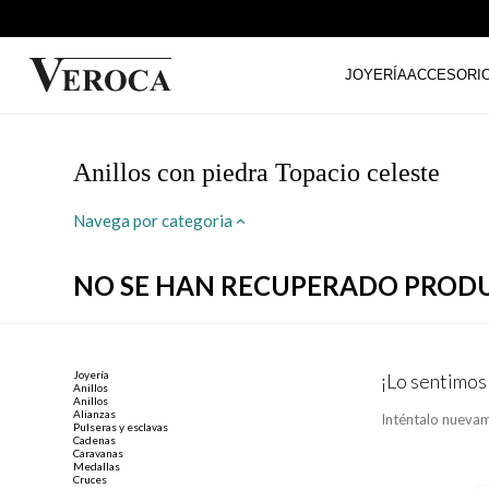
JOYERÍA
ACCESORI
Anillos con piedra Topacio celeste
Navega por categoria
NO SE HAN RECUPERADO PROD
Joyería
¡Lo sentimos
Anillos
Anillos
Alianzas
Inténtalo nuevam
Pulseras y esclavas
Cadenas
Caravanas
Medallas
Cruces