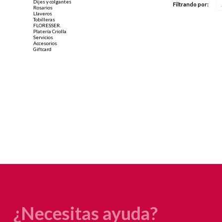
Dijes y colgantes
Filtrando por:
Rosarios
Llaveros
Tobilleras
FLORESSER.
Platería Criolla
Servicios
Accesorios
Giftcard
¿Necesitas ayuda?