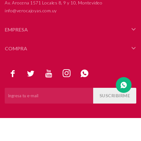
Av. Arocena 1571 Locales 8, 9 y 10, Montevideo
info@verocajoyas.com.uy
Compromiso
Día del niño
EMPRESA
COMPRA





SUSCRIBIRME