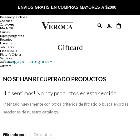
Joyería
Anillos
ENVÍOS GRATIS EN COMPRAS MAYORES A $2000
Anillos
Alianzas
Pulseras y esclavas
Cadenas
Caravanas

Anillos
Llaveros
Día de la Madre
Sobre Veroca Joyas
Como comprar on-line
Medallas
Cruces
Dijes y colgantes
Rosarios
Caravanas
Aniversario
Blog Veroca
Como pagar on-line
Llaveros
Giftcard
Tobilleras
FLORESSER.
Platería Criolla
Cadenas
Cumpleaños
Nuestra tienda
Envíos y Devoluciones
Servicios
Navega por categoria
Accesorios
Giftcard
Rosarios
Bautismo
Trabaja con nosotros
Términos y condiciones
NO SE HAN RECUPERADO PRODUCTOS
Colgantes
Boda
Contacto
¡Lo sentimos! No hay productos en esta sección.
Inténtalo nuevamente con otros criterios de filtrado o busca en otras
Pulseras
Comunión
secciones de nuestro catálogo.
Alianzas
Confirmación
Filtrando por:
Giftcard
Tobilleras
Cumpleaños de 15