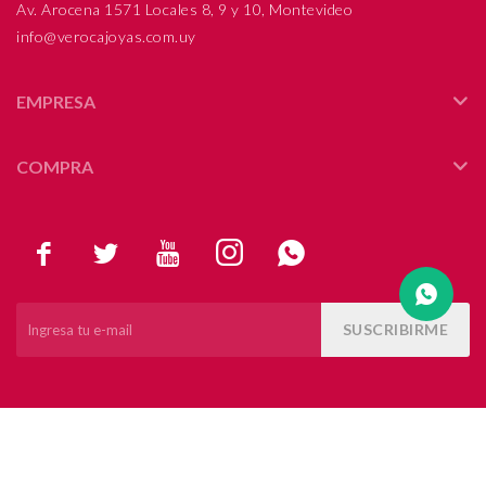
Av. Arocena 1571 Locales 8, 9 y 10, Montevideo
info@verocajoyas.com.uy
Compromiso
Día del niño
EMPRESA
COMPRA





SUSCRIBIRME