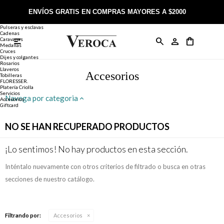
Joyería
Anillos
ENVÍOS GRATIS EN COMPRAS MAYORES A $2000
Anillos
Alianzas
Pulseras y esclavas
Cadenas
Caravanas

Anillos
Llaveros
Día de la Madre
Sobre Veroca Joyas
Como comprar on-line
Medallas
Cruces
Dijes y colgantes
Rosarios
Caravanas
Aniversario
Blog Veroca
Como pagar on-line
Llaveros
Accesorios
Tobilleras
FLORESSER.
Platería Criolla
Cadenas
Cumpleaños
Nuestra tienda
Envíos y Devoluciones
Servicios
Navega por categoria
Accesorios
Giftcard
Rosarios
Bautismo
Trabaja con nosotros
Términos y condiciones
NO SE HAN RECUPERADO PRODUCTOS
Colgantes
Boda
Contacto
¡Lo sentimos! No hay productos en esta sección.
Inténtalo nuevamente con otros criterios de filtrado o busca en otras
Pulseras
Comunión
secciones de nuestro catálogo.
Alianzas
Confirmación
Filtrando por:
Accesorios
Tobilleras
Cumpleaños de 15