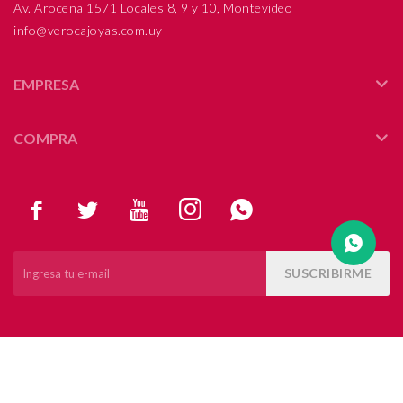
Av. Arocena 1571 Locales 8, 9 y 10, Montevideo
info@verocajoyas.com.uy
Compromiso
Día del niño
EMPRESA
COMPRA





SUSCRIBIRME