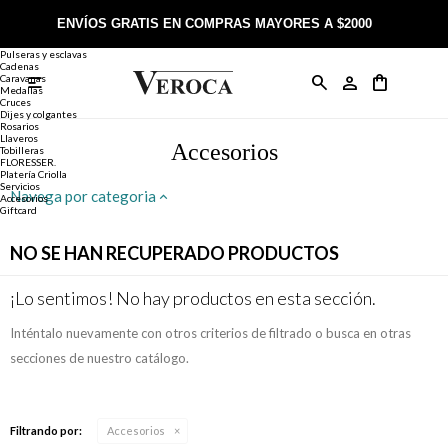
Joyería
Anillos
ENVÍOS GRATIS EN COMPRAS MAYORES A $2000
Anillos
Alianzas
Pulseras y esclavas
Cadenas
Caravanas

Anillos
Llaveros
Día de la Madre
Sobre Veroca Joyas
Como comprar on-line
Medallas
Cruces
Dijes y colgantes
Rosarios
Caravanas
Aniversario
Blog Veroca
Como pagar on-line
Llaveros
Accesorios
Tobilleras
FLORESSER.
Platería Criolla
Cadenas
Cumpleaños
Nuestra tienda
Envíos y Devoluciones
Servicios
Navega por categoria
Accesorios
Giftcard
Rosarios
Bautismo
Trabaja con nosotros
Términos y condiciones
NO SE HAN RECUPERADO PRODUCTOS
Colgantes
Boda
Contacto
¡Lo sentimos! No hay productos en esta sección.
Inténtalo nuevamente con otros criterios de filtrado o busca en otras
Pulseras
Comunión
secciones de nuestro catálogo.
Alianzas
Confirmación
Filtrando por:
Accesorios
Tobilleras
Cumpleaños de 15