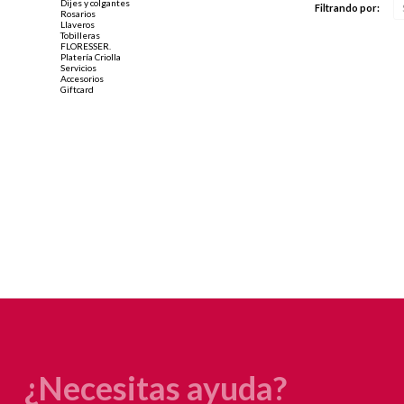
Dijes y colgantes
Filtrando por:
Rosarios
Llaveros
Tobilleras
FLORESSER.
Platería Criolla
Servicios
Accesorios
Giftcard
¿Necesitas ayuda?