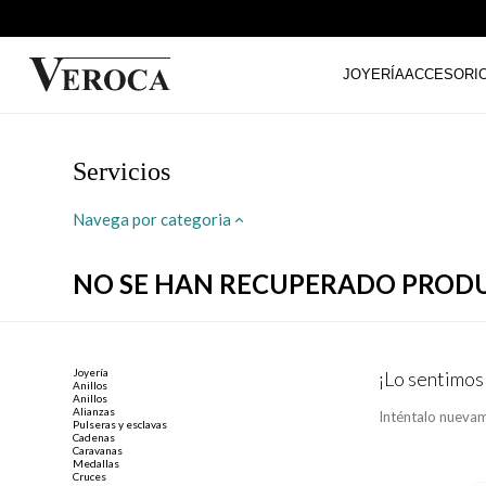
JOYERÍA
ACCESORI
Servicios
Navega por categoria
NO SE HAN RECUPERADO PROD
Joyería
¡Lo sentimos
Anillos
Anillos
Alianzas
Inténtalo nuevam
Pulseras y esclavas
Cadenas
Caravanas
Medallas
Cruces