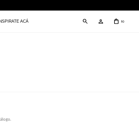
INSPIRATE ACÁ
0
$
tálogo.