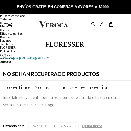
Joyería
Anillos
ENVÍOS GRATIS EN COMPRAS MAYORES A $2000
Anillos
Alianzas
Pulseras y esclavas
Cadenas
Caravanas

Anillos
Llaveros
Día de la Madre
Sobre Veroca Joyas
Como comprar on-line
Medallas
Cruces
Dijes y colgantes
Rosarios
Caravanas
Aniversario
Blog Veroca
Como pagar on-line
Llaveros
FLORESSER.
Tobilleras
FLORESSER.
Platería Criolla
Cadenas
Cumpleaños
Nuestra tienda
Envíos y Devoluciones
Servicios
Navega por categoria
Accesorios
Giftcard
Rosarios
Bautismo
Trabaja con nosotros
Términos y condiciones
NO SE HAN RECUPERADO PRODUCTOS
Colgantes
Boda
Contacto
¡Lo sentimos! No hay productos en esta sección.
Inténtalo nuevamente con otros criterios de filtrado o busca en otras
Pulseras
Comunión
secciones de nuestro catálogo.
Alianzas
Confirmación
Quitar filtros
Filtrando por:
Joyería
FLORESSER.
Tobilleras
Cumpleaños de 15