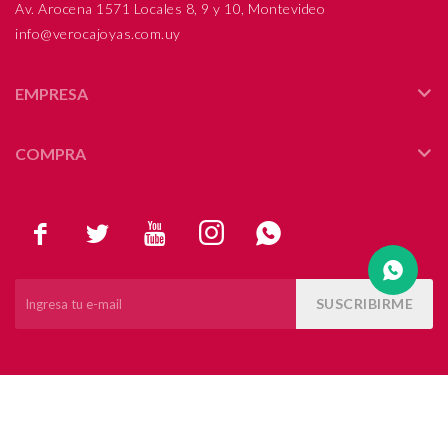
Av. Arocena 1571 Locales 8, 9 y 10, Montevideo
info@verocajoyas.com.uy
Compromiso
Día del niño
EMPRESA
COMPRA





SUSCRIBIRME