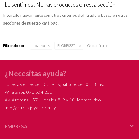
Ups!
tarjeta de crédito
¡Lo sentimos! No hay productos en esta sección.
¡Algo salió mal!
Parece que no tenes oferta, lamentamos el
¡Tenés hasta
para comprar en las cuotas que
Celular
Compromiso
inconveniente, por cualquier duda contactanos
Por favor intenta nuevamente mas tarde.
Inténtalo nuevamente con otros criterios de filtrado o busca en otras
prefieras!
en
preguntas@pagodespues.com.uy
secciones de nuestro catálogo.
Elegí tus productos preferidos
Día del niño
Fecha de nacimiento
Elegís Pago Después como metodo de pago
* sujeto a aprobación crediticia. El monto disponible puede
variar por comercio
Día
Mes
Año
Quitar filtros
Filtrando por:
Joyería
FLORESSER.
Continuar
¿Necesitas ayuda?
Lunes a viernes de 10 a 19 hs, Sábados de 10 a 18 hs.
Whatsapp 092 504 883
Av. Arocena 1571 Locales 8, 9 y 10, Montevideo
info@verocajoyas.com.uy
EMPRESA