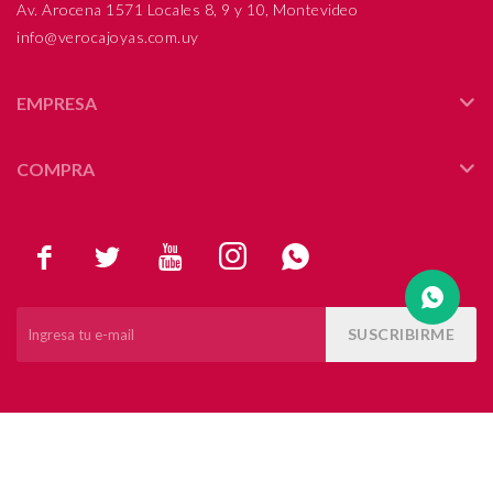
Av. Arocena 1571 Locales 8, 9 y 10, Montevideo
info@verocajoyas.com.uy
Compromiso
Día del niño
EMPRESA
COMPRA





SUSCRIBIRME