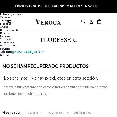
Joyería
Anillos
ENVÍOS GRATIS EN COMPRAS MAYORES A $2000
Anillos
Alianzas
Pulseras y esclavas
Cadenas
Caravanas

Anillos
Llaveros
Día de la Madre
Sobre Veroca Joyas
Como comprar on-line
Medallas
Cruces
Dijes y colgantes
Rosarios
Caravanas
Aniversario
Blog Veroca
Como pagar on-line
Llaveros
FLORESSER.
Tobilleras
FLORESSER.
Platería Criolla
Cadenas
Cumpleaños
Nuestra tienda
Envíos y Devoluciones
Servicios
Navega por categoria
Accesorios
Giftcard
Rosarios
Bautismo
Trabaja con nosotros
Términos y condiciones
NO SE HAN RECUPERADO PRODUCTOS
Colgantes
Boda
Contacto
¡Lo sentimos! No hay productos en esta sección.
Inténtalo nuevamente con otros criterios de filtrado o busca en otras
Pulseras
Comunión
secciones de nuestro catálogo.
Alianzas
Confirmación
Quitar filtros
Filtrando por:
Joyería
FLORESSER.
Tobilleras
Cumpleaños de 15