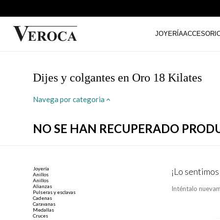
JOYERÍA
ACCESORI
Dijes y colgantes en Oro 18 Kilates
Navega por categoria
NO SE HAN RECUPERADO PROD
Joyería
¡Lo sentimos
Anillos
Anillos
Alianzas
Inténtalo nuevam
Pulseras y esclavas
Cadenas
Caravanas
Medallas
Cruces