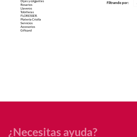
Dijes y colgantes
Filtrando por:
Rosarios
Llaveros
Tobilleras
FLORESSER.
Platería Criolla
Servicios
Accesorios
Giftcard
¿Necesitas ayuda?