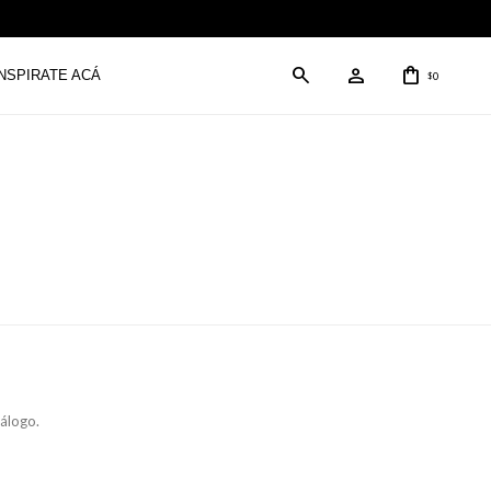
INSPIRATE ACÁ
0
$
tálogo.