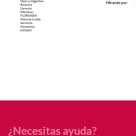
Dijes y colgantes
Filtrando por:
Rosarios
Llaveros
Tobilleras
FLORESSER.
Platería Criolla
Servicios
Accesorios
Giftcard
¿Necesitas ayuda?