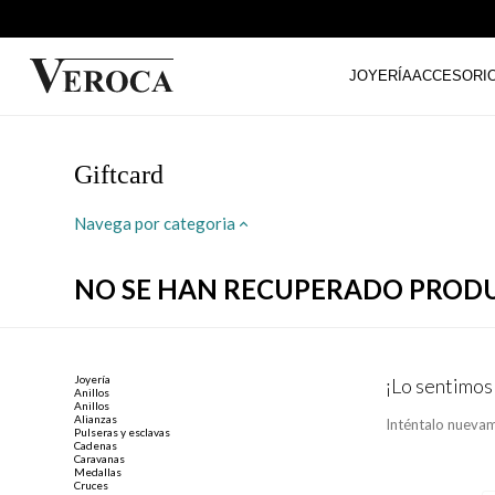
JOYERÍA
ACCESORI
Giftcard
Navega por categoria
NO SE HAN RECUPERADO PROD
Joyería
¡Lo sentimos
Anillos
Anillos
Alianzas
Inténtalo nuevam
Pulseras y esclavas
Cadenas
Caravanas
Medallas
Cruces