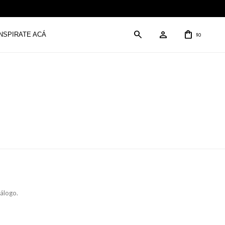
INSPIRATE ACÁ
0
$
tálogo.