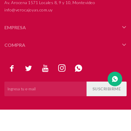
Av. Arocena 1571 Locales 8, 9 y 10, Montevideo
info@verocajoyas.com.uy
Compromiso
Día del niño
EMPRESA
COMPRA





SUSCRIBIRME