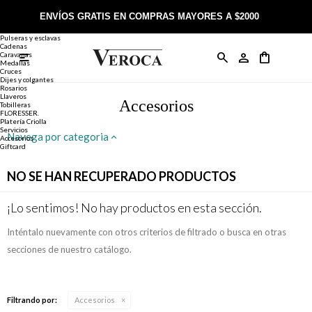
Joyería
Anillos
ENVÍOS GRATIS EN COMPRAS MAYORES A $2000
Anillos
Alianzas
Pulseras y esclavas
Cadenas
Caravanas

Anillos
Llaveros
Día de la Madre
Sobre Veroca Joyas
Como comprar on-line
Medallas
Cruces
Dijes y colgantes
Rosarios
Caravanas
Aniversario
Blog Veroca
Como pagar on-line
Llaveros
Accesorios
Tobilleras
FLORESSER.
Platería Criolla
Cadenas
Cumpleaños
Nuestra tienda
Envíos y Devoluciones
Servicios
Navega por categoria
Accesorios
Giftcard
Rosarios
Bautismo
Trabaja con nosotros
Términos y condiciones
NO SE HAN RECUPERADO PRODUCTOS
Colgantes
Boda
Contacto
¡Lo sentimos! No hay productos en esta sección.
Inténtalo nuevamente con otros criterios de filtrado o busca en otras
Pulseras
Comunión
secciones de nuestro catálogo.
Alianzas
Confirmación
Filtrando por:
Accesorios
Tobilleras
Cumpleaños de 15