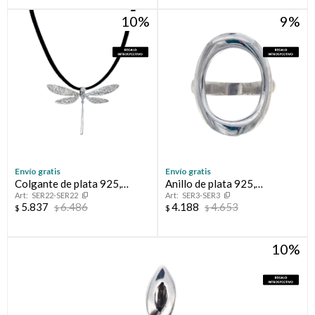
10
9
Envío gratis
Envío gratis
Colgante de plata 925,
Anillo de plata 925,
SER22-SER22
SER3-SER3
LIBELULA.
RAMONA.
5.837
6.486
4.188
4.653
$
$
$
$
10