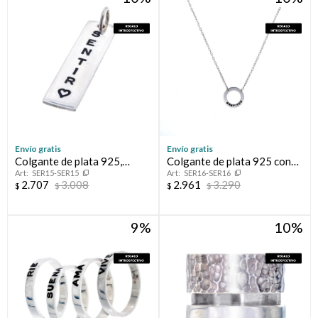
Envío gratis
Envío gratis
Colgante de plata 925,
Colgante de plata 925 con
SER15-SER15
SER16-SER16
SENTIR.
cadena, GRATITUD.
2.707
3.008
2.961
3.290
$
$
$
$
9
10