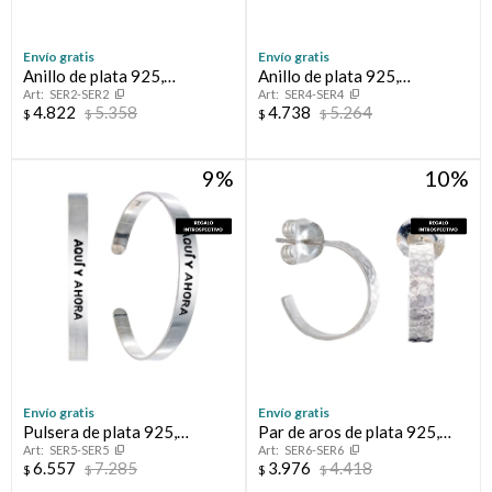
Envío gratis
Envío gratis
Anillo de plata 925,
Anillo de plata 925,
SER2-SER2
SER4-SER4
CONSTELACION.
CATARSIS.
4.822
5.358
4.738
5.264
$
$
$
$
9
10
Envío gratis
Envío gratis
Pulsera de plata 925,
Par de aros de plata 925,
SER5-SER5
SER6-SER6
PRESENTE.
ALMA.
6.557
7.285
3.976
4.418
$
$
$
$