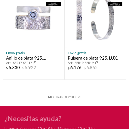
Envío gratis
Envío gratis
Anillo de plata 925,
Pulsera de plata 925, LUX.
SER17-SER17
SER19-SER19
CREPUSCULO.
5.330
5.922
6.176
6.862
$
$
$
$
MOSTRANDO
23
DE
23
¿Necesitas ayuda?
Lunes a viernes de 10 a 19 hs, Sábados de 10 a 18 hs.