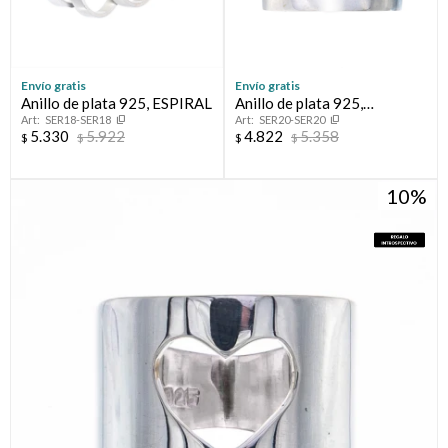
Envío gratis
Envío gratis
Anillo de plata 925, ESPIRAL
Anillo de plata 925,
SER18-SER18
SER20-SER20
AURORA.
5.330
5.922
4.822
5.358
$
$
$
$
10
¡Sumate a la forma más ágil de comprar!
Comprá en 3 cuotas sin recargo o hasta en 12
cuotas * ¡Solo con tu cédula!
* sujeto aprobación crediticia.