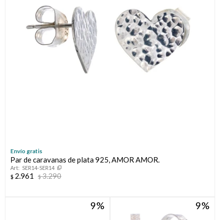
Envío gratis
Par de caravanas de plata 925, AMOR AMOR.
SER14-SER14
2.961
3.290
$
$
9
9