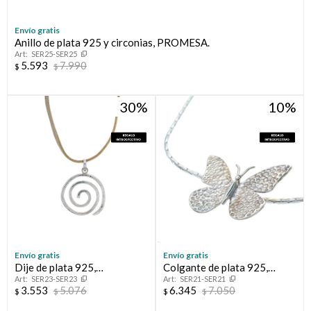
Envío gratis
Anillo de plata 925 y circonias, PROMESA.
SER25-SER25
5.593
7.990
$
$
30
10
Envío gratis
Envío gratis
Dije de plata 925,
Colgante de plata 925,
SER23-SER23
SER21-SER21
RESILIENCIA.
MARIPOSA.
3.553
5.076
6.345
7.050
$
$
$
$