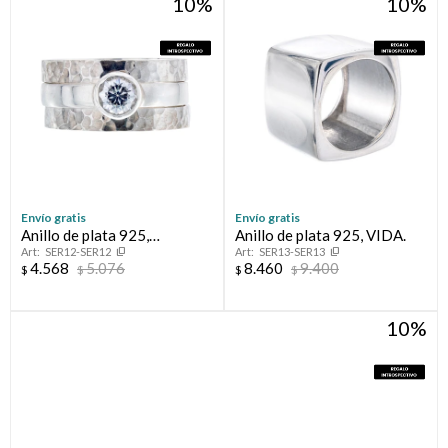
10
10
Envío gratis
Envío gratis
Anillo de plata 925,
Anillo de plata 925, VIDA.
SER12-SER12
SER13-SER13
NEFELIBATA.
4.568
5.076
8.460
9.400
$
$
$
$
10