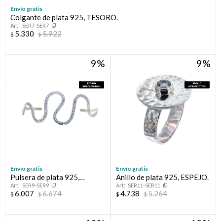
Envío gratis
Colgante de plata 925, TESORO.
SER7-SER7
5.330
5.922
$
$
9
9
Envío gratis
Envío gratis
Pulsera de plata 925,
Anillo de plata 925, ESPEJO.
SER9-SER9
SER11-SER11
MAGIA.
6.007
6.674
4.738
5.264
$
$
$
$