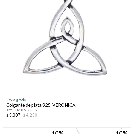
Envío gratis
Colgante de plata 925, VERONICA.
SER10-SER10
3.807
4.230
$
$
10
10