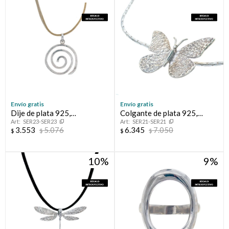
Compromiso
Día del niño
Envío gratis
Envío gratis
Dije de plata 925,
Colgante de plata 925,
SER23-SER23
SER21-SER21
RESILIENCIA.
MARIPOSA.
3.553
5.076
6.345
7.050
$
$
$
$
10
9