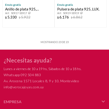
Envío gratis
Envío gratis
Anillo de plata 925,
Pulsera de plata 925, LUX.
SER17-SER17
SER19-SER19
CREPUSCULO.
5.330
5.922
6.176
6.862
$
$
$
$
MOSTRANDO
23
DE
23
¿Necesitas ayuda?
Lunes a viernes de 10 a 19 hs, Sábados de 10 a 18 hs.
Whatsapp 092 504 883
Av. Arocena 1571 Locales 8, 9 y 10, Montevideo
info@verocajoyas.com.uy
EMPRESA