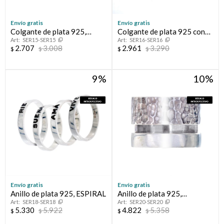
Envío gratis
Envío gratis
Colgante de plata 925,
Colgante de plata 925 con
SER15-SER15
SER16-SER16
SENTIR.
cadena, GRATITUD.
2.707
3.008
2.961
3.290
$
$
$
$
9
10
Envío gratis
Envío gratis
Anillo de plata 925, ESPIRAL
Anillo de plata 925,
SER18-SER18
SER20-SER20
AURORA.
5.330
5.922
4.822
5.358
$
$
$
$