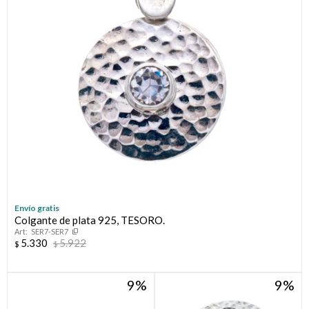
Envío gratis
Colgante de plata 925, TESORO.
SER7-SER7
5.330
5.922
$
$
9
9