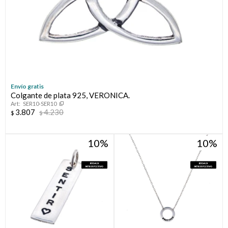
Envío gratis
Colgante de plata 925, VERONICA.
SER10-SER10
3.807
4.230
$
$
10
10