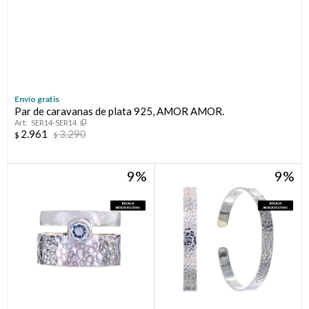
Envío gratis
Par de caravanas de plata 925, AMOR AMOR.
SER14-SER14
2.961
3.290
$
$
9
9