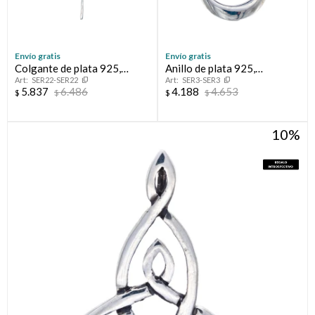
Envío gratis
Envío gratis
Colgante de plata 925,
Anillo de plata 925,
SER22-SER22
SER3-SER3
LIBELULA.
RAMONA.
5.837
6.486
4.188
4.653
$
$
$
$
10