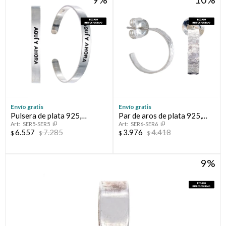
Envío gratis
Envío gratis
Pulsera de plata 925,
Par de aros de plata 925,
SER5-SER5
SER6-SER6
PRESENTE.
ALMA.
6.557
7.285
3.976
4.418
$
$
$
$
9