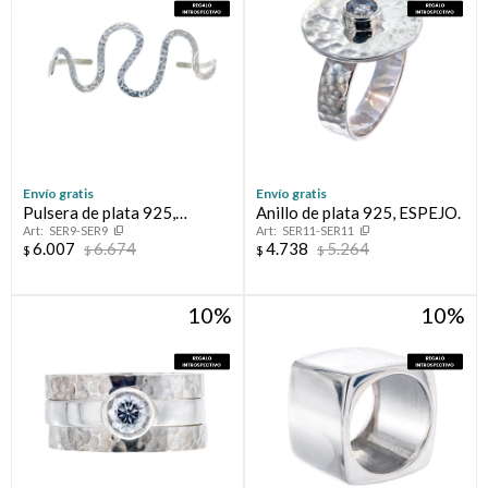
Envío gratis
Envío gratis
Pulsera de plata 925,
Anillo de plata 925, ESPEJO.
SER9-SER9
SER11-SER11
MAGIA.
6.007
6.674
4.738
5.264
$
$
$
$
10
10