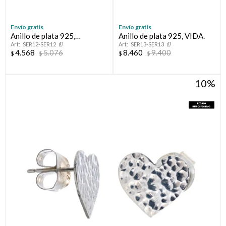
Envío gratis
Envío gratis
Anillo de plata 925,
Anillo de plata 925, VIDA.
SER12-SER12
SER13-SER13
NEFELIBATA.
4.568
5.076
8.460
9.400
$
$
$
$
10