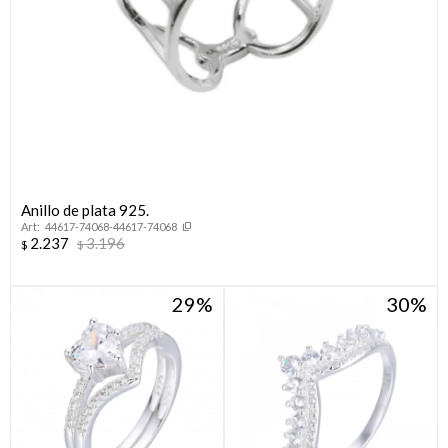
Anillo de plata 925.
44617-74068-44617-74068
2.237
3.196
$
$
29
30