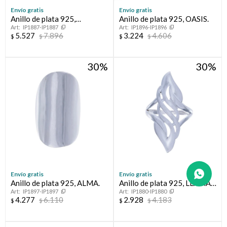
Envío gratis
Envío gratis
Anillo de plata 925,
Anillo de plata 925, OASIS.
IP1887-IP1887
IP1896-IP1896
CAMINOS.
5.527
7.896
3.224
4.606
$
$
$
$
30
30
Envío gratis
Envío gratis
Anillo de plata 925, ALMA.
Anillo de plata 925, LLAMA
IP1897-IP1897
IP1880-IP1880
DE FUEGO:
4.277
6.110
2.928
4.183
$
$
$
$