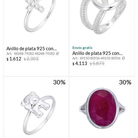
Envío gratis
Anillo de plata 925 con
Anillo de plata 925 con
48248-79282-48248-79282
circonias, CRUZ.
1.612
2.303
49150-80556-49150-80556
circonias, LAZO.
$
$
4.113
5.875
$
$
30
30