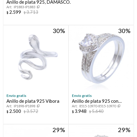
Anillo de plata 925, DAMASCO.
IP1883-IP1883
2.599
3.713
$
$
30
30
Envío gratis
Envío gratis
Anillo de plata 925 Víbora
Anillo de plata 925 con
IP1898-IP1898
8515-10970-8515-10970
circonias, PROMESA
2.500
3.572
3.948
5.640
$
$
$
$
29
29