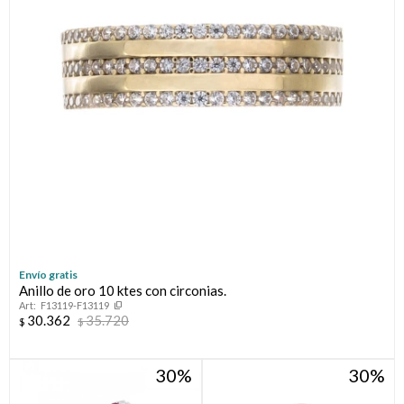
Envío gratis
Anillo de oro 10 ktes con circonias.
F13119-F13119
30.362
35.720
$
$
30
30