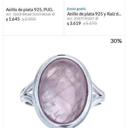
Envío gratis
Anillo de plata 925, PUG.
Anillo de plata 925 y Raíz de
51619-84168-51619-84168
1.645
2.350
IP1877-IP1877
Rubí
$
$
3.619
5.170
$
$
30