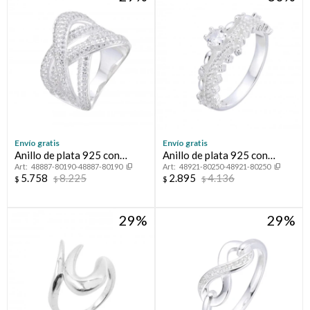
Envío gratis
Envío gratis
Anillo de plata 925 con
Anillo de plata 925 con
48887-80190-48887-80190
48921-80250-48921-80250
circonias, TRENZA.
circonias.
5.758
8.225
2.895
4.136
$
$
$
$
29
29