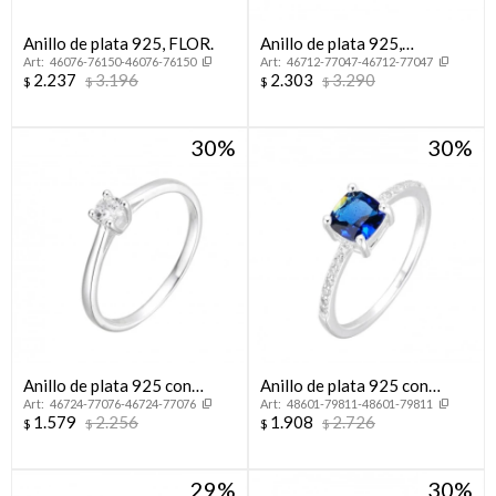
Anillo de plata 925, FLOR.
Anillo de plata 925,
46076-76150-46076-76150
46712-77047-46712-77047
CINTILLO.
2.237
3.196
2.303
3.290
$
$
$
$
30
30
Anillo de plata 925 con
Anillo de plata 925 con
46724-77076-46724-77076
48601-79811-48601-79811
circonia, CINTILLO.
circonias.
1.579
2.256
1.908
2.726
$
$
$
$
29
30