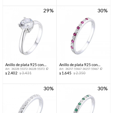
29
30
Anillo de plata 925 con
Anillo de plata 925 con
34228-55372-34228-55372
34257-55467-34257-55467
circonia, SOLITARIO.
circonias, MEDIO SIN FIN.
2.402
3.431
1.645
2.350
$
$
$
$
30
30