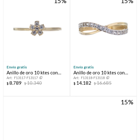
15
15
Envío gratis
Envío gratis
Anillo de oro 10 ktes con
Anillo de oro 10 ktes con
F13117-F13117
F13118-F13118
circonias, FLOT
circonias.
8.789
10.340
14.182
16.685
$
$
$
$
15