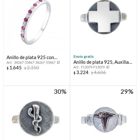
Envío gratis
Anillo de plata 925 con
Anillo de plata 925, Auxiliar
34267-55467-34267-55467
circonias, MEDIO SIN FIN.
1.645
2.350
F13079-F13079
de Enfermería.
$
$
3.224
4.606
$
$
30
29