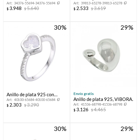
34376-55694-34376-55694
39813-65278-39813-65278
circonias, PROMESA.
FLORESSER.
3.948
5.640
2.533
3.619
$
$
$
$
30
29
Envío gratis
Anillo de plata 925 con
Anillo de plata 925, VIBORA.
40100-65684-40100-65684
circonias.
2.303
3.290
41536-68798-41536-68798
$
$
3.126
4.465
$
$
30
29