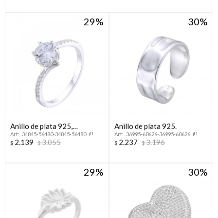
29
30
Anillo de plata 925,
Anillo de plata 925.
34845-56480-34845-56480
36995-60626-36995-60626
CINTILLO.
2.139
3.055
2.237
3.196
$
$
$
$
29
30