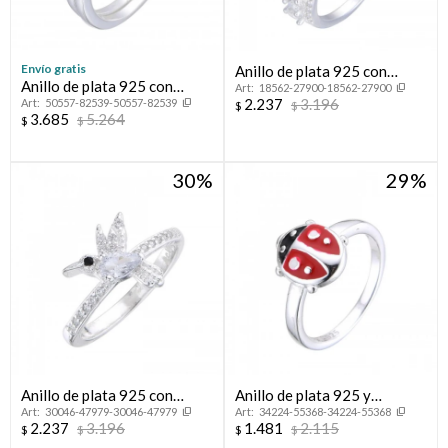
Envío gratis
Anillo de plata 925 con
Anillo de plata 925 con
18562-27900-18562-27900
circonias, CORONITA.
2.237
3.196
50557-82539-50557-82539
circonias,CINTILLO.
$
$
3.685
5.264
$
$
30
29
Anillo de plata 925 con
Anillo de plata 925 y
30046-47979-30046-47979
34224-55368-34224-55368
circonias, COLIBRI.
esmalte, MARIQUITA.
2.237
3.196
1.481
2.115
$
$
$
$