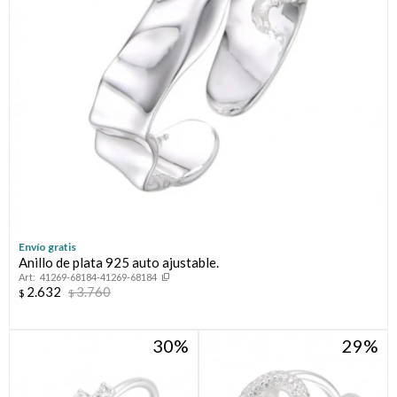
Envío gratis
Anillo de plata 925 auto ajustable.
41269-68184-41269-68184
2.632
3.760
$
$
30
29