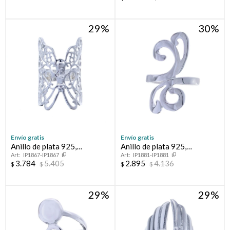
29
30
Envío gratis
Envío gratis
Anillo de plata 925,
Anillo de plata 925,
IP1867-IP1867
IP1881-IP1881
MARIPOSA.
CLEOPATRA.
3.784
5.405
2.895
4.136
$
$
$
$
29
29