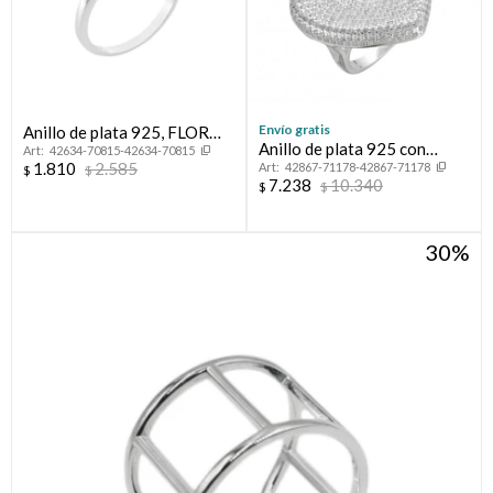
Envío gratis
Anillo de plata 925, FLOR
Anillo de plata 925 con
42634-70815-42634-70815
DE LOTO.
1.810
2.585
42867-71178-42867-71178
circonias, CORAZON.
$
$
7.238
10.340
$
$
30