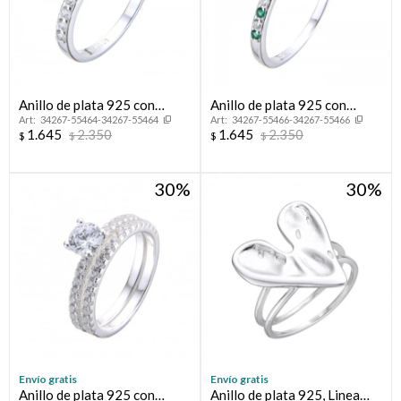
Anillo de plata 925 con
Anillo de plata 925 con
34267-55464-34267-55464
34267-55466-34267-55466
circonias, MEDIO SIN FiN.
circonias, MEDIO SIN FIN.
1.645
2.350
1.645
2.350
$
$
$
$
30
30
Envío gratis
Envío gratis
Anillo de plata 925 con
Anillo de plata 925, Linea