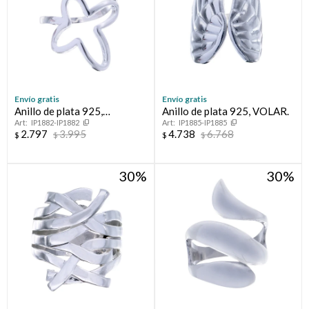
Envío gratis
Envío gratis
Anillo de plata 925,
Anillo de plata 925, VOLAR.
IP1882-IP1882
IP1885-IP1885
ESPERANZA.
2.797
3.995
4.738
6.768
$
$
$
$
30
30