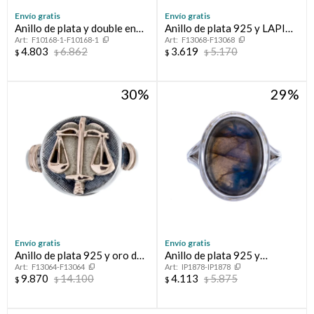
Envío gratis
Envío gratis
Anillo de plata y double en
Anillo de plata 925 y LAPIZ
F10168-1-F10168-1
F13068-F13068
oro 18 ltes.LINEA KIDS;
LAZULI
4.803
6.862
3.619
5.170
$
$
$
$
VARÓN.
30
29
Envío gratis
Envío gratis
Anillo de plata 925 y oro de
Anillo de plata 925 y
F13064-F13064
IP1878-IP1878
10 ktes ABOGACÍA
Calcedonia
9.870
14.100
4.113
5.875
$
$
$
$