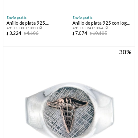
Envío gratis
Envío gratis
Anillo de plata 925,
Anillo de plata 925 con logo
F13080-F13080
F13074-F13074
MEDICO.
en oro 10 ktes, MEDICINA.
3.224
4.606
7.074
10.105
$
$
$
$
30