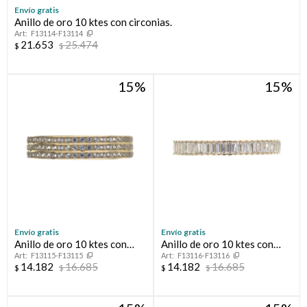
Envío gratis
Anillo de oro 10 ktes con circonias.
Compromiso
F13114-F13114
21.653
25.474
$
$
Día del niño
15
15
Envío gratis
Envío gratis
Anillo de oro 10 ktes con
Anillo de oro 10 ktes con
F13115-F13115
F13116-F13116
circonias, MEDIO SIN FIN.
circonias, MEDIO SIN FIN.
14.182
16.685
14.182
16.685
$
$
$
$