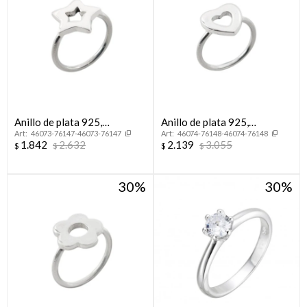
Anillo de plata 925,
Anillo de plata 925,
46073-76147-46073-76147
46074-76148-46074-76148
ESTRELLA.
CORAZON.
1.842
2.632
2.139
3.055
$
$
$
$
30
30