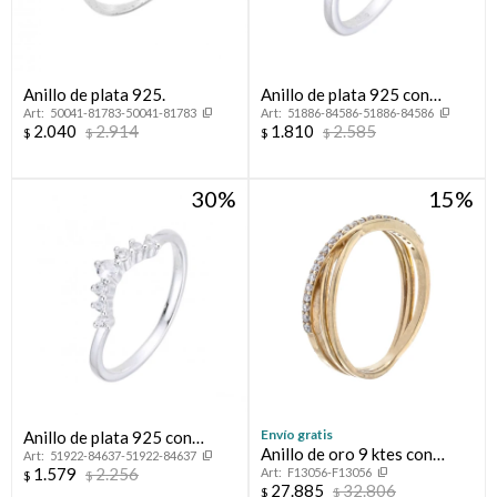
Anillo de plata 925.
Anillo de plata 925 con
50041-81783-50041-81783
51886-84586-51886-84586
circonias, INFINITO.
2.040
2.914
1.810
2.585
$
$
$
$
30
15
Envío gratis
Anillo de plata 925 con
Anillo de oro 9 ktes con
51922-84637-51922-84637
circonias, CORONITA.
1.579
2.256
F13056-F13056
circonias.
$
$
27.885
32.806
$
$