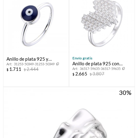
Envío gratis
Anillo de plata 925 y
Anillo de plata 925 con
31253-50349-31253-50349
esmalte, OJO TURCO.
1.711
2.444
36517-59635-36517-59635
circonias, CORAZON
$
$
2.665
3.807
$
$
30