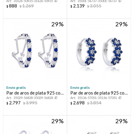
31626-50935-31626-50935
35001-56737-35001-56737
925 con circonias.
circonias, CADENA.
888
1.269
2.139
3.055
$
$
$
$
29
29
Envío gratis
Envío gratis
Par de aros de plata 925 con
Par de aros de plata 925 con
35029-56828-35029-56828
35136-57051-35136-57051
circonias.
circonias, FLORICIENTA.
2.797
3.995
2.698
3.854
$
$
$
$
29
29