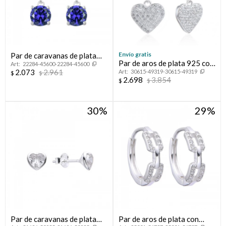
Envío gratis
Par de caravanas de plata
Par de aros de plata 925 con
22284-45600-22284-45600
925 con circonias.
2.073
2.961
30615-49319-30615-49319
circonia y dije corazón.
$
$
2.698
3.854
$
$
30
29
Par de caravanas de plata
Par de aros de plata con