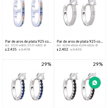
Par de aros de plata 925 con
Par de aros de plata 925 con
37137-60831-37137-60831
41294-68226-41294-68226
circonias.
circonias.
2.435
3.478
2.402
3.431
$
$
$
$
29
29