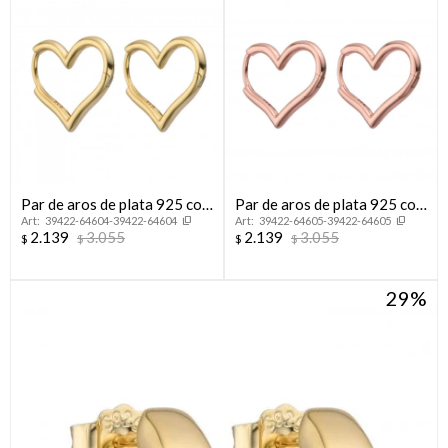
Par de aros de plata 925 con
Par de aros de plata 925 con
39422-64604-39422-64604
39422-64605-39422-64605
baño de oro amarillo,
baño de oro rosado.
2.139
3.055
2.139
3.055
$
$
$
$
CORAZON.
29