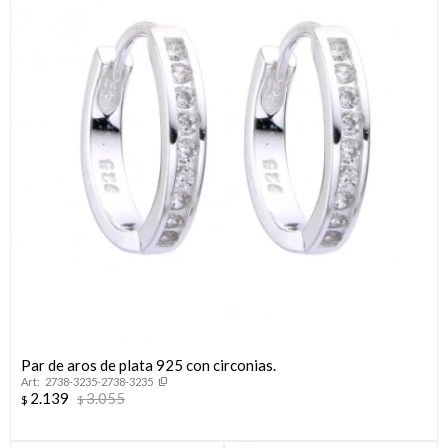
Llaveros
Día de la Mujer
Día de la Secretaria
Día del Abuelo
Día del Amigo
Día del Maestro
Día del Padre
Graduación
Par de aros de plata 925 con circonias.
2738-3235-2738-3235
Nacimiento
2.139
3.055
$
$
San Valentín