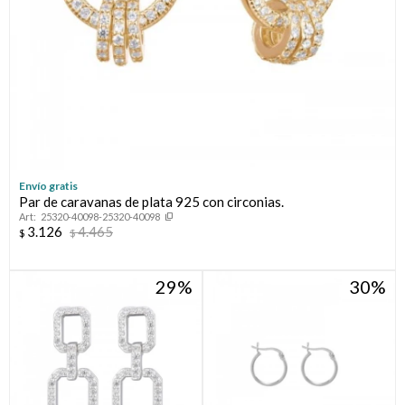
Envío gratis
Par de caravanas de plata 925 con circonias.
25320-40098-25320-40098
3.126
4.465
$
$
29
30