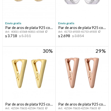
Envío gratis
Envío gratis
Par de aros de plata 925 con
Par de aros de plata 925 con
40011-65568-40011-65568
41753-69305-41753-69305
baño de oro amarilo,
circonias, GUARDA GRIEGA.
3.718
5.311
2.698
3.854
$
$
$
$
CORAZÓN.
30
29
Par de aros de plata 925 con
Par de aros de plata 925 con
42534-70632-42534-70632
42534-70633-42534-70633
baño de oro amarillo,
baño de oro rosado,