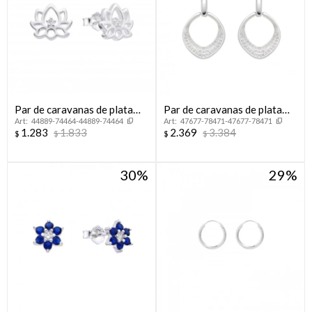
Par de caravanas de plata
Par de caravanas de plata
44889-74464-44889-74464
47677-78471-47677-78471
925 y circonia, FLOR DE
925 con circonias.
1.283
1.833
2.369
3.384
$
$
$
$
LOTO.
30
29