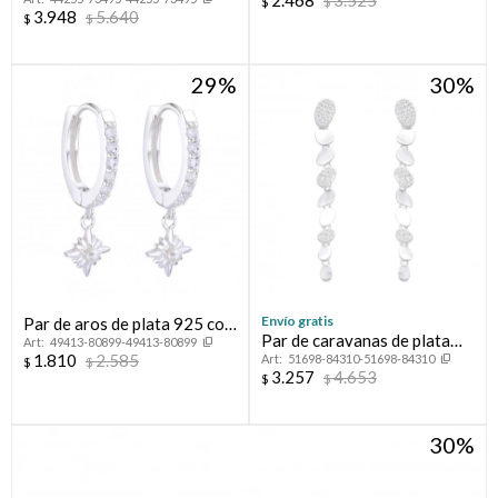
2.468
3.525
circonias.
$
$
3.948
5.640
$
$
29
30
Envío gratis
Par de aros de plata 925 con
Par de caravanas de plata
49413-80899-49413-80899
circonias.
1.810
2.585
51698-84310-51698-84310
925 con circonias.
$
$
3.257
4.653
$
$
30