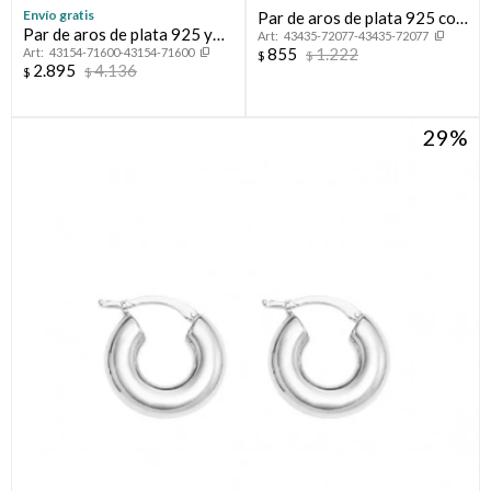
Envío gratis
Par de aros de plata 925 con
Par de aros de plata 925 y
43435-72077-43435-72077
circonias.
855
1.222
43154-71600-43154-71600
abalón.
$
$
2.895
4.136
$
$
29