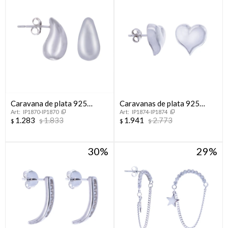
Caravana de plata 925
Caravanas de plata 925
IP1870-IP1870
IP1874-IP1874
LAGRIMA
Corazón
1.283
1.833
1.941
2.773
$
$
$
$
30
29