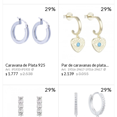
29
29
Caravana de Plata 925
Par de caravanas de plata
IP1933-IP1933
19516-29617-19516-29617
925 con baño y dije corazón
1.777
2.538
2.139
3.055
$
$
$
$
con cz.
29
29