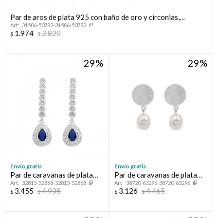
Par de aros de plata 925 con baño de oro y circonias,
31506-50782-31506-50782
INFINITO.
1.974
2.820
$
$
29
29
Envío gratis
Envío gratis
Par de caravanas de plata
Par de caravanas de plata
32815-52868-32815-52868
38720-63296-38720-63296
925 con circonias.
925 con perla de río.
3.455
4.935
3.126
4.465
$
$
$
$