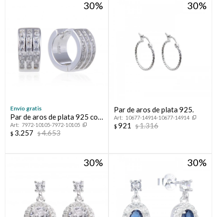
30
30
Compromiso
Día del niño
Envío gratis
Par de aros de plata 925.
Par de aros de plata 925 con
10677-14914-10677-14914
921
1.316
7972-10105-7972-10105
circonias.
$
$
3.257
4.653
$
$
30
30