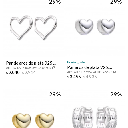
29
29
Envío gratis
Par de aros de plata 925,
Par aros de plata 925,
39422-64603-39422-64603
CORAZÓN.
2.040
2.914
40011-65567-40011-65567
CORAZON
$
$
3.455
4.935
$
$
29
29