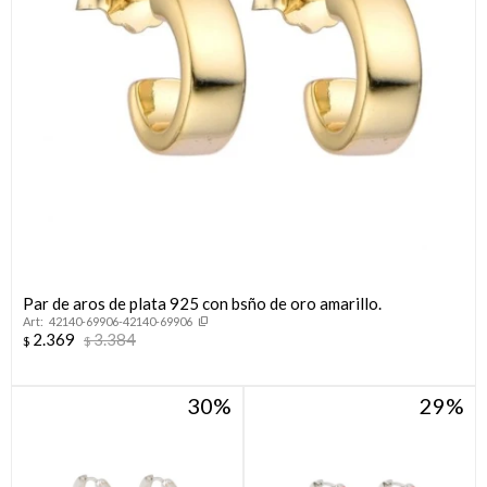
Par de aros de plata 925 con bsño de oro amarillo.
42140-69906-42140-69906
2.369
3.384
$
$
30
29