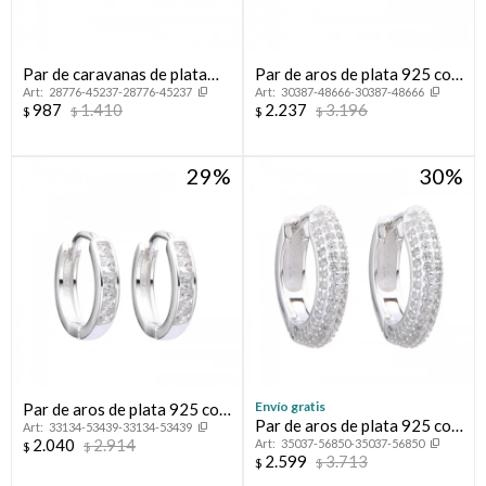
Par de caravanas de plata
Par de aros de plata 925 con
28776-45237-28776-45237
30387-48666-30387-48666
925 con circonia, OJO
baño de oro rosado con
987
1.410
2.237
3.196
$
$
$
$
TURCO.
circonias, HOJAS.
29
30
Envío gratis
Par de aros de plata 925 con
Par de aros de plata 925 con
33134-53439-33134-53439
circonias.
2.040
2.914
35037-56850-35037-56850
circonias.
$
$
2.599
3.713
$
$