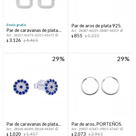
Envío gratis
Par de aros de plata 925.
Par de caravanas de plata
28087-44219-28087-44219
855
1.222
26317-41673-26317-41673
925 con circonias.
$
$
3.126
4.465
$
$
29
29
Par de caravanas de plata
Par de aros, PORTEÑOS.
28168-44349-28168-44349
29857-47647-29857-47647
925. LINEA NAZAR.
1.020
1.457
2.073
2.961
$
$
$
$