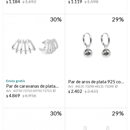
1.184
1.692
1.119
1.598
$
$
$
$
TRIANGULO.
TRIANGULO.
30
29
Envío gratis
Par de aros de plata 925 con
Par de caravanas de plata
44131-73298-44131-73298
cuenta pasante.
2.402
3.431
43750-72710-43750-72710
925 con circonias.
$
$
4.869
6.956
$
$
30
29