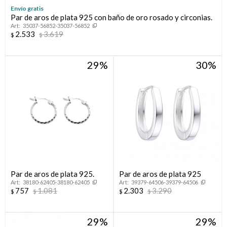
Envío gratis
Par de aros de plata 925 con baño de oro rosado y circonias.
35037-56852-35037-56852
2.533
3.619
$
$
29
30
Par de aros de plata 925.
Par de aros de plata 925
38180-62405-38180-62405
39379-64506-39379-64506
757
1.081
2.303
3.290
$
$
$
$
29
29