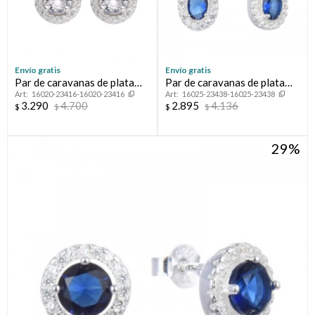
Envío gratis
Envío gratis
Par de caravanas de plata
Par de caravanas de plata
16020-23416-16020-23416
16025-23438-16025-23438
925 con circonias.
925 con circonias.
3.290
4.700
2.895
4.136
$
$
$
$
29