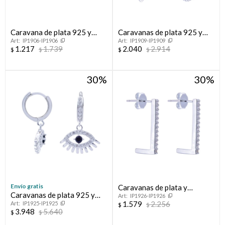
Caravana de plata 925 y
Caravanas de plata 925 y
IP1906-IP1906
IP1909-IP1909
circonias,
circonias
1.217
1.739
2.040
2.914
$
$
$
$
30
30
Envío gratis
Caravanas de plata y
Caravanas de plata 925 y
IP1926-IP1926
circonias
1.579
2.256
IP1925-IP1925
circonias
$
$
3.948
5.640
$
$