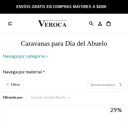
ENVÍOS GRATIS EN COMPRAS MAYORES A $2000

Anillos
Llaveros
Día de la Madre
Sobre Veroca Joyas
Como comprar on-line
Caravanas
Aniversario
Blog Veroca
Como pagar on-line
Caravanas para Día del Abuelo
Cadenas
Cumpleaños
Nuestra tienda
Envíos y Devoluciones
Navega por categoria
Rosarios
Bautismo
Trabaja con nosotros
Términos y condiciones
Navega por material
Colgantes
Boda
Contacto
Recomendados
Pulseras
Comunión
Filtrando por:
Ocasión:
Día del Abuelo
29
Alianzas
Confirmación
Tobilleras
Cumpleaños de 15