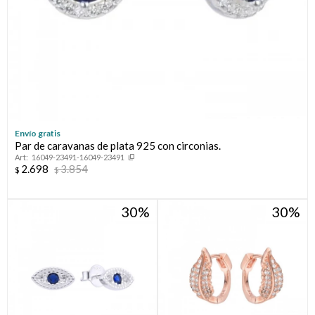
Envío gratis
Par de caravanas de plata 925 con circonias.
16049-23491-16049-23491
2.698
3.854
$
$
30
30