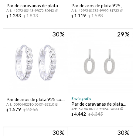
Par de caravanas de plata
Par de aros de plata 925,
49072-80443-49072-80443
49995-81735-49995-81735
925 con circonias, FLOR.
PORTEÑOS.
1.283
1.833
1.119
1.598
$
$
$
$
30
29
Envío gratis
Par de aros de plata 925 con
Par de caravanas de plata
50404-82310-50404-82310
circonias.
1.579
2.256
52054-84833-52054-84833
925 con circonias.
$
$
4.442
6.345
$
$
30
30