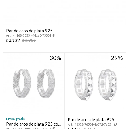
Par de aros de plata 925.
44168-73334-44168-73334
2.139
3.055
$
$
30
29
Envío gratis
Par de aros de plata 925.
Par de aros de plata 925 con
46372-76554-46372-76554
44255-73495-44255-73495