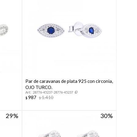
n
Par de caravanas de plata 925 con circonia,
OJO TURCO.
28776-45237-28776-45237
987
1.410
$
$
29
30