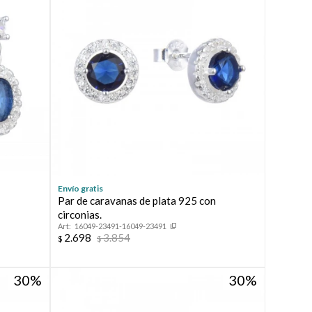
Envío gratis
n
Par de caravanas de plata 925 con
circonias.
16049-23491-16049-23491
2.698
3.854
$
$
30
30