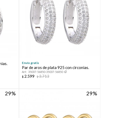
Envío gratis
nias.
Par de aros de plata 925 con circonias.
35037-56850-35037-56850
2.599
3.713
$
$
29
29