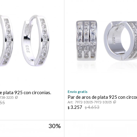
Envío gratis
e plata 925 con circonias.
Par de aros de plata 925 con circo
738-3235
055
7972-10105-7972-10105
3.257
4.653
$
$
30