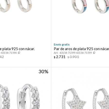
Envío gratis
e plata 925 con nácar.
Par de aros de plata 925 con nácar
-43154-71594
43154-71599-43154-71599
042
2.731
3.901
$
$
30