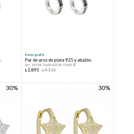
Envío gratis
.
Par de aros de plata 925 y abalón.
43154-71600-43154-71600
2.895
4.136
$
$
30
30