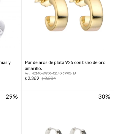
nias y
Par de aros de plata 925 con bsño de oro
amarillo.
42140-69906-42140-69906
2.369
3.384
$
$
29
30