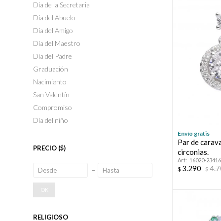
Día de la Secretaria
Día del Abuelo
Día del Amigo
Día del Maestro
Día del Padre
Graduación
Nacimiento
San Valentín
Compromiso
Día del niño
Envío gratis
Par de carav
PRECIO
($)
circonias.
16020-23416
3.290
4.
$
$
OK
RELIGIOSO