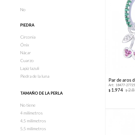
No
PIEDRA
Circonia
Ónix
Nácar
Cuarzo
Lapiz lazuli
Piedra de la luna
Par de aros d
18477-27725
1.974
2.
$
$
TAMAÑO DE LA PERLA
No tiene
4 milímetros
4,5 milímetros
5,5 milímetros