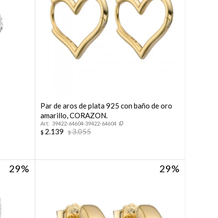
Par de aros de plata 925 con baño de oro
amarillo, CORAZON.
39422-64604-39422-64604
2.139
3.055
$
$
29
29