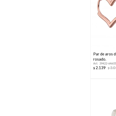
Par de aros 
rosado.
39422-64605
2.139
3.
$
$