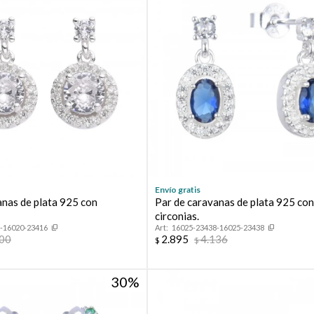
Envío gratis
anas de plata 925 con
Par de caravanas de plata 925 co
circonias.
-16020-23416
16025-23438-16025-23438
700
2.895
4.136
$
$
30