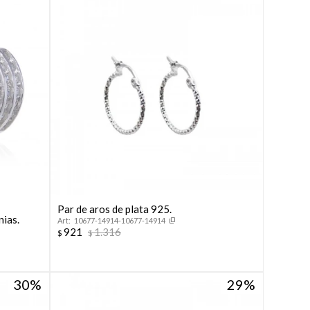
Par de aros de plata 925.
nias.
10677-14914-10677-14914
921
1.316
$
$
30
29