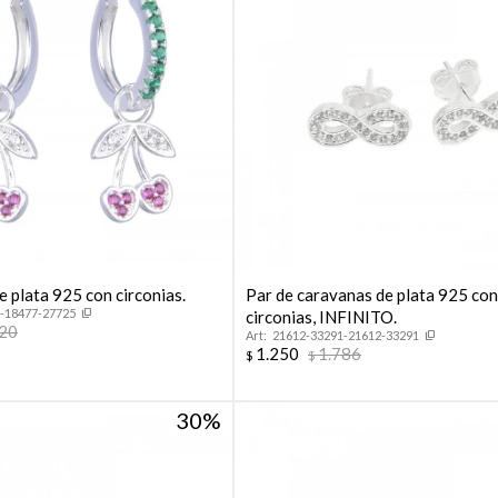
e plata 925 con circonias.
Par de caravanas de plata 925 co
-18477-27725
circonias, INFINITO.
820
21612-33291-21612-33291
1.250
1.786
$
$
30