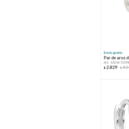
Envío gratis
Par de aros d
43154-71594
2.829
4.
$
$