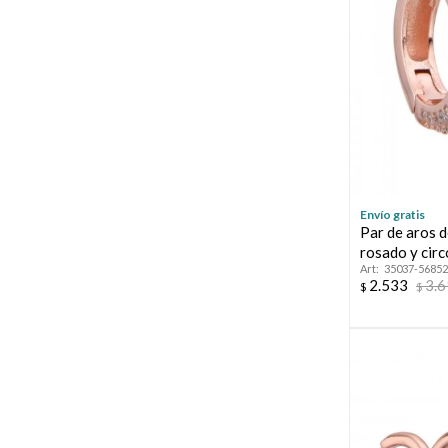
Envío gratis
Par de aros 
rosado y circ
35037-56852
2.533
3.
$
$