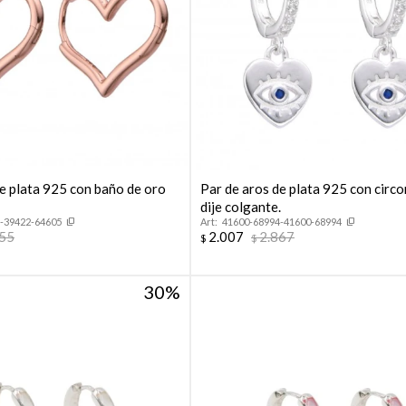
de plata 925 con baño de oro
Par de aros de plata 925 con circo
dije colgante.
-39422-64605
41600-68994-41600-68994
055
2.007
2.867
$
$
30