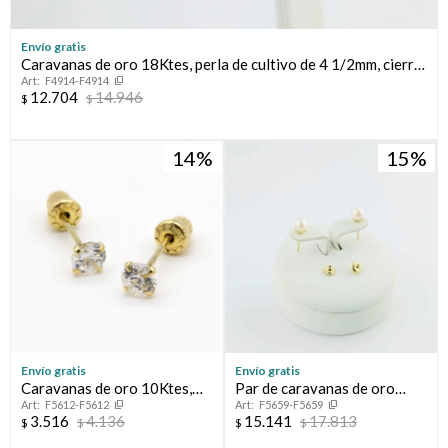
Envío gratis
Caravanas de oro 18Ktes, perla de cultivo de 4 1/2mm, cierre
F4914-F4914
perno y rosca.
12.704
14.946
$
$
14
15
Envío gratis
Envío gratis
Caravanas de oro 10Ktes,
Par de caravanas de oro
F5612-F5612
F5659-F5659
con circonia de 4mm, sistema
18Ktes y perla de cultivo, 5
3.516
4.136
15.141
17.813
$
$
$
$
de cierre perno y rosca.
1/2 mm.