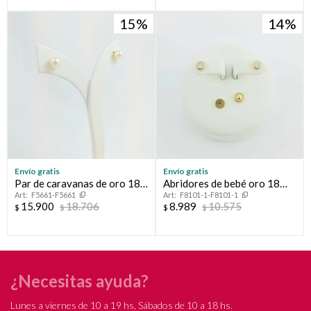
15
14
Envío gratis
Envío gratis
Par de caravanas de oro 18
Abridores de bebé oro 18
F5661-F5661
F8101-1-F8101-1
ktes y perla de cultivo, 6 1/2
ktes con circonia.
15.900
18.706
8.989
10.575
$
$
$
$
mm.
¿Necesitas ayuda?
Lunes a viernes de 10 a 19 hs, Sábados de 10 a 18 hs.