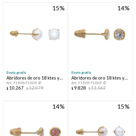
15
14
Compromiso
Día del niño
Envío gratis
Envío gratis
Abridores de oro 18 ktes y
Abridores de oro 18 ktes y
F13105-F13105
F13107-F13107
perla de cultivo
circonia
10.267
12.079
9.828
11.562
$
$
$
$
14
15