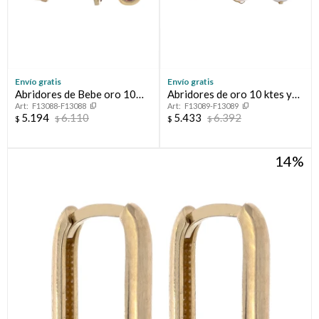
Envío gratis
Envío gratis
Abridores de Bebe oro 10
Abridores de oro 10 ktes y
F13088-F13088
F13089-F13089
ktes y circonia
perla de cultivo
5.194
6.110
5.433
6.392
$
$
$
$
14