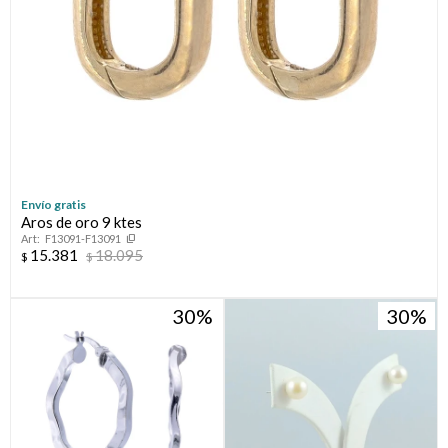
Envío gratis
Aros de oro 9 ktes
F13091-F13091
15.381
18.095
$
$
30
30
¡Sumate a la forma más ágil de comprar!
Comprá en 3 cuotas sin recargo o hasta en 12
cuotas * ¡Solo con tu cédula!
* sujeto aprobación crediticia.