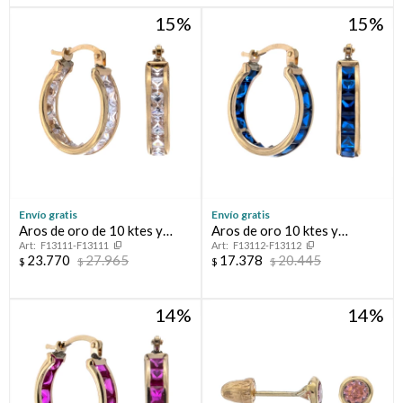
15
15
Compromiso
Día del niño
Envío gratis
Envío gratis
Aros de oro de 10 ktes y
Aros de oro 10 ktes y
F13111-F13111
F13112-F13112
circonias
circonia
23.770
27.965
17.378
20.445
$
$
$
$
14
14