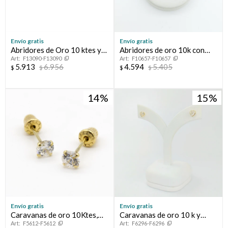
Envío gratis
Envío gratis
Abridores de Oro 10 ktes y
Abridores de oro 10k con
F13090-F13090
F10657-F10657
perla de cultivo
circonia rosada
5.913
6.956
4.594
5.405
$
$
$
$
14
15
Envío gratis
Envío gratis
Caravanas de oro 10Ktes,
Caravanas de oro 10 k y
F5612-F5612
F6296-F6296
con circonia de 4mm, sistema
circonias.