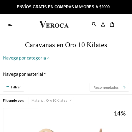
ENVÍOS GRATIS EN COMPRAS MAYORES A $2000

Anillos
Llaveros
Día de la Madre
Sobre Veroca Joyas
Como comprar on-line
Caravanas
Aniversario
Blog Veroca
Como pagar on-line
Caravanas en Oro 10 Kilates
Cadenas
Cumpleaños
Nuestra tienda
Envíos y Devoluciones
Navega por categoria
Rosarios
Bautismo
Trabaja con nosotros
Términos y condiciones
Navega por material
Colgantes
Boda
Contacto
Recomendados
Pulseras
Comunión
Filtrando por:
Material:
Oro 10 Kilates
14
Alianzas
Confirmación
Tobilleras
Cumpleaños de 15