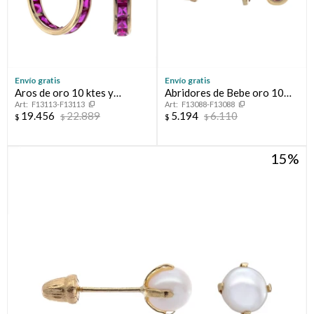
Envío gratis
Envío gratis
Aros de oro 10 ktes y
Abridores de Bebe oro 10
F13113-F13113
F13088-F13088
circonias
ktes y circonia
19.456
22.889
5.194
6.110
$
$
$
$
15