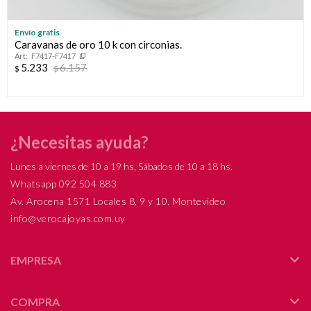
Envío gratis
Caravanas de oro 10 k con circonias.
F7417-F7417
5.233
6.157
$
$
¿Necesitas ayuda?
Lunes a viernes de 10 a 19 hs, Sábados de 10 a 18 hs.
Whatsapp 092 504 883
Av. Arocena 1571 Locales 8, 9 y 10, Montevideo
info@verocajoyas.com.uy
EMPRESA
COMPRA