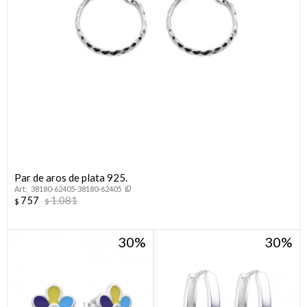
Par de aros de plata 925.
38180-62405-38180-62405
757
1.081
$
$
30
30