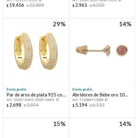
circonias
baño de oro y circonias.
19.456
22.889
2.961
4.230
$
$
$
$
29
14
Envío gratis
Envío gratis
Par de aros de plata 925 con
Abridores de Bebe oro 10
35037-56851-35037-56851
F13088-F13088
circonias.
ktes y circonia
2.698
3.854
5.194
6.110
$
$
$
$
15
14