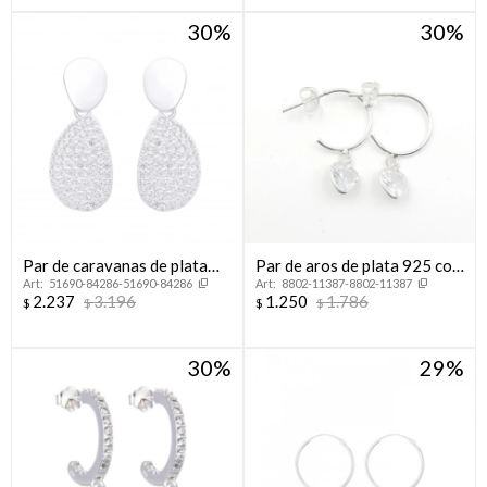
30
30
Par de caravanas de plata
Par de aros de plata 925 con
51690-84286-51690-84286
8802-11387-8802-11387
925 con circonias.
dije corazón.
2.237
3.196
1.250
1.786
$
$
$
$
30
29