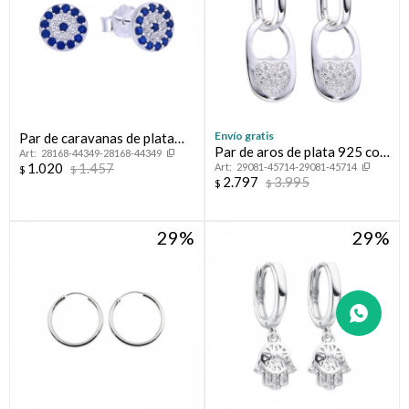
Envío gratis
Par de caravanas de plata
Par de aros de plata 925 con
28168-44349-28168-44349
925. LINEA NAZAR.
1.020
1.457
29081-45714-29081-45714
circonias.
$
$
2.797
3.995
$
$
29
29