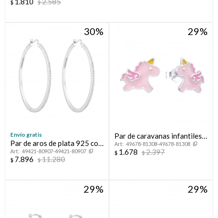
1.810
2.585
$
$
30
29
Envío gratis
Par de caravanas infantiles
Par de aros de plata 925 con
49678-81308-49678-81308
de plata 925, UNICORNIO.
1.678
2.397
49421-80907-49421-80907
circonias.
$
$
7.896
11.280
$
$
29
29