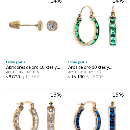
14
14
Envío gratis
Envío gratis
Abridores de oro 18 ktes y
Aros de oro 10 ktes y
F13107-F13107
F13110-F13110
circonia
circonias
9.828
11.562
16.180
19.035
$
$
$
$
15
15