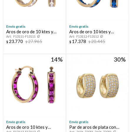
Envío gratis
Envío gratis
Aros de oro de 10 ktes y
Aros de oro 10 ktes y
F13111-F13111
F13112-F13112
circonias
circonia
23.770
27.965
17.378
20.445
$
$
$
$
14
30
Envío gratis
Envío gratis
Aros de oro 10 ktes y
Par de aros de plata con
F13113-F13113
2606-72051-2606-72051