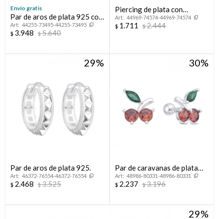
Envío gratis
Piercing de plata con
Par de aros de plata 925 con
44969-74574-44969-74574
circonia.
1.711
2.444
44255-73495-44255-73495
circonias.
$
$
3.948
5.640
$
$
29
30
Par de aros de plata 925.
Par de caravanas de plata
46372-76554-46372-76554
48986-80331-48986-80331
925 con circonias, CHERRY.
2.468
3.525
2.237
3.196
$
$
$
$
29