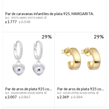
Par de caravanas infantiles de plata 925, MARGARITA.
39573-64845-39573-64845
1.777
2.538
$
$
29
29
Par de aros de plata 925 con
Par de aros de plata 925 con
41600-68994-41600-68994
42140-69906-42140-69906
circonias y dije colgante.
bsño de oro amarillo.
2.007
2.867
2.369
3.384
$
$
$
$