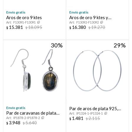
Envío gratis
Envío gratis
Aros de oro 9 ktes
Aros de oro 9 ktes y
F13091-F13091
F13092-F13092
circonias
15.381
18.095
16.380
19.270
$
$
$
$
30
29
Envío gratis
Par de aros de plata 925,
Par de caravanas de plata
IP1324-1-IP1324-1
PORTEÑOS.
1.481
2.115
IP1878-2-IP1878-2
925 y calcedonia
$
$
3.948
5.640
$
$