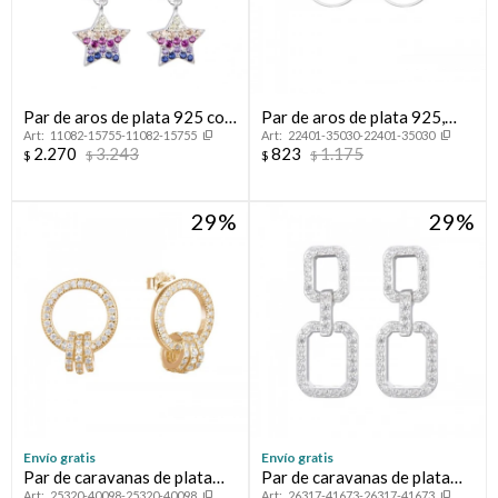
Par de aros de plata 925 con
Par de aros de plata 925,
11082-15755-11082-15755
22401-35030-22401-35030
circonias y dije.
PORTEÑOS.
2.270
3.243
823
1.175
$
$
$
$
29
29
Envío gratis
Envío gratis
Par de caravanas de plata
Par de caravanas de plata
25320-40098-25320-40098
26317-41673-26317-41673