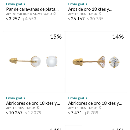
Envío gratis
Envío gratis
Par de caravanas de plata
Aros de oro 18 ktes y
51698-84310-51698-84310
F13104-F13104
925 con circonias.
circonias
3.257
4.653
26.167
30.785
$
$
$
$
15
14
Envío gratis
Envío gratis
Abridores de oro 18 ktes y
Abridores de oro 18 ktes y
F13105-F13105
F13106-F13106
perla de cultivo
circonia
10.267
12.079
7.471
8.789
$
$
$
$