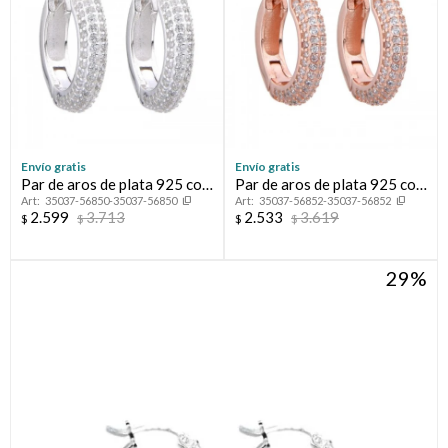
Envío gratis
Envío gratis
Par de aros de plata 925 con
Par de aros de plata 925 con
35037-56850-35037-56850
35037-56852-35037-56852
circonias.
baño de oro rosado y
2.599
3.713
2.533
3.619
$
$
$
$
circonias.
29