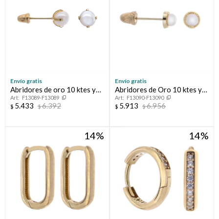
Envío gratis
Envío gratis
Abridores de oro 10 ktes y
Abridores de Oro 10 ktes y
F13089-F13089
F13090-F13090
perla de cultivo
perla de cultivo
5.433
6.392
5.913
6.956
$
$
$
$
14
14