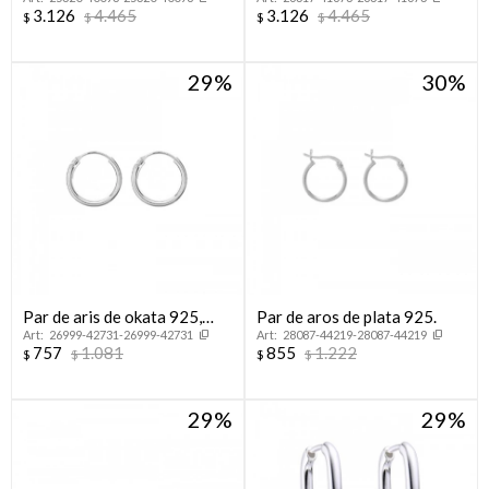
925 con circonias.
925 con circonias.
3.126
4.465
3.126
4.465
$
$
$
$
29
30
Par de aris de okata 925,
Par de aros de plata 925.
26999-42731-26999-42731
28087-44219-28087-44219
PORTEÑOS.
757
1.081
855
1.222
$
$
$
$
29
29