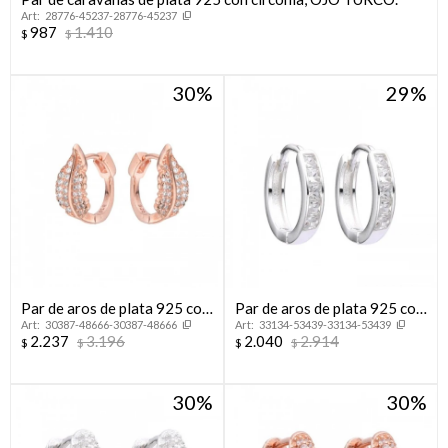
28776-45237-28776-45237
987
1.410
$
$
30
29
Par de aros de plata 925 con
Par de aros de plata 925 con
30387-48666-30387-48666
33134-53439-33134-53439
baño de oro rosado con
circonias.
2.237
3.196
2.040
2.914
$
$
$
$
circonias, HOJAS.
30
30