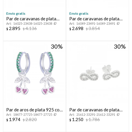
Envío gratis
Envío gratis
Par de caravanas de plata
Par de caravanas de plata
16025-23438-16025-23438
16049-23491-16049-23491
925 con circonias.
925 con circonias.
2.895
4.136
2.698
3.854
$
$
$
$
30
30
Par de aros de plata 925 con
Par de caravanas de plata
18477-27725-18477-27725
21612-33291-21612-33291
circonias.
925 con circonias,
1.974
2.820
1.250
1.786
$
$
$
$
INFINITO.