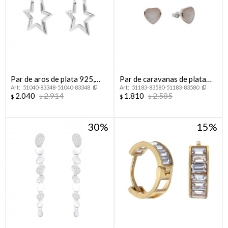
Par de aros de plata 925,
Par de caravanas de plata
51040-83348-51040-83348
51183-83580-51183-83580
ESTRELLA.
925 con nácar, CORAZON.
2.040
2.914
1.810
2.585
$
$
$
$
30
15