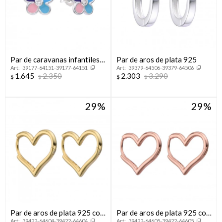
Par de caravanas infantiles
Par de aros de plata 925
39177-64151-39177-64151
39379-64506-39379-64506
en plata 925, FLOR.
1.645
2.350
2.303
3.290
$
$
$
$
29
29
Par de aros de plata 925 con
Par de aros de plata 925 con
39422-64604-39422-64604
39422-64605-39422-64605