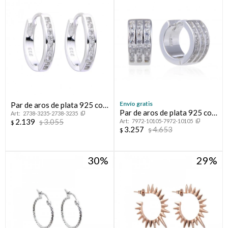
Compromiso
Día del niño
Envío gratis
Par de aros de plata 925 con
Par de aros de plata 925 con
2738-3235-2738-3235
circonias.
2.139
3.055
7972-10105-7972-10105
circonias.
$
$
3.257
4.653
$
$
30
29