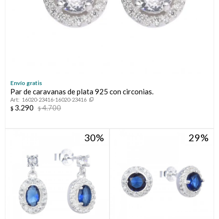
Envío gratis
Par de caravanas de plata 925 con circonias.
16020-23416-16020-23416
3.290
4.700
$
$
30
29