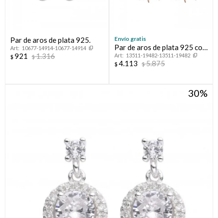
Envío gratis
Par de aros de plata 925.
Par de aros de plata 925 con
10677-14914-10677-14914
921
1.316
13511-19482-13511-19482
baño de oro rosado, SOLES.
$
$
4.113
5.875
$
$
30