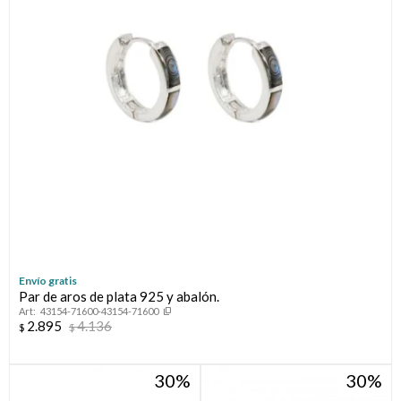
Envío gratis
Par de aros de plata 925 y abalón.
43154-71600-43154-71600
2.895
4.136
$
$
30
30