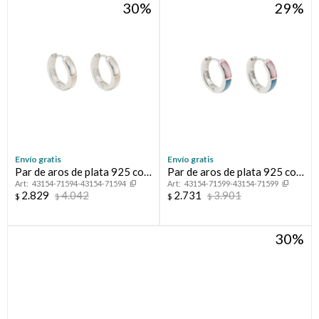
30
29
Envío gratis
Envío gratis
Par de aros de plata 925 con
Par de aros de plata 925 con
43154-71594-43154-71594
43154-71599-43154-71599
nácar.
nácar.
2.829
4.042
2.731
3.901
$
$
$
$
30