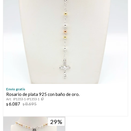
Continuar
Envío gratis
Rosario de plata 925 con baño de oro.
IP1353-1-IP1353-1
6.087
8.695
$
$
29