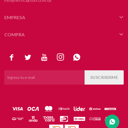
info@verocajoyas.com.uy
EMPRESA
COMPRA





SUSCRIBIRME