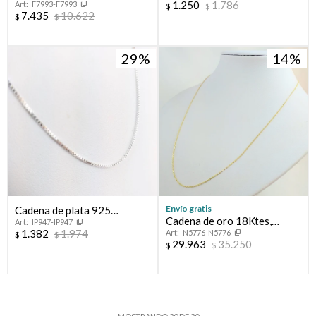
1.250
1.786
F7993-F7993
double en oro 18 ktes,
$
$
7.435
10.622
$
$
ESPIGA.
29
14
Envío gratis
Cadena de plata 925
Cadena de oro 18Ktes,
IP947-IP947
rodinada.
1.382
1.974
N5776-N5776
modelo forcet 0.7mm, largo
$
$
29.963
35.250
$
$
de cadena 50cm.