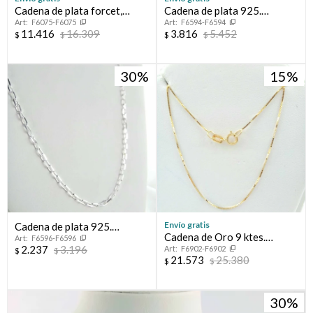
Cadena de plata forcet,
Cadena de plata 925.
F6075-F6075
F6594-F6594
italiana. Largo 60 cm
Modelo, FORCET, 60 cm
11.416
16.309
3.816
5.452
$
$
$
$
30
15
Envío gratis
Cadena de plata 925.
Cadena de Oro 9 ktes.
F6596-F6596
Modelo, FORCET, 60 cm.
2.237
3.196
F6902-F6902
Modelo, VENECIANA.
$
$
21.573
25.380
$
$
30
¡Sumate a la forma más ágil de comprar!