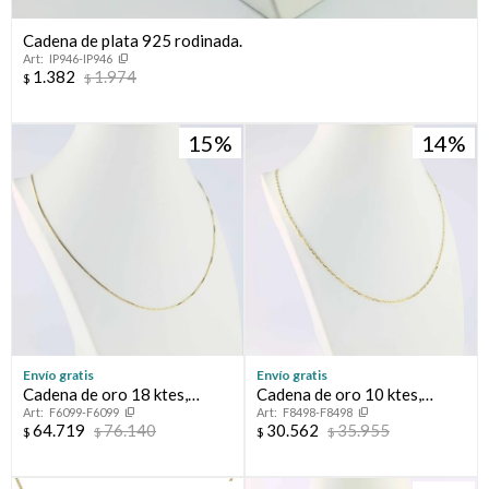
Cadena de plata 925 rodinada.
Compromiso
IP946-IP946
1.382
1.974
$
$
Día del niño
15
14
Envío gratis
Envío gratis
Cadena de oro 18 ktes,
Cadena de oro 10 ktes,
F6099-F6099
F8498-F8498
GRUMETTE.
FORCET.
64.719
76.140
30.562
35.955
$
$
$
$