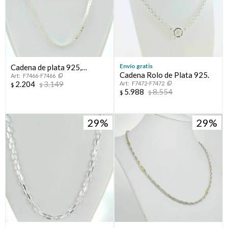
Envío gratis
Cadena de plata 925,
Cadena Rolo de Plata 925.
F7466-F7466
VENECIANA.
2.204
3.149
F7472-F7472
$
$
5.988
8.554
$
$
29
29