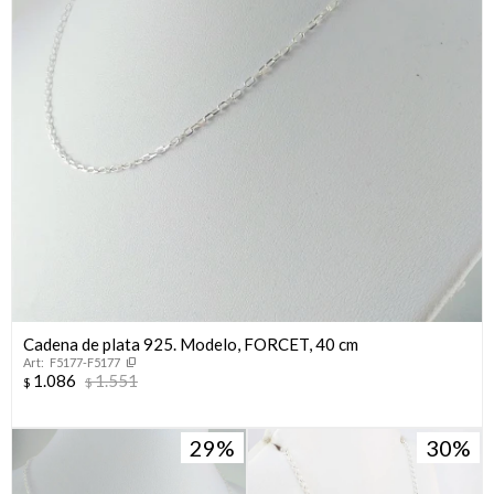
Cadena de plata 925. Modelo, FORCET, 40 cm
F5177-F5177
1.086
1.551
$
$
29
30