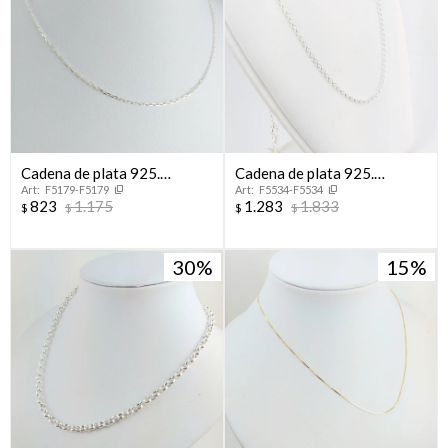
Cadena de plata 925.
Cadena de plata 925.
F5179-F5179
F5534-F5534
Modelo, FORCET, 40 cm.
Modelo ROLITO, largo
823
1.175
1.283
1.833
$
$
$
$
45cm.
30
15