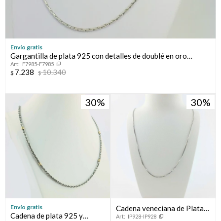
Envío gratis
Gargantilla de plata 925 con detalles de doublé en oro
F7985-F7985
18ktes, 45 cm.
7.238
10.340
$
$
30
30
Envío gratis
Cadena veneciana de Plata
Cadena de plata 925 y
IP928-IP928
925 rodinada.