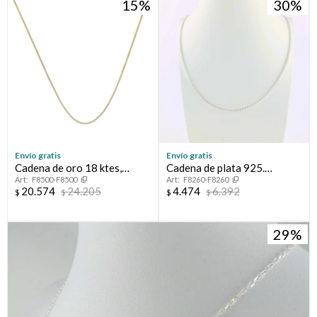
15
30
Envío gratis
Envío gratis
Cadena de oro 18 ktes,
Cadena de plata 925.
F8500-F8500
F8260-F8260
GRUMETTE.
Modelo espiga.
20.574
24.205
4.474
6.392
$
$
$
$
29