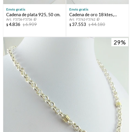
Envío gratis
Envío gratis
Cadena de plata 925, 50 cm.
Cadena de oro 18 ktes,
F5736-F5736
F5762-F5762
GRUMETTE
4.836
6.909
37.553
44.180
$
$
$
$
29