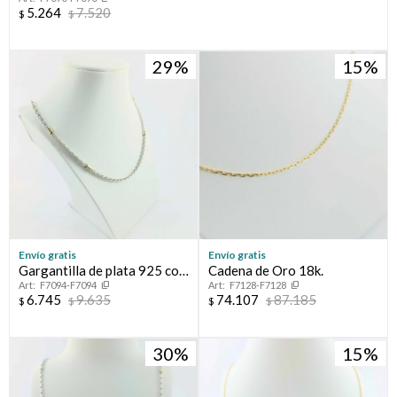
5.264
7.520
$
$
29
15
Envío gratis
Envío gratis
Gargantilla de plata 925 con
Cadena de Oro 18k.
F7094-F7094
F7128-F7128
double de oro 18k. 45cm
6.745
9.635
74.107
87.185
$
$
$
$
30
15