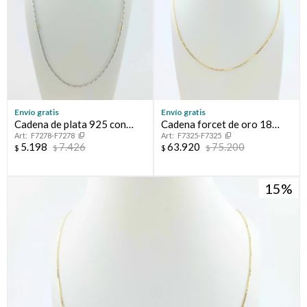
Envío gratis
Envío gratis
Cadena de plata 925 con
Cadena forcet de oro 18
F7278-F7278
F7325-F7325
double de oro 18k, 50 cm.
ktes.
5.198
7.426
63.920
75.200
$
$
$
$
15