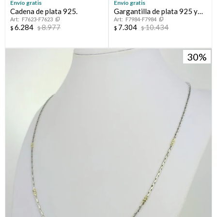
Envío gratis
Envío gratis
Cadena de plata 925.
Gargantilla de plata 925 y
F7623-F7623
F7984-F7984
double en oro 18 ktes.
6.284
8.977
7.304
10.434
$
$
$
$
30