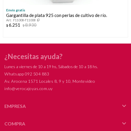
Parece que no tenes oferta, lamentamos el
¡Tenés hasta
para comprar en las cuotas que
Celular
inconveniente, por cualquier duda contactanos
Por favor intenta nuevamente mas tarde.
prefieras!
Envío gratis
Compromiso
en
preguntas@pagodespues.com.uy
Gargantilla de plata 925 con perlas de cultivo de río.
Elegí tus productos preferidos
Fecha de nacimiento
F11008-F11008
Elegís Pago Después como metodo de pago
6.251
8.930
$
Día del niño
$
* sujeto a aprobación crediticia. El monto disponible puede
variar por comercio
Día
Mes
Año
Continuar
¿Necesitas ayuda?
Lunes a viernes de 10 a 19 hs, Sábados de 10 a 18 hs.
Whatsapp 092 504 883
Av. Arocena 1571 Locales 8, 9 y 10, Montevideo
info@verocajoyas.com.uy
EMPRESA
COMPRA