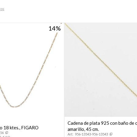
ros
14
Cadena de plata 925 con baño de 
o 18 ktes., FIGARO
amarillo, 45 cm.
956
956-13543-956-13543