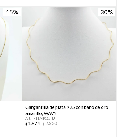
15
30
Gargantilla de plata 925 con baño de oro
amarillo, WAVY
IP117-IP117
1.974
2.820
$
$