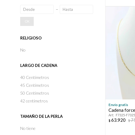
OK
RELIGIOSO
No
LARGO DE CADENA
40 Centímetros
45 Centímetros
50 Centímetros
42 centímetros
Envío gratis
Cadena forcet
F7325-F732
TAMAÑO DE LA PERLA
63.920
7
$
$
No tiene