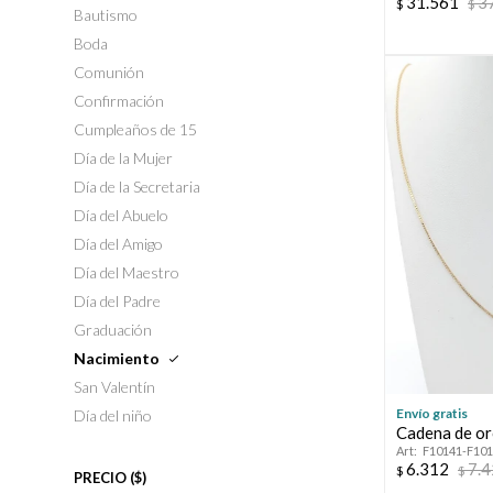
31.561
3
$
$
Bautismo
Boda
Comunión
Confirmación
Cumpleaños de 15
Día de la Mujer
Día de la Secretaria
Día del Abuelo
Día del Amigo
Día del Maestro
Día del Padre
Graduación
Nacimiento
San Valentín
Envío gratis
Día del niño
Cadena de or
F10141-F10
6.312
7.
$
$
PRECIO
($)