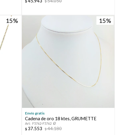
45.943
54.050
$
$
15
15
Envío gratis
Cadena de oro 18 ktes, GRUMETTE
F5762-F5762
37.553
44.180
$
$