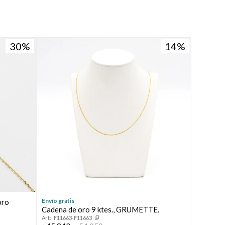
30
14
Envío gratis
oro
Cadena de oro 9 ktes., GRUMETTE.
F11663-F11663