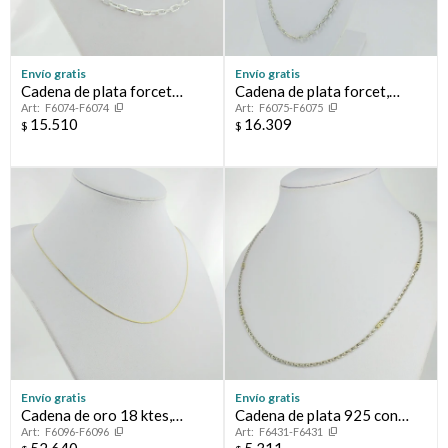
Envío gratis
Envío gratis
Cadena de plata forcet
Cadena de plata forcet,
F6074-F6074
F6075-F6075
Italiana de plata 925
italiana. Largo 60 cm
15.510
16.309
$
$
Envío gratis
Envío gratis
Cadena de oro 18 ktes,
Cadena de plata 925 con
F6096-F6096
F6431-F6431
modelo rolo fino.
doublé en oro 18ktes.