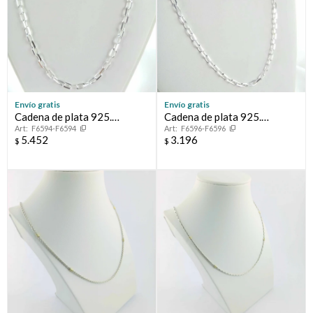
Envío gratis
Envío gratis
Cadena de plata 925.
Cadena de plata 925.
F6594-F6594
F6596-F6596
Modelo, FORCET, 60 cm
Modelo, FORCET, 60 cm.
5.452
3.196
$
$