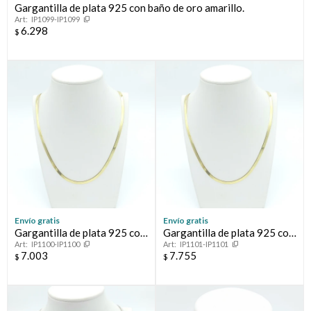
Gargantilla de plata 925 con baño de oro amarillo.
IP1099-IP1099
6.298
$
Envío gratis
Envío gratis
Gargantilla de plata 925 con
Gargantilla de plata 925 con
IP1100-IP1100
IP1101-IP1101
baño de oro amarillo.
baño de oro amarillo.
7.003
7.755
$
$