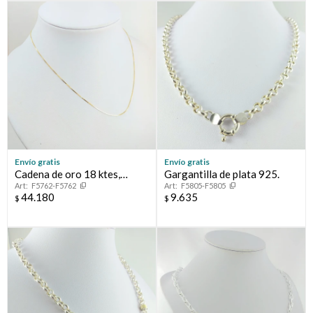
Envío gratis
Envío gratis
Cadena de oro 18 ktes,
Gargantilla de plata 925.
F5762-F5762
F5805-F5805
GRUMETTE
44.180
9.635
$
$