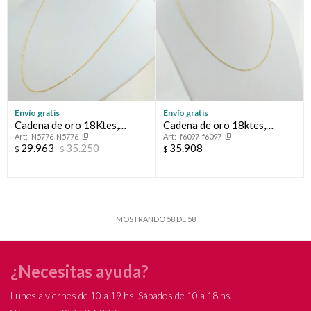
Envío gratis
Envío gratis
Cadena de oro 18Ktes,
Cadena de oro 18ktes,
N5776-N5776
f6097-f6097
modelo forcet 0.7mm, largo
modelo Tourbillon.
29.963
35.250
35.908
$
$
$
de cadena 50cm.
MOSTRANDO
58
DE
58
¿Necesitas ayuda?
Lunes a viernes de 10 a 19 hs, Sábados de 10 a 18 hs.