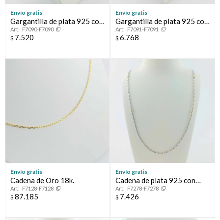
Envío gratis
Envío gratis
Gargantilla de plata 925 con
Gargantilla de plata 925 con
F7090-F7090
F7091-F7091
double de oro 18k.
double de oro 18k, 45 cm.
7.520
6.768
$
$
Envío gratis
Envío gratis
Cadena de Oro 18k.
Cadena de plata 925 con
F7128-F7128
F7278-F7278
double de oro 18k, 50 cm.
87.185
7.426
$
$