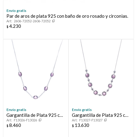
Envío gratis
Compromiso
Par de aros de plata 925 con baño de oro rosado y circonias.
2606-72052-2606-72052
4.230
$
Día del niño
Envío gratis
Envío gratis
Gargantilla de Plata 925 con
Gargantilla de Plata 925 con
F13026-F13026
F13027-F13027
Amatista
Amatista
8.460
13.630
$
$