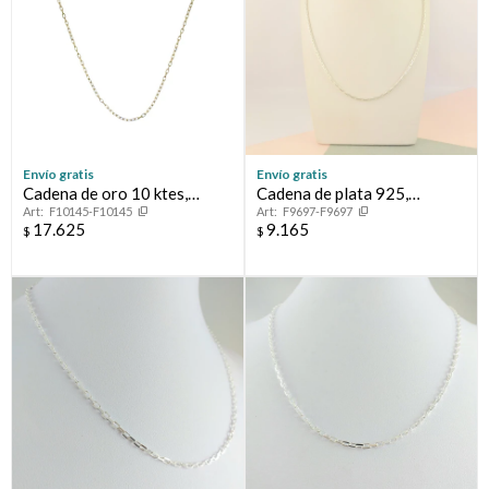
Envío gratis
Envío gratis
Cadena de oro 10 ktes,
Cadena de plata 925,
F10145-F10145
F9697-F9697
FORCET.
CARDANO.
17.625
9.165
$
$