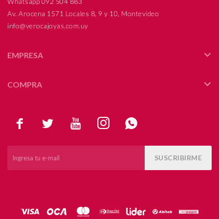
Whatsapp 092 504 883
Av. Arocena 1571 Locales 8, 9 y 10, Montevideo
info@verocajoyas.com.uy
EMPRESA
COMPRA





SUSCRIBIRME