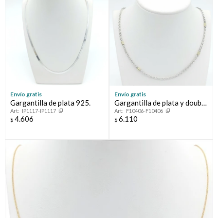
Envío gratis
Envío gratis
Gargantilla de plata 925.
Gargantilla de plata y double
IP1117-IP1117
F10406-F10406
en oro 18 ktes, ESPIGA
4.606
6.110
$
$