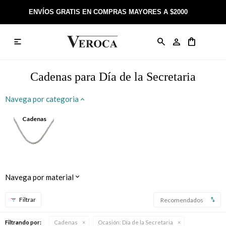
ENVÍOS GRATIS EN COMPRAS MAYORES A $2000

Anillos
Llaveros
Día de la Madre
Sobre Veroca Joyas
Como comprar on-line
Caravanas
Aniversario
Blog Veroca
Como pagar on-line
Cadenas para Día de la Secretaria
Cadenas
Cumpleaños
Nuestra tienda
Envíos y Devoluciones
Navega por categoria
Rosarios
Bautismo
Trabaja con nosotros
Términos y condiciones
Cadenas
Colgantes
Boda
Contacto
Pulseras
Comunión
Navega por material
Alianzas
Confirmación
Recomendados
Tobilleras
Cumpleaños de 15
Filtrando por:
Cadenas
Ocasión:
Día de la Secretaria