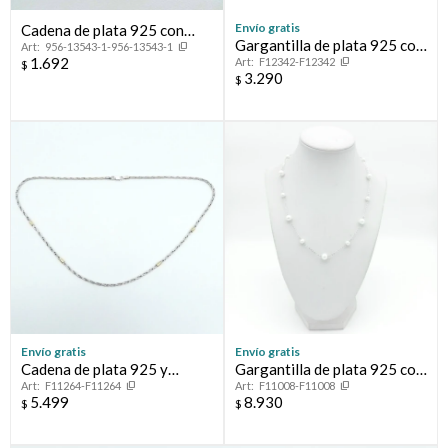
Envío gratis
Cadena de plata 925 con
Gargantilla de plata 925 con
956-13543-1-956-13543-1
baño de oro amarillo, 40 cm.
1.692
F12342-F12342
circonias, TENNIS.
$
3.290
$
Envío gratis
Envío gratis
Cadena de plata 925 y
Gargantilla de plata 925 con
F11264-F11264
F11008-F11008
double en oro 18 ktes.
perlas de cultivo de río.
5.499
8.930
$
$