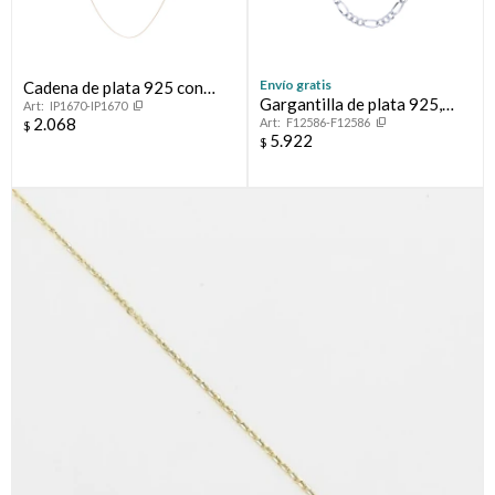
Envío gratis
Cadena de plata 925 con
Gargantilla de plata 925,
IP1670-IP1670
baño de oro amarillo, COLA
2.068
F12586-F12586
FIGARO, 50 cm.
$
DE RATON.
5.922
$