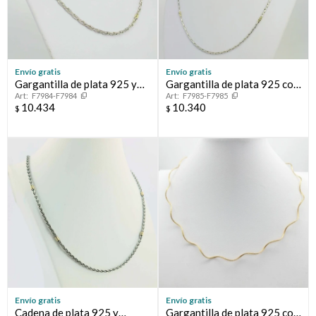
Envío gratis
Envío gratis
Gargantilla de plata 925 y
Gargantilla de plata 925 con
F7984-F7984
F7985-F7985
double en oro 18 ktes.
detalles de doublé en oro
10.434
10.340
$
$
18ktes, 45 cm.
Envío gratis
Envío gratis
Cadena de plata 925 y
Gargantilla de plata 925 con