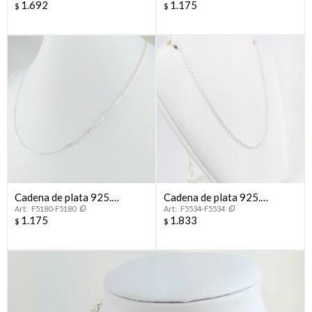
1.692
1.175
$
$
Cadena de plata 925.
Cadena de plata 925.
F5180-F5180
F5534-F5534
Modelo, FORCET, 45 cm.
Modelo ROLITO, largo
1.175
1.833
$
$
45cm.