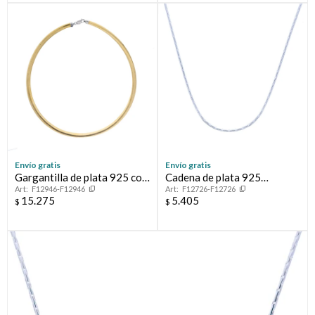
Envío gratis
Envío gratis
Gargantilla de plata 925 con
Cadena de plata 925
F12946-F12946
F12726-F12726
baño de oro amarillo.
CARDANO
15.275
5.405
$
$