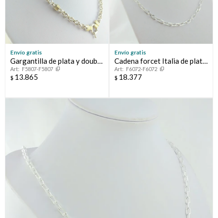
Envío gratis
Envío gratis
Gargantilla de plata y double
Cadena forcet Italia de plata
F5807-F5807
F6072-F6072
en oro 18 ktes, Rolo
925.
13.865
18.377
$
$