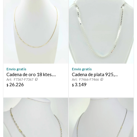
Envío gratis
Envío gratis
Cadena de oro 18 ktes.
Cadena de plata 925,
F7367-F7367
F7466-F7466
Modelo, VENECIANA., 45 cm
VENECIANA.
26.226
3.149
$
$