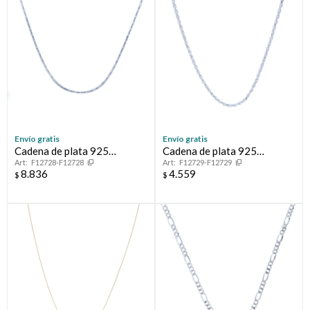
Envío gratis
Envío gratis
Cadena de plata 925
Cadena de plata 925
F12728-F12728
F12729-F12729
CARDANO
TOURBILLON
8.836
4.559
$
$