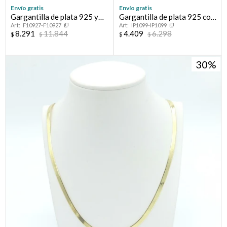
Envío gratis
Envío gratis
Gargantilla de plata 925 y
Gargantilla de plata 925 con
F10927-F10927
IP1099-IP1099
double en oro 18 ktes,
baño de oro amarillo.
8.291
11.844
4.409
6.298
$
$
$
$
ESPIGA.
30