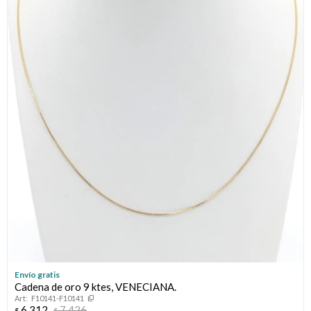
Envío gratis
Cadena de oro 9 ktes, VENECIANA.
F10141-F10141
6.312
7.426
$
$