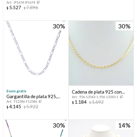
IP1674-IP1674
5.527
7.896
$
$
30
30
Envío gratis
Cadena de plata 925 con
Gargantilla de plata 925,
956-13543-1-956-13543-1
baño de oro amarillo, 40 cm.
1.184
1.692
F12586-F12586
FIGARO, 50 cm.
$
$
4.145
5.922
$
$
30
14