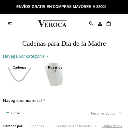
ENVÍOS GRATIS EN COMPRAS MAYORES A $2000

Anillos
Llaveros
Día de la Madre
Sobre Veroca Joyas
Como comprar on-line
Caravanas
Aniversario
Blog Veroca
Como pagar on-line
Cadenas para Día de la Madre
Cadenas
Cumpleaños
Nuestra tienda
Envíos y Devoluciones
Navega por categoria
Rosarios
Bautismo
Trabaja con nosotros
Términos y condiciones
Cadenas
Rosarios
Colgantes
Boda
Contacto
Pulseras
Comunión
Navega por material
Alianzas
Confirmación
Recomendados
Tobilleras
Cumpleaños de 15
Quitar filtros
Filtrando por:
Cadenas
Ocasión:
Día de la Madre