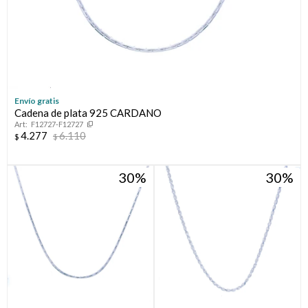
Envío gratis
Cadena de plata 925 CARDANO
F12727-F12727
4.277
6.110
$
$
30
30