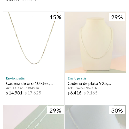
15
29
Envío gratis
Envío gratis
Cadena de oro 10 ktes,
Cadena de plata 925,
F10145-F10145
F9697-F9697
FORCET.
CARDANO.
14.981
17.625
6.416
9.165
$
$
$
$
29
30