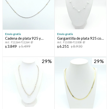
Envío gratis
Envío gratis
Cadena de plata 925 y
Gargantilla de plata 925 con
F11264-F11264
F11008-F11008
double en oro 18 ktes.
perlas de cultivo de río.
3.849
5.499
6.251
8.930
$
$
$
$
29
29