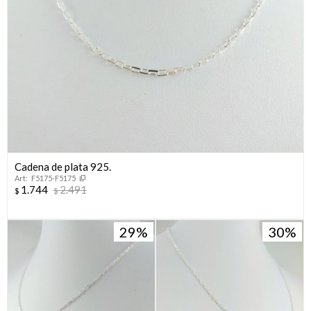
Cadena de plata 925.
F5175-F5175
1.744
2.491
$
$
29
30