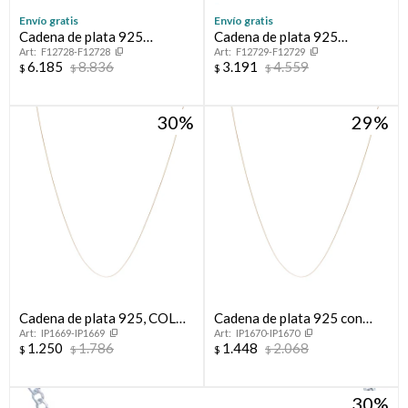
Envío gratis
Envío gratis
Cadena de plata 925
Cadena de plata 925
F12728-F12728
F12729-F12729
CARDANO
TOURBILLON
6.185
8.836
3.191
4.559
$
$
$
$
30
29
Cadena de plata 925, COLA
Cadena de plata 925 con
IP1669-IP1669
IP1670-IP1670
DE RATON.
baño de oro amarillo, COLA
1.250
1.786
1.448
2.068
$
$
$
$
DE RATON.
30