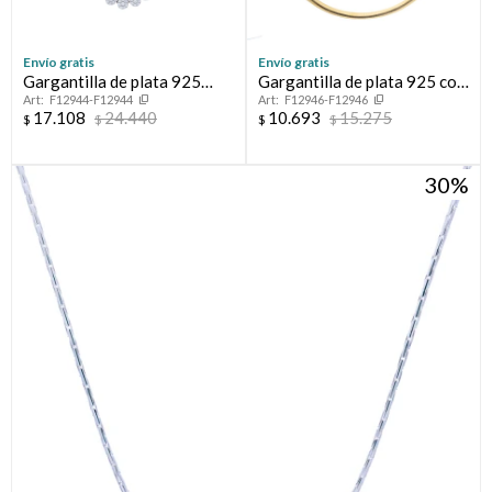
Envío gratis
Envío gratis
Gargantilla de plata 925
Gargantilla de plata 925 con
F12944-F12944
F12946-F12946
rodinada con circonias.
baño de oro amarillo.
17.108
24.440
10.693
15.275
$
$
$
$
30