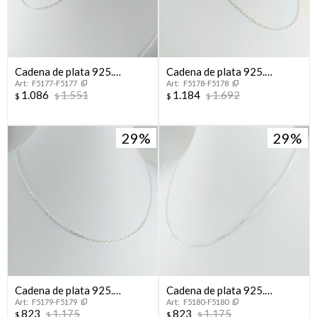
Cadena de plata 925.
Cadena de plata 925.
F5177-F5177
F5178-F5178
Modelo, FORCET, 40 cm
Modelo, FORCET, 45 cm
1.086
1.551
1.184
1.692
$
$
$
$
29
29
Cadena de plata 925.
Cadena de plata 925.
F5179-F5179
F5180-F5180
Modelo, FORCET, 40 cm.
Modelo, FORCET, 45 cm.
823
1.175
823
1.175
$
$
$
$