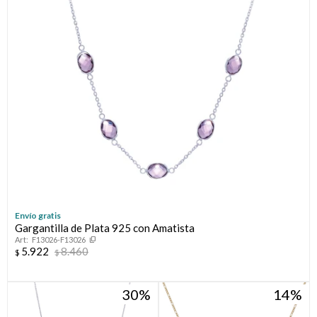
Envío gratis
Gargantilla de Plata 925 con Amatista
F13026-F13026
5.922
8.460
$
$
30
14