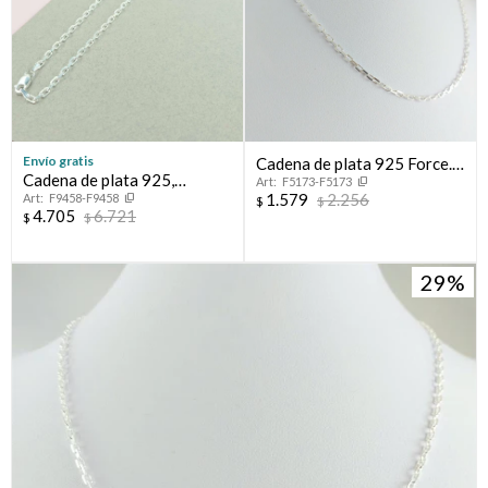
Envío gratis
Cadena de plata 925 Force.
Cadena de plata 925,
F5173-F5173
Largo 40 cm.
1.579
2.256
F9458-F9458
Modelo FORCET italiana.
$
$
4.705
6.721
$
$
29