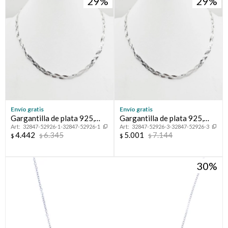
29
29
Envío gratis
Envío gratis
Gargantilla de plata 925,
Gargantilla de plata 925,
32847-52926-1-32847-52926-1
32847-52926-3-32847-52926-3
TRENZADA.
TRENZADA.
4.442
6.345
5.001
7.144
$
$
$
$
30