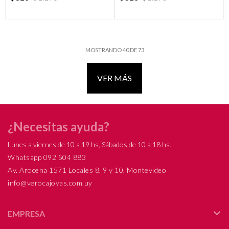
MOSTRANDO
40
DE
73
VER MÁS
¿Necesitas ayuda?
Lunes a viernes de 10 a 19 hs, Sábados de 10 a 18 hs.
Whatsapp 092 504 883
Av. Arocena 1571 Locales 8, 9 y 10, Montevideo
info@verocajoyas.com.uy
EMPRESA