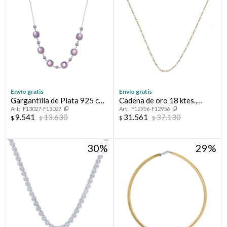
Envío gratis
Envío gratis
Gargantilla de Plata 925 con
Cadena de oro 18 ktes.,
F13027-F13027
F12956-F12956
Amatista
FIGARO
9.541
13.630
31.561
37.130
$
$
$
$
30
29