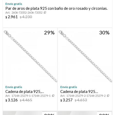
Envío gratis
Par de aros de plata 925 con baño de oro rosado y circonias.
Compromiso
2606-72052-2606-72052
2.961
4.230
$
$
Día del niño
29
30
Envío gratis
Envío gratis
Cadena de plata 925,
Cadena de plata 925
17144-25279-1-17144-25279-1
17144-25279-2-17144-25279-2
GRUMETTE, 45 cm.
GRUMETTE, 50 cm.
3.126
4.465
3.257
4.653
$
$
$
$