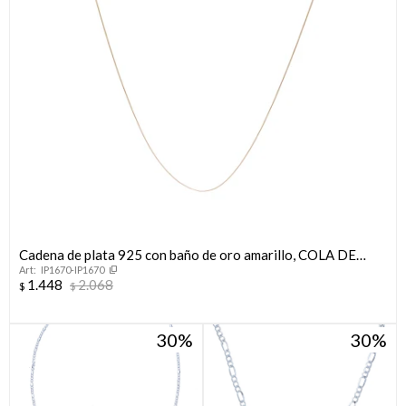
Cadena de plata 925 con baño de oro amarillo, COLA DE
IP1670-IP1670
RATON.
1.448
2.068
$
$
30
30