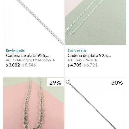
Envío gratis
Envío gratis
Cadena de plata 925,
Cadena de plata 925,
17144-25279-17144-25279
F9458-F9458
GRUMETTE, 60 cm..
Modelo FORCET italiana.
3.882
5.546
4.705
6.721
$
$
$
$
29
30