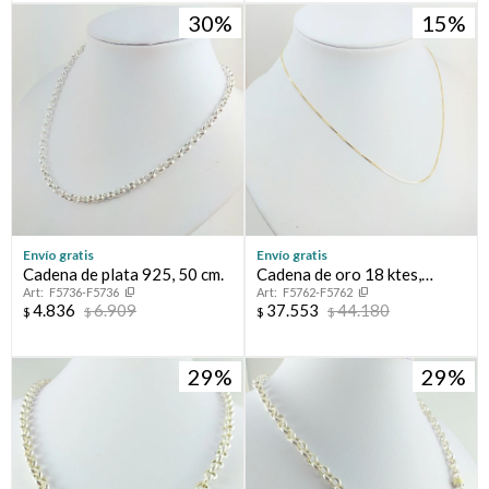
30
15
Envío gratis
Envío gratis
Cadena de plata 925, 50 cm.
Cadena de oro 18 ktes,
F5736-F5736
F5762-F5762
GRUMETTE
4.836
6.909
37.553
44.180
$
$
$
$
29
29