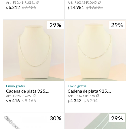
F10141-F10141
F10145-F10145
VENECIANA.
FORCET.
6.312
7.426
14.981
17.625
$
$
$
$
29
29
Envío gratis
Envío gratis
Cadena de plata 925,
Cadena de plata 925,
F9697-F9697
IP1675-IP1675
CARDANO.
GRUMETTE
6.416
9.165
4.343
6.204
$
$
$
$
30
29