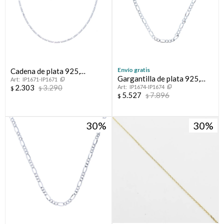
Envío gratis
Cadena de plata 925,
Gargantilla de plata 925,
IP1671-IP1671
FIGARO.
2.303
3.290
IP1674-IP1674
FIGARO.
$
$
5.527
7.896
$
$
30
30