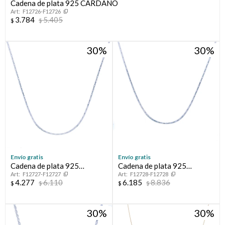
Cadena de plata 925 CARDANO
F12726-F12726
3.784
5.405
$
$
30
30
Envío gratis
Envío gratis
Cadena de plata 925
Cadena de plata 925
F12727-F12727
F12728-F12728
CARDANO
CARDANO
4.277
6.110
6.185
8.836
$
$
$
$
30
30