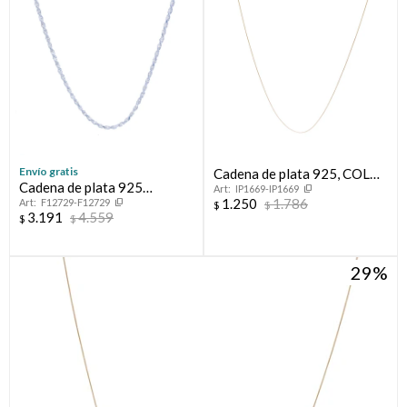
Envío gratis
Cadena de plata 925, COLA
Cadena de plata 925
IP1669-IP1669
DE RATON.
1.250
1.786
F12729-F12729
TOURBILLON
$
$
3.191
4.559
$
$
29