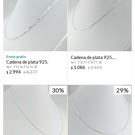
Envío gratis
Cadena de plata 925.
Cadena de plata 925.
F5177-F5177
Modelo, FORCET, 40 cm
1.086
1.551
F5176-F5176
$
$
2.994
4.277
$
$
30
29