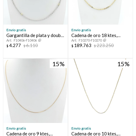
Envío gratis
Envío gratis
Gargantilla de plata y double
Cadena de oro 18 ktes,
F10406-F10406
F10270-F10270
en oro 18 ktes, ESPIGA
FORCET.
4.277
6.110
189.763
223.250
$
$
$
$
15
15
Envío gratis
Envío gratis
Cadena de oro 9 ktes,
Cadena de oro 10 ktes,