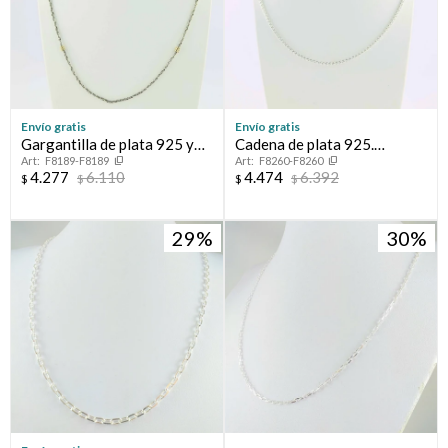
Envío gratis
Envío gratis
Gargantilla de plata 925 y
Cadena de plata 925.
F8189-F8189
F8260-F8260
double en oro 18 ktes.
Modelo espiga.
4.277
6.110
4.474
6.392
$
$
$
$
29
30