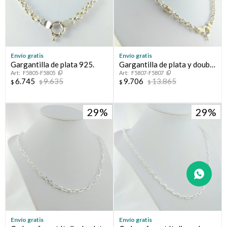
Envío gratis
Envío gratis
Gargantilla de plata 925.
Gargantilla de plata y double
F5805-F5805
F5807-F5807
en oro 18 ktes, Rolo
6.745
9.635
9.706
13.865
$
$
$
$
29
29
Envío gratis
Envío gratis