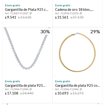
Envío gratis
Envío gratis
Gargantilla de Plata 925 con
Cadena de oro 18 ktes.,
F13027-F13027
F12956-F12956
Amatista
FIGARO
9.541
13.630
31.561
37.130
$
$
$
$
30
29
Envío gratis
Envío gratis
Gargantilla de plata 925
Gargantilla de plata 925 con
F12944-F12944
F12946-F12946
rodinada con circonias.
baño de oro amarillo.
17.108
24.440
10.693
15.275
$
$
$
$