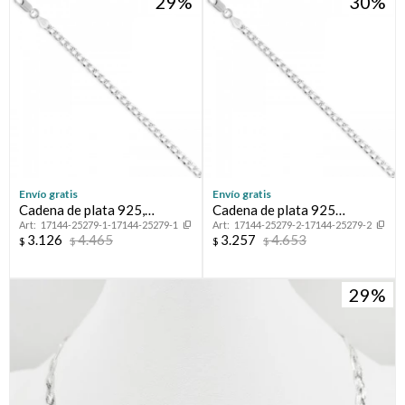
29
30
Envío gratis
Envío gratis
Cadena de plata 925,
Cadena de plata 925
17144-25279-1-17144-25279-1
17144-25279-2-17144-25279-2
GRUMETTE, 45 cm.
GRUMETTE, 50 cm.
3.126
4.465
3.257
4.653
$
$
$
$
29