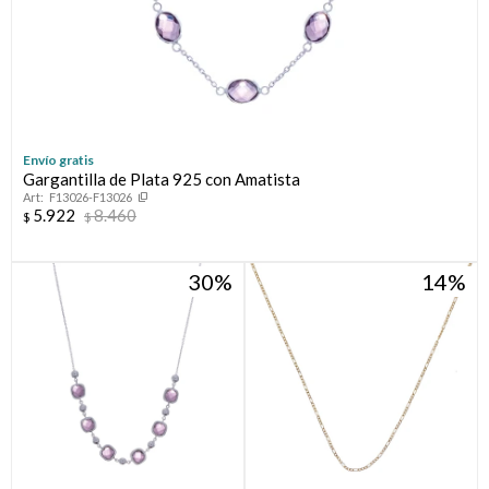
Envío gratis
Gargantilla de Plata 925 con Amatista
F13026-F13026
5.922
8.460
$
$
30
14