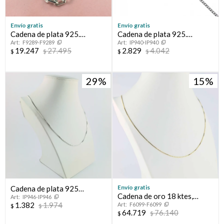
Envío gratis
Envío gratis
Cadena de plata 925.
Cadena de plata 925.
F9289-F9289
IP940-IP940
Modelo, FORCET.
Modelo, GRUMETTE
19.247
27.495
2.829
4.042
$
$
$
$
CHATA, 60 cm.
29
15
Envío gratis
Cadena de plata 925
Cadena de oro 18 ktes,
IP946-IP946
rodinada.
1.382
1.974
F6099-F6099
GRUMETTE.
$
$
64.719
76.140
$
$