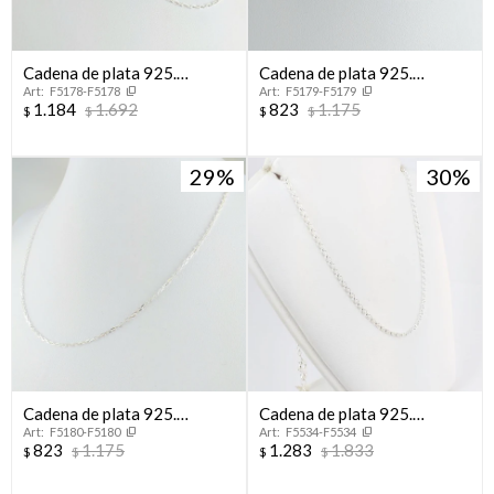
Cadena de plata 925.
Cadena de plata 925.
F5178-F5178
F5179-F5179
Modelo, FORCET, 45 cm
Modelo, FORCET, 40 cm.
1.184
1.692
823
1.175
$
$
$
$
29
30
Cadena de plata 925.
Cadena de plata 925.
F5180-F5180
F5534-F5534
Modelo, FORCET, 45 cm.
Modelo ROLITO, largo
823
1.175
1.283
1.833
$
$
$
$
45cm.