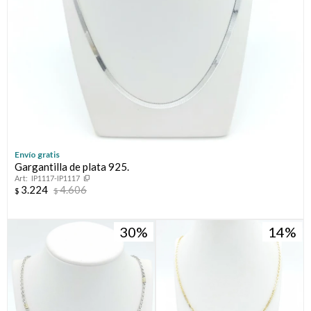
Envío gratis
Gargantilla de plata 925.
IP1117-IP1117
3.224
4.606
$
$
30
14