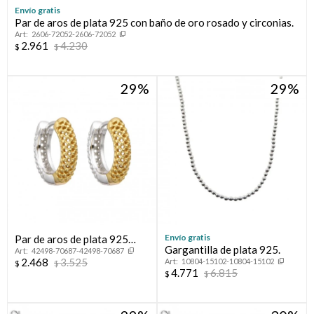
Envío gratis
Par de aros de plata 925 con baño de oro rosado y circonias.
Compromiso
2606-72052-2606-72052
2.961
4.230
$
$
Día del niño
29
29
Envío gratis
Par de aros de plata 925
Gargantilla de plata 925.
42498-70687-42498-70687
combinados.
2.468
3.525
10804-15102-10804-15102
$
$
4.771
6.815
$
$