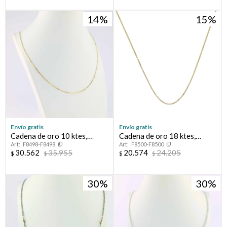
14
15
Envío gratis
Envío gratis
Cadena de oro 10 ktes,
Cadena de oro 18 ktes,
F8498-F8498
F8500-F8500
FORCET.
GRUMETTE.
30.562
35.955
20.574
24.205
$
$
$
$
30
30