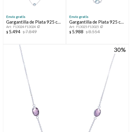
Envío gratis
Envío gratis
Gargantilla de Plata 925 con
Gargantilla de Plata 925 con
F13024-F13024
F13025-F13025
Topacio celeste
piedras
5.494
7.849
5.988
8.554
$
$
$
$
30