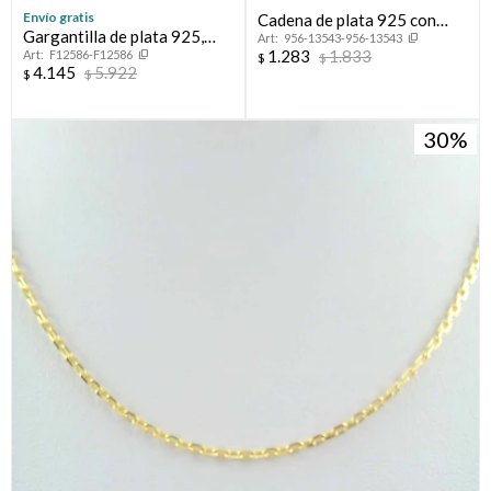
Envío gratis
Cadena de plata 925 con
Gargantilla de plata 925,
956-13543-956-13543
baño de oro amarillo, 45 cm.
1.283
1.833
F12586-F12586
FIGARO, 50 cm.
$
$
4.145
5.922
$
$
30