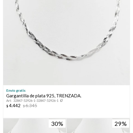
Envío gratis
Gargantilla de plata 925, TRENZADA.
32847-52926-1-32847-52926-1
4.442
6.345
$
$
30
29