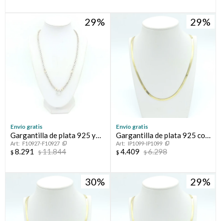
29
29
Envío gratis
Envío gratis
Gargantilla de plata 925 y
Gargantilla de plata 925 con
F10927-F10927
IP1099-IP1099
double en oro 18 ktes,
baño de oro amarillo.
8.291
11.844
4.409
6.298
$
$
$
$
ESPIGA.
30
29