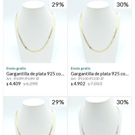
29
30
Envío gratis
Envío gratis
Gargantilla de plata 925 con
Gargantilla de plata 925 con
IP1099-IP1099
IP1100-IP1100
baño de oro amarillo.
baño de oro amarillo.
4.409
6.298
4.902
7.003
$
$
$
$
29
30