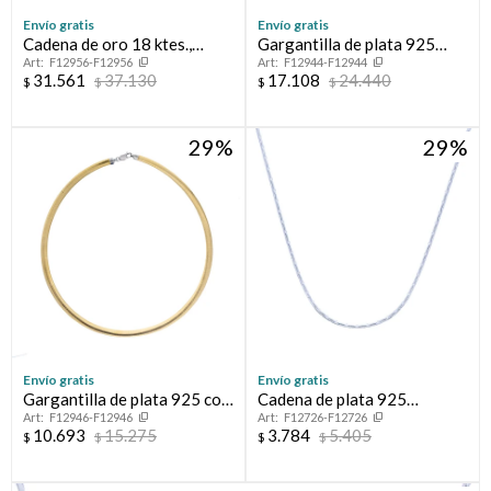
Envío gratis
Envío gratis
Cadena de oro 18 ktes.,
Gargantilla de plata 925
F12956-F12956
F12944-F12944
FIGARO
rodinada con circonias.
31.561
37.130
17.108
24.440
$
$
$
$
29
29
Envío gratis
Envío gratis
Gargantilla de plata 925 con
Cadena de plata 925
F12946-F12946
F12726-F12726
baño de oro amarillo.
CARDANO
10.693
15.275
3.784
5.405
$
$
$
$