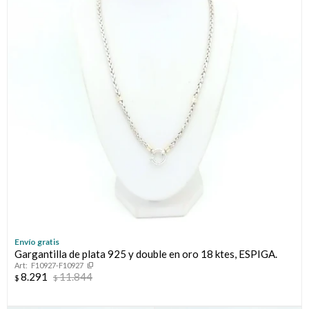
Envío gratis
Gargantilla de plata 925 y double en oro 18 ktes, ESPIGA.
F10927-F10927
8.291
11.844
$
$