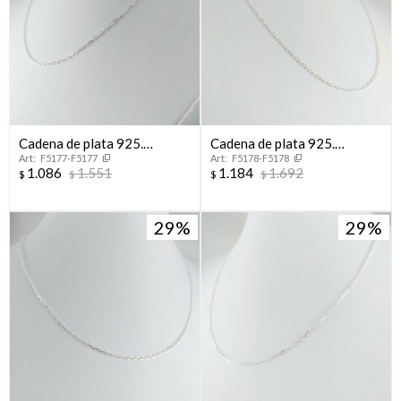
Cadena de plata 925.
Cadena de plata 925.
F5177-F5177
F5178-F5178
Modelo, FORCET, 40 cm
Modelo, FORCET, 45 cm
1.086
1.551
1.184
1.692
$
$
$
$
29
29