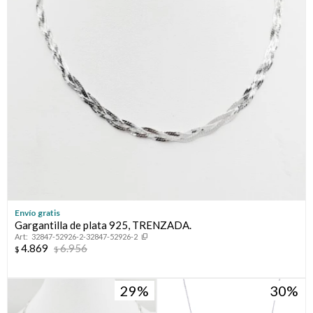
Envío gratis
Gargantilla de plata 925, TRENZADA.
32847-52926-2-32847-52926-2
4.869
6.956
$
$
29
30