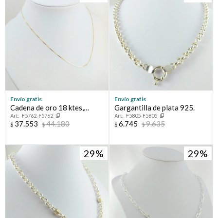
Envío gratis
Envío gratis
Cadena de oro 18 ktes,
Gargantilla de plata 925.
F5762-F5762
F5805-F5805
GRUMETTE
37.553
44.180
6.745
9.635
$
$
$
$
29
29