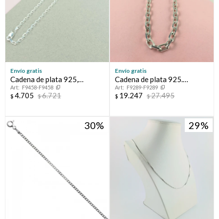
Envío gratis
Envío gratis
Cadena de plata 925,
Cadena de plata 925.
F9458-F9458
F9289-F9289
Modelo FORCET italiana.
Modelo, FORCET.
4.705
6.721
19.247
27.495
$
$
$
$
30
29