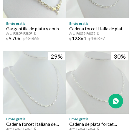
Envío gratis
Envío gratis
Gargantilla de plata y double
Cadena forcet Italia de plata
F5807-F5807
F6072-F6072
en oro 18 ktes, Rolo
925.
9.706
13.865
12.864
18.377
$
$
$
$
29
30
Envío gratis
Envío gratis
Cadena forcet Italiana de
Cadena de plata forcet
F6073-F6073
F6074-F6074
plata 925. Largo total 60cm
Italiana de plata 925