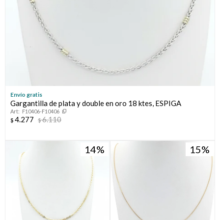
Envío gratis
Gargantilla de plata y double en oro 18 ktes, ESPIGA
F10406-F10406
4.277
6.110
$
$
14
15