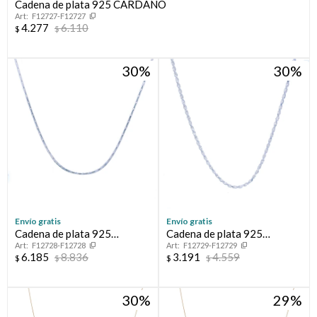
Cadena de plata 925 CARDANO
F12727-F12727
4.277
6.110
$
$
30
30
Envío gratis
Envío gratis
Cadena de plata 925
Cadena de plata 925
F12728-F12728
F12729-F12729
CARDANO
TOURBILLON
6.185
8.836
3.191
4.559
$
$
$
$
30
29