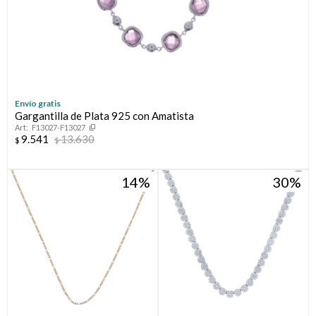
Envío gratis
Gargantilla de Plata 925 con Amatista
F13027-F13027
9.541
13.630
$
$
14
30