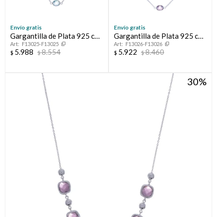
Envío gratis
Envío gratis
Gargantilla de Plata 925 con
Gargantilla de Plata 925 con
F13025-F13025
F13026-F13026
piedras
Amatista
5.988
8.554
5.922
8.460
$
$
$
$
30