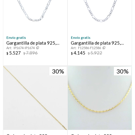
Envío gratis
Envío gratis
Gargantilla de plata 925,
Gargantilla de plata 925,
IP1674-IP1674
F12586-F12586
FIGARO.
FIGARO, 50 cm.
5.527
7.896
4.145
5.922
$
$
$
$
30
30