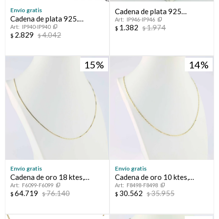
Envío gratis
Cadena de plata 925
Cadena de plata 925.
IP946-IP946
rodinada.
1.382
1.974
IP940-IP940
Modelo, GRUMETTE
$
$
2.829
4.042
$
$
CHATA, 60 cm.
15
14
Envío gratis
Envío gratis
Cadena de oro 18 ktes,
Cadena de oro 10 ktes,
F6099-F6099
F8498-F8498
GRUMETTE.
FORCET.
64.719
76.140
30.562
35.955
$
$
$
$