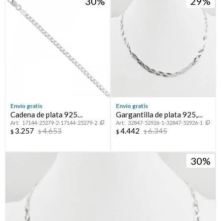
30
29
Envío gratis
Envío gratis
Cadena de plata 925
Gargantilla de plata 925,
17144-25279-2-17144-25279-2
32847-52926-1-32847-52926-1
GRUMETTE, 50 cm.
TRENZADA.
3.257
4.653
4.442
6.345
$
$
$
$
30