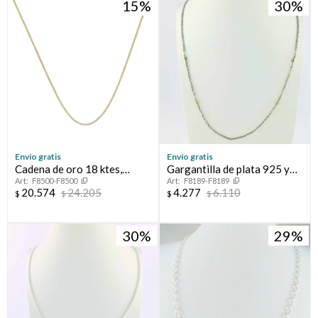
15
30
Envío gratis
Envío gratis
Cadena de oro 18 ktes,
Gargantilla de plata 925 y
F8500-F8500
F8189-F8189
GRUMETTE.
double en oro 18 ktes.
20.574
24.205
4.277
6.110
$
$
$
$
30
29