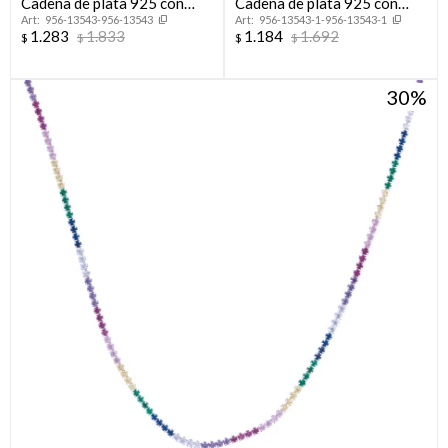
Cadena de plata 925 con
Cadena de plata 925 con
956-13543-956-13543
956-13543-1-956-13543-1
baño de oro amarillo, 45 cm.
baño de oro amarillo, 40 cm.
1.283
1.833
1.184
1.692
$
$
$
$
30