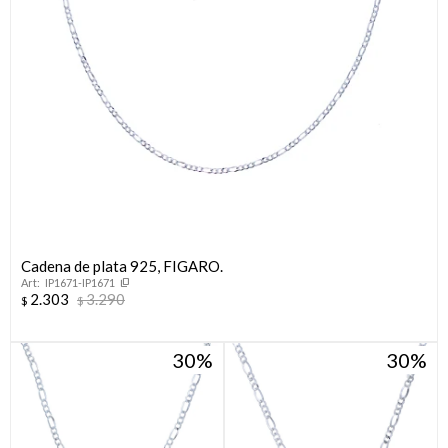
Cadena de plata 925, FIGARO.
IP1671-IP1671
2.303
3.290
$
$
30
30