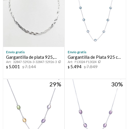
Envío gratis
Envío gratis
Gargantilla de plata 925,
Gargantilla de Plata 925 con
32847-52926-3-32847-52926-3
F13024-F13024
TRENZADA.
Topacio celeste
5.001
7.144
5.494
7.849
$
$
$
$
29
30