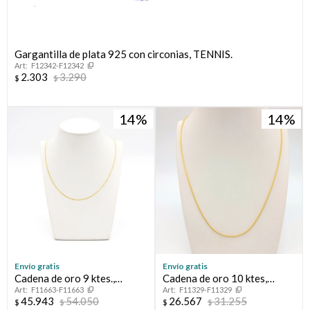
Gargantilla de plata 925 con circonias, TENNIS.
F12342-F12342
2.303
3.290
$
$
14
14
¡Sumate a la forma más ágil de comprar!
Comprá en 3 cuotas sin recargo o hasta en 12
cuotas * ¡Solo con tu cédula!
* sujeto aprobación crediticia.
Envío gratis
Envío gratis
Verifica si estás calificado para comprar con Pago
Cadena de oro 9 ktes.,
Cadena de oro 10 ktes,
Comprá ahora y Pagá
Después:
F11663-F11663
F11329-F11329
GRUMETTE.
COLA DE RATON.
Después, hasta en 12
Estás calificado para comprar usando Pago
45.943
54.050
26.567
31.255
$
$
$
$
Cédula de identidad
Después.