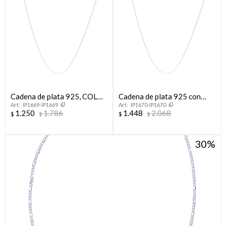
Cadena de plata 925, COLA
Cadena de plata 925 con
IP1669-IP1669
IP1670-IP1670
DE RATON.
baño de oro amarillo, COLA
1.250
1.786
1.448
2.068
$
$
$
$
DE RATON.
30