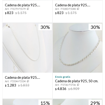
Cadena de plata 925.
Cadena de plata 925.
F5179-F5179
F5180-F5180
Modelo, FORCET, 40 cm.
Modelo, FORCET, 45 cm.
823
1.175
823
1.175
$
$
$
$
30
30
Envío gratis
Cadena de plata 925.
Cadena de plata 925, 50 cm.
F5534-F5534
Modelo ROLITO, largo
1.283
1.833
F5736-F5736
$
$
45cm.
4.836
6.909
$
$
15
29