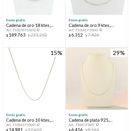
Envío gratis
Envío gratis
Cadena de oro 18 ktes,
Cadena de oro 9 ktes,
F10270-F10270
F10141-F10141
FORCET.
VENECIANA.
189.763
223.250
6.312
7.426
$
$
$
$
15
29
Envío gratis
Envío gratis
Cadena de oro 10 ktes,
Cadena de plata 925,
F10145-F10145
F9697-F9697
FORCET.
CARDANO.
14.981
17.625
6.416
9.165
$
$
$
$