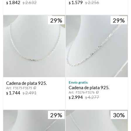
1.842
2.632
1.579
2.256
$
$
$
$
29
29
Envío gratis
Cadena de plata 925.
Cadena de plata 925.
F5175-F5175
1.744
2.491
F5176-F5176
$
$
2.994
4.277
$
$
29
30