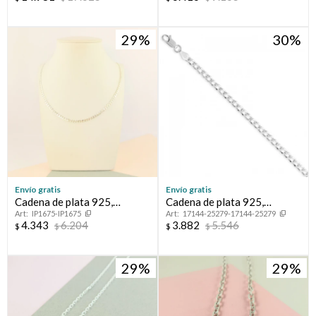
29
30
Envío gratis
Envío gratis
Cadena de plata 925,
Cadena de plata 925,
IP1675-IP1675
17144-25279-17144-25279
GRUMETTE
GRUMETTE, 60 cm..
4.343
6.204
3.882
5.546
$
$
$
$
29
29