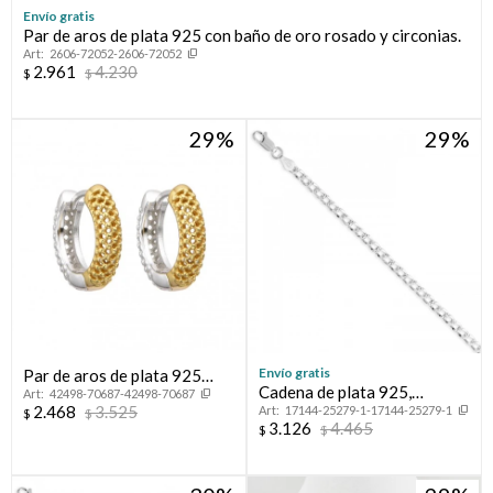
Envío gratis
Par de aros de plata 925 con baño de oro rosado y circonias.
Compromiso
2606-72052-2606-72052
2.961
4.230
$
$
Día del niño
29
29
Envío gratis
Par de aros de plata 925
Cadena de plata 925,
42498-70687-42498-70687
combinados.
2.468
3.525
17144-25279-1-17144-25279-1
GRUMETTE, 45 cm.
$
$
3.126
4.465
$
$