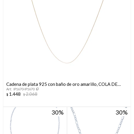
Cadena de plata 925 con baño de oro amarillo, COLA DE
IP1670-IP1670
RATON.
1.448
2.068
$
$
30
30