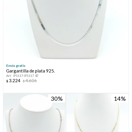
Envío gratis
Gargantilla de plata 925.
IP1117-IP1117
3.224
4.606
$
$
30
14