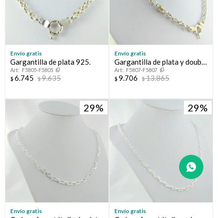
Envío gratis
Envío gratis
Gargantilla de plata 925.
Gargantilla de plata y double
F5805-F5805
F5807-F5807
en oro 18 ktes, Rolo
6.745
9.635
9.706
13.865
$
$
$
$
29
29
Envío gratis
Envío gratis