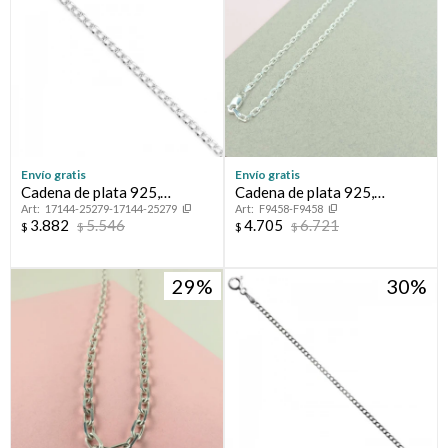
Envío gratis
Envío gratis
Cadena de plata 925,
Cadena de plata 925,
17144-25279-17144-25279
F9458-F9458
GRUMETTE, 60 cm..
Modelo FORCET italiana.
3.882
5.546
4.705
6.721
$
$
$
$
29
30