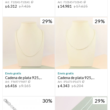
F10141-F10141
F10145-F10145
VENECIANA.
FORCET.
6.312
7.426
14.981
17.625
$
$
$
$
29
29
Envío gratis
Envío gratis
Cadena de plata 925,
Cadena de plata 925,
F9697-F9697
IP1675-IP1675
CARDANO.
GRUMETTE
6.416
9.165
4.343
6.204
$
$
$
$
30
29