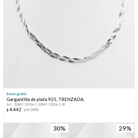
Envío gratis
Gargantilla de plata 925, TRENZADA.
32847-52926-1-32847-52926-1
4.442
6.345
$
$
30
29