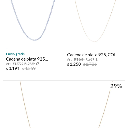
Envío gratis
Cadena de plata 925, COLA
Cadena de plata 925
IP1669-IP1669
DE RATON.
1.250
1.786
F12729-F12729
TOURBILLON
$
$
3.191
4.559
$
$
29