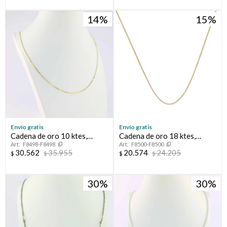
14
15
Envío gratis
Envío gratis
Cadena de oro 10 ktes,
Cadena de oro 18 ktes,
F8498-F8498
F8500-F8500
FORCET.
GRUMETTE.
30.562
35.955
20.574
24.205
$
$
$
$
30
30