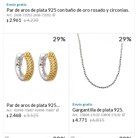
Envío gratis
Par de aros de plata 925 con baño de oro rosado y circonias.
Compromiso
2606-72052-2606-72052
2.961
4.230
$
$
Día del niño
29
29
Envío gratis
Par de aros de plata 925
Gargantilla de plata 925.
42498-70687-42498-70687
combinados.
2.468
3.525
10804-15102-10804-15102
$
$
4.771
6.815
$
$