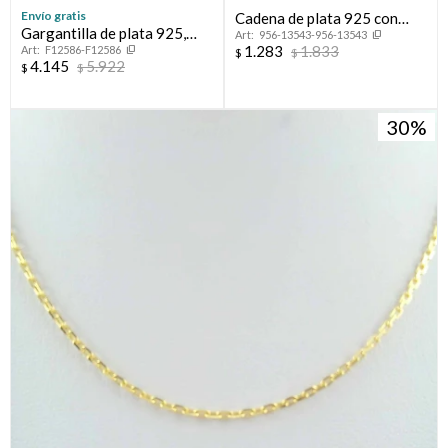
Envío gratis
Cadena de plata 925 con
Gargantilla de plata 925,
956-13543-956-13543
baño de oro amarillo, 45 cm.
1.283
1.833
F12586-F12586
FIGARO, 50 cm.
$
$
4.145
5.922
$
$
30