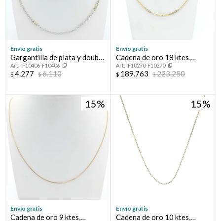
Envío gratis
Envío gratis
Gargantilla de plata y double
Cadena de oro 18 ktes,
F10406-F10406
F10270-F10270
en oro 18 ktes, ESPIGA
FORCET.
4.277
6.110
189.763
223.250
$
$
$
$
15
15
Envío gratis
Envío gratis
Cadena de oro 9 ktes,
Cadena de oro 10 ktes,