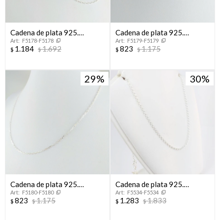
Cadena de plata 925.
Cadena de plata 925.
F5178-F5178
F5179-F5179
Modelo, FORCET, 45 cm
Modelo, FORCET, 40 cm.
1.184
1.692
823
1.175
$
$
$
$
29
30
Cadena de plata 925.
Cadena de plata 925.
F5180-F5180
F5534-F5534
Modelo, FORCET, 45 cm.
Modelo ROLITO, largo
823
1.175
1.283
1.833
$
$
$
$
45cm.