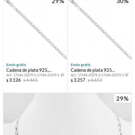
29
30
Envío gratis
Envío gratis
Cadena de plata 925,
Cadena de plata 925
17144-25279-1-17144-25279-1
17144-25279-2-17144-25279-2
GRUMETTE, 45 cm.
GRUMETTE, 50 cm.
3.126
4.465
3.257
4.653
$
$
$
$
29