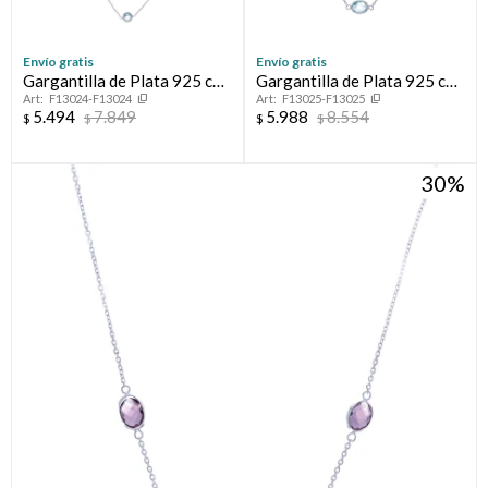
Envío gratis
Envío gratis
Gargantilla de Plata 925 con
Gargantilla de Plata 925 con
F13024-F13024
F13025-F13025
Topacio celeste
piedras
5.494
7.849
5.988
8.554
$
$
$
$
30