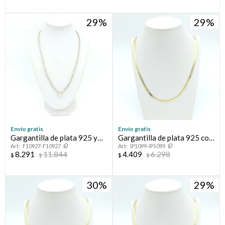
29
29
Envío gratis
Envío gratis
Gargantilla de plata 925 y
Gargantilla de plata 925 con
F10927-F10927
IP1099-IP1099
double en oro 18 ktes,
baño de oro amarillo.
8.291
11.844
4.409
6.298
$
$
$
$
ESPIGA.
30
29