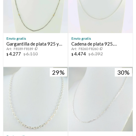
Envío gratis
Envío gratis
Gargantilla de plata 925 y
Cadena de plata 925.
F8189-F8189
F8260-F8260
double en oro 18 ktes.
Modelo espiga.
4.277
6.110
4.474
6.392
$
$
$
$
29
30