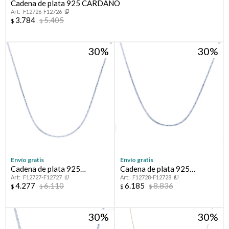
Cadena de plata 925 CARDANO
F12726-F12726
3.784
5.405
$
$
30
30
Envío gratis
Envío gratis
Cadena de plata 925
Cadena de plata 925
F12727-F12727
F12728-F12728
CARDANO
CARDANO
4.277
6.110
6.185
8.836
$
$
$
$
30
30