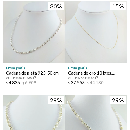
30
15
Envío gratis
Envío gratis
Cadena de plata 925, 50 cm.
Cadena de oro 18 ktes,
F5736-F5736
F5762-F5762
GRUMETTE
4.836
6.909
37.553
44.180
$
$
$
$
29
29