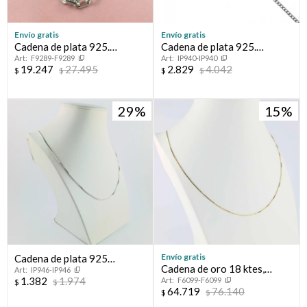
Envío gratis
Envío gratis
Cadena de plata 925.
Cadena de plata 925.
F9289-F9289
IP940-IP940
Modelo, FORCET.
Modelo, GRUMETTE
19.247
27.495
2.829
4.042
$
$
$
$
CHATA, 60 cm.
29
15
Envío gratis
Cadena de plata 925
Cadena de oro 18 ktes,
IP946-IP946
rodinada.
1.382
1.974
F6099-F6099
GRUMETTE.
$
$
64.719
76.140
$
$