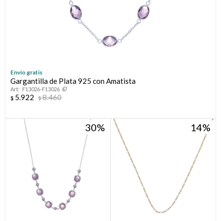
Envío gratis
Gargantilla de Plata 925 con Amatista
F13026-F13026
5.922
8.460
$
$
30
14