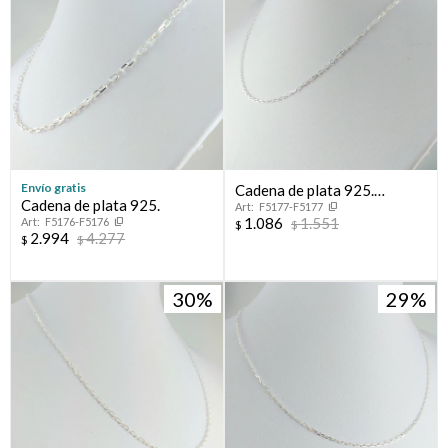
Envío gratis
Cadena de plata 925.
Cadena de plata 925.
F5177-F5177
Modelo, FORCET, 40 cm
1.086
1.551
F5176-F5176
$
$
2.994
4.277
$
$
30
29