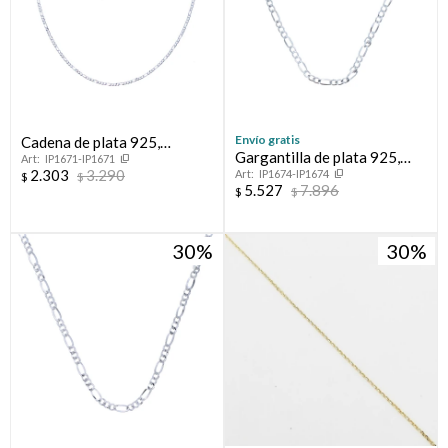
Envío gratis
Cadena de plata 925,
Gargantilla de plata 925,
IP1671-IP1671
FIGARO.
2.303
3.290
IP1674-IP1674
FIGARO.
$
$
5.527
7.896
$
$
30
30