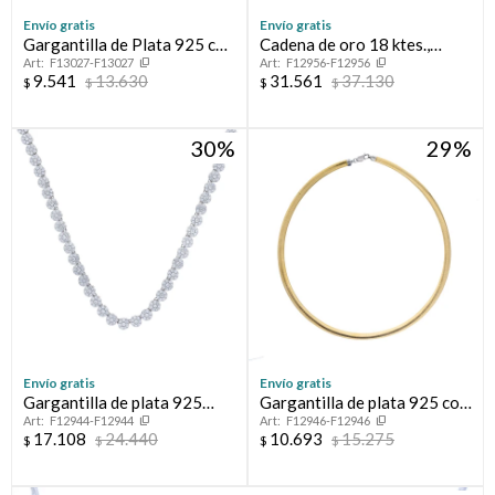
Envío gratis
Envío gratis
Gargantilla de Plata 925 con
Cadena de oro 18 ktes.,
F13027-F13027
F12956-F12956
Amatista
FIGARO
9.541
13.630
31.561
37.130
$
$
$
$
30
29
Envío gratis
Envío gratis
Gargantilla de plata 925
Gargantilla de plata 925 con
F12944-F12944
F12946-F12946
rodinada con circonias.
baño de oro amarillo.
17.108
24.440
10.693
15.275
$
$
$
$