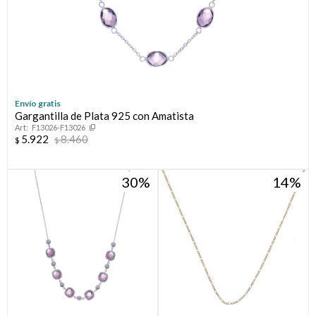
Elegís Pago Después como metodo de pago
* sujeto a aprobación crediticia. El monto disponible puede
variar por comercio
Día
Mes
Año
Continuar
Envío gratis
Gargantilla de Plata 925 con Amatista
F13026-F13026
5.922
8.460
$
$
30
14