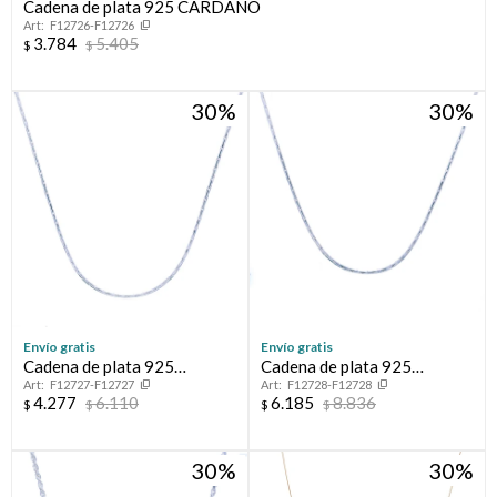
Cadena de plata 925 CARDANO
F12726-F12726
3.784
5.405
$
$
30
30
Envío gratis
Envío gratis
Cadena de plata 925
Cadena de plata 925
F12727-F12727
F12728-F12728
CARDANO
CARDANO
4.277
6.110
6.185
8.836
$
$
$
$
30
30