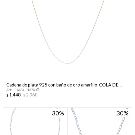
Cadena de plata 925 con baño de oro amarillo, COLA DE
IP1670-IP1670
RATON.
1.448
2.068
$
$
30
30