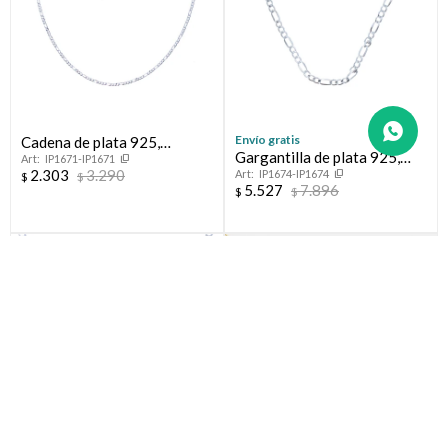
Envío gratis
Cadena de plata 925,
Gargantilla de plata 925,
IP1671-IP1671
FIGARO.
2.303
3.290
IP1674-IP1674
FIGARO.
$
$
5.527
7.896
$
$
30
30