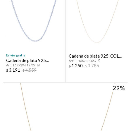
Envío gratis
Cadena de plata 925, COLA
Cadena de plata 925
IP1669-IP1669
DE RATON.
1.250
1.786
F12729-F12729
TOURBILLON
$
$
3.191
4.559
$
$
29