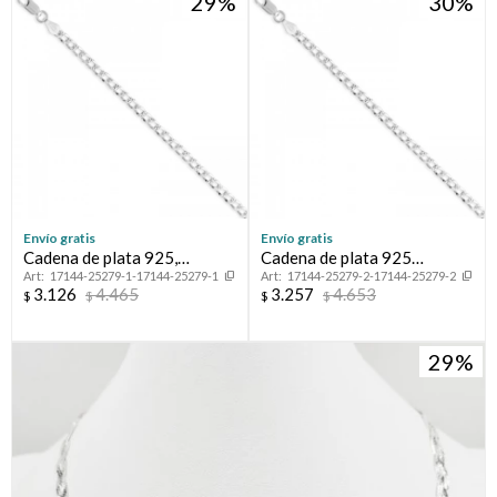
29
30
Envío gratis
Envío gratis
Cadena de plata 925,
Cadena de plata 925
17144-25279-1-17144-25279-1
17144-25279-2-17144-25279-2
GRUMETTE, 45 cm.
GRUMETTE, 50 cm.
3.126
4.465
3.257
4.653
$
$
$
$
29