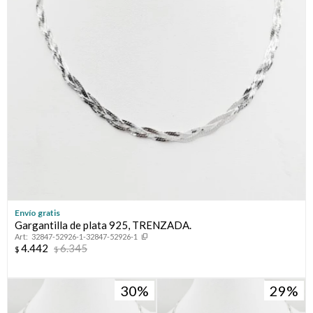
Envío gratis
Gargantilla de plata 925, TRENZADA.
32847-52926-1-32847-52926-1
4.442
6.345
$
$
30
29