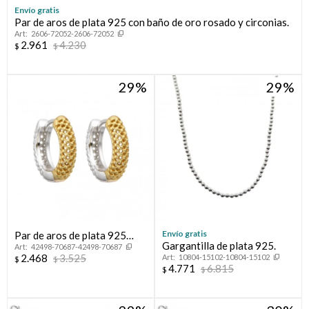
Envío gratis
Par de aros de plata 925 con baño de oro rosado y circonias.
Compromiso
2606-72052-2606-72052
2.961
4.230
$
$
Día del niño
29
29
Envío gratis
Par de aros de plata 925
Gargantilla de plata 925.
42498-70687-42498-70687
combinados.
2.468
3.525
10804-15102-10804-15102
$
$
4.771
6.815
$
$