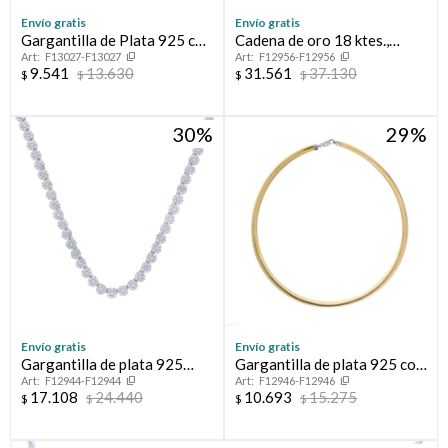
Envío gratis
Envío gratis
Gargantilla de Plata 925 con
Cadena de oro 18 ktes.,
F13027-F13027
F12956-F12956
Amatista
FIGARO
9.541
13.630
31.561
37.130
$
$
$
$
30
29
Envío gratis
Envío gratis
Gargantilla de plata 925
Gargantilla de plata 925 con
F12944-F12944
F12946-F12946
rodinada con circonias.
baño de oro amarillo.
17.108
24.440
10.693
15.275
$
$
$
$